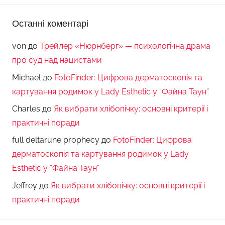
Останні коментарі
von
до
Трейлер «Нюрнберг» — психологічна драма
про суд над нацистами
Michael
до
FotoFinder: Цифрова дерматоскопія та
картування родимок у Lady Esthetic у “Файна Таун”
Charles
до
Як вибрати хлібопічку: основні критерії і
практичні поради
full deltarune prophecy
до
FotoFinder: Цифрова
дерматоскопія та картування родимок у Lady
Esthetic у “Файна Таун”
Jeffrey
до
Як вибрати хлібопічку: основні критерії і
практичні поради