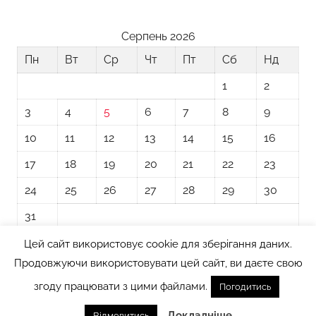
Серпень 2026
Пн
Вт
Ср
Чт
Пт
Сб
Нд
1
2
3
4
5
6
7
8
9
10
11
12
13
14
15
16
17
18
19
20
21
22
23
24
25
26
27
28
29
30
31
Цей сайт використовує cookie для зберігання даних.
« Лип
Продовжуючи використовувати цей сайт, ви даєте свою
згоду працювати з цими файлами.
Погодитись
Тема WordPress: Donovan від ThemeZee.
Докладніше
Відмовитись