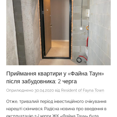
Приймання квартири у «Файна Таун»
після забудовника: 2 черга
Оприлюднено
30.04.2020
від
Resident of Fayna Town
Отже, тривалий період інвестиційного очікування
нарешті скінчився. Радісна новина про введення в
експлуатацію 2-ї черги ЖК «Файна Таун» була