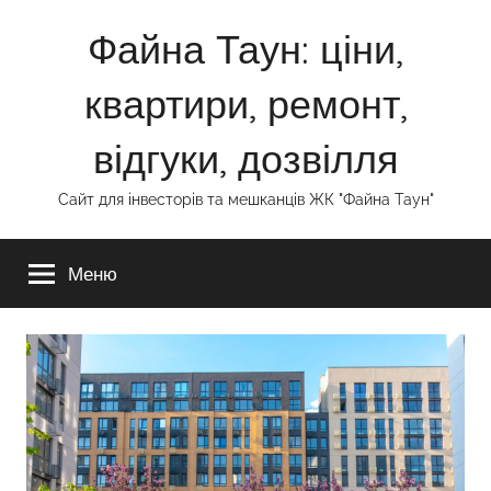
Перейти
Файна Таун: ціни,
до
вмісту
квартири, ремонт,
відгуки, дозвілля
Сайт для інвесторів та мешканців ЖК "Файна Таун"
Меню