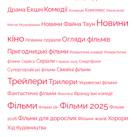
Комедії
Екшн
Драма
Комплекс
Комерція
Кіновсесвіт
Новини
Новини Файна Таун
Marvel
Мультфільми
кіно
Огляди фільмів
Новини серіалів
Пригодницькі фільми
Романтичні
Романтичні комедії
Серіали
фільми
Сервіси
Смартфони
Серіали 2025
Сімейні фільми
Супергеройські фільми
Трейлери
Трилери
Українські фільми
Фантастичні фільми
Французькі комедії
Фентезі
Фільми
Фільми 2025
Фільми 18+
Фільми
Фільми для дорослих
Хорори
Фільми жахів
2026
Хід будівництва