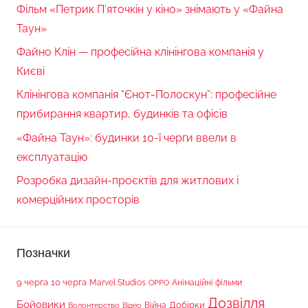
Фільм «Петрик П’яточкін у кіно» знімають у «Файна
Таун»
Файно Клін — професійна клінінгова компанія у
Києві
Клінінгова компанія “Єнот-Полоскун”: професійне
прибирання квартир, будинків та офісів
«Файна Таун»: будинки 10-ї черги ввели в
експлуатацію
Розробка дизайн-проєктів для житлових і
комерційних просторів
Позначки
9 черга
10 черга
Marvel Studios
Анімаційні фільми
OPPO
Дозвілля
Бойовики
Війна
Добірки
Волонтерство
Відео