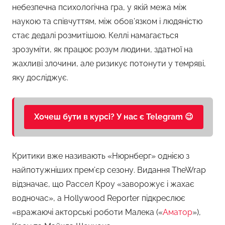
небезпечна психологічна гра, у якій межа між
наукою та співчуттям, між обов’язком і людяністю
стає дедалі розмитішою. Келлі намагається
зрозуміти, як працює розум людини, здатної на
жахливі злочини, але ризикує потонути у темряві,
яку досліджує.
Хочеш бути в курсі? У нас є Telegram 😉
Критики вже називають «Нюрнберг» однією з
найпотужніших прем’єр сезону. Видання TheWrap
відзначає, що Рассел Кроу «заворожує і жахає
водночас», а Hollywood Reporter підкреслює
«вражаючі акторські роботи Малека («
Аматор
»),