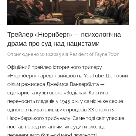
Трейлер «Нюрнберг» — психологічна
драма про суд над нацистами
Оприлюднено
10.10.2025
від
Resident of Fayna Town
Офіційний трейлер історичного трилеру
«Нюрнберг» нарешті вийшов на YouTube. Це новий
фільм режисера Джеймса Вандербілта —
сценариста культового «Зодіака». Картина
переносить глядачів у 1945 рік, у самісіньке серце
одного з найважливіших процесів XX століття —
Нюрнберзького трибуналу. Саме тоді світ уперше
постав перед питанням: як судити зло, що
перевершило будь-які межі людяності.