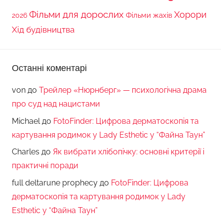
Фільми для дорослих
Хорори
Фільми жахів
2026
Хід будівництва
Останні коментарі
von
до
Трейлер «Нюрнберг» — психологічна драма
про суд над нацистами
Michael
до
FotoFinder: Цифрова дерматоскопія та
картування родимок у Lady Esthetic у “Файна Таун”
Charles
до
Як вибрати хлібопічку: основні критерії і
практичні поради
full deltarune prophecy
до
FotoFinder: Цифрова
дерматоскопія та картування родимок у Lady
Esthetic у “Файна Таун”