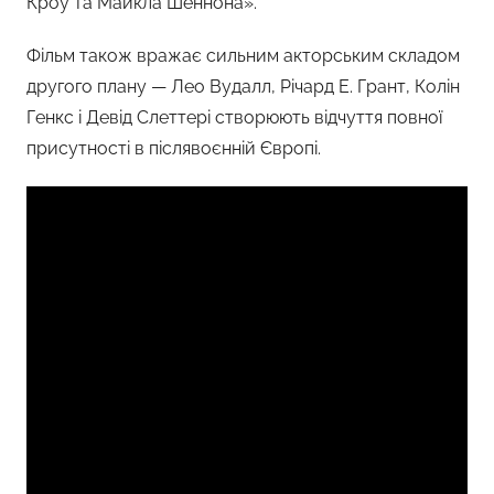
Кроу та Майкла Шеннона».
Фільм також вражає сильним акторським складом
другого плану — Лео Вудалл, Річард Е. Грант, Колін
Генкс і Девід Слеттері створюють відчуття повної
присутності в післявоєнній Європі.