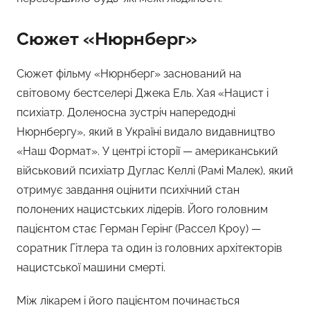
Сюжет «Нюрнберг»
Сюжет фільму «Нюрнберг» заснований на
світовому бестселері Джека Ель. Хая «Нацист і
психіатр. Доленосна зустріч напередодні
Нюрнбергу», який в Україні видало видавництво
«Наш Формат». У центрі історії — американський
військовий психіатр Дуглас Келлі (Рамі Малек), який
отримує завдання оцінити психічний стан
полонених нацистських лідерів. Його головним
пацієнтом стає Герман Герінг (Рассел Кроу) —
соратник Гітлера та один із головних архітекторів
нацистської машини смерті.
Між лікарем і його пацієнтом починається