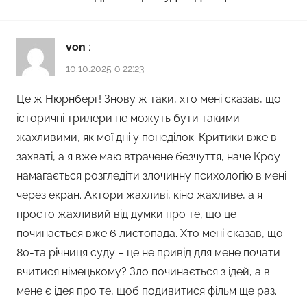
von
:
10.10.2025 о 22:23
Це ж Нюрнберг! Знову ж таки, хто мені сказав, що
історичні трилери не можуть бути такими
жахливими, як мої дні у понеділок. Критики вже в
захваті, а я вже маю втрачене безчуття, наче Кроу
намагається розгледіти злочинну психологію в мені
через екран. Актори жахливі, кіно жахливе, а я
просто жахливий від думки про те, що це
починається вже 6 листопада. Хто мені сказав, що
80-та річниця суду – це не привід для мене почати
вчитися німецькому? Зло починається з ідей, а в
мене є ідея про те, щоб подивитися фільм ще раз.