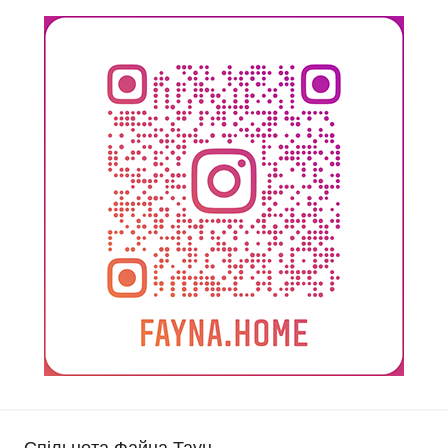
Спільнота Файна Таун