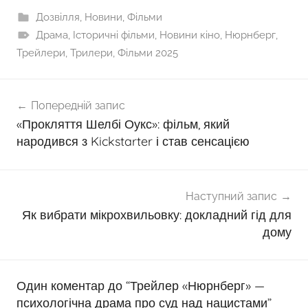
Дозвілля
,
Новини
,
Фільми
Драма
,
Історичні фільми
,
Новини кіно
,
Нюрнберг
,
Трейлери
,
Трилери
,
Фільми 2025
Навігація
Попередній запис
записів
«Прокляття Шелбі Оукс»: фільм, який
народився з Kickstarter і став сенсацією
Наступний запис
Як вибрати мікрохвильовку: докладний гід для
дому
Один коментар до “
Трейлер «Нюрнберг» —
психологічна драма про суд над нацистами
”