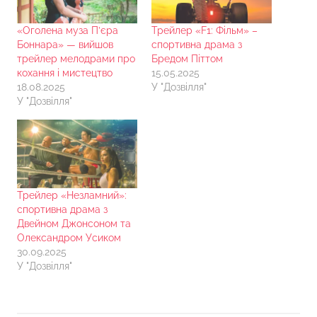
«Оголена муза П’єра
Трейлер «F1: Фільм» –
Боннара» — вийшов
спортивна драма з
трейлер мелодрами про
Бредом Піттом
кохання і мистецтво
15.05.2025
18.08.2025
У "Дозвілля"
У "Дозвілля"
Трейлер «Незламний»:
спортивна драма з
Двейном Джонсоном та
Олександром Усиком
30.09.2025
У "Дозвілля"