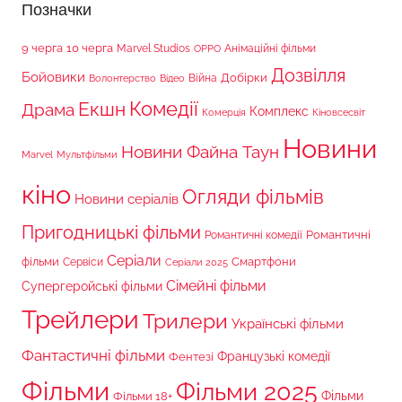
Позначки
9 черга
10 черга
Marvel Studios
Анімаційні фільми
OPPO
Дозвілля
Бойовики
Війна
Добірки
Волонтерство
Відео
Комедії
Екшн
Драма
Комплекс
Комерція
Кіновсесвіт
Новини
Новини Файна Таун
Marvel
Мультфільми
кіно
Огляди фільмів
Новини серіалів
Пригодницькі фільми
Романтичні
Романтичні комедії
Серіали
фільми
Сервіси
Смартфони
Серіали 2025
Сімейні фільми
Супергеройські фільми
Трейлери
Трилери
Українські фільми
Фантастичні фільми
Французькі комедії
Фентезі
Фільми
Фільми 2025
Фільми 18+
Фільми