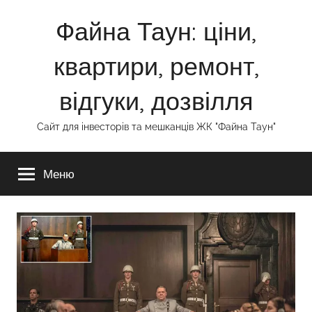
Перейти
Файна Таун: ціни,
до
вмісту
квартири, ремонт,
відгуки, дозвілля
Сайт для інвесторів та мешканців ЖК "Файна Таун"
Меню