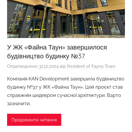
У ЖК «Файна Таун» завершилося
будівництво будинку №37
Оприлюднено
31.12.2024
від
Resident of Fayna Town
Компанія KAN Development завершила будівництво
будинку №37 у ЖК «Файна Таун». Цей проєкт став
справжнім шедевром сучасної архітектури. Варто
зазначити,
Продовжити читання