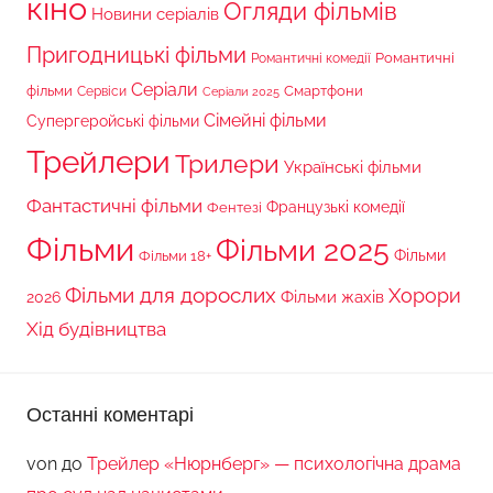
кіно
Огляди фільмів
Новини серіалів
Пригодницькі фільми
Романтичні
Романтичні комедії
Серіали
фільми
Сервіси
Смартфони
Серіали 2025
Сімейні фільми
Супергеройські фільми
Трейлери
Трилери
Українські фільми
Фантастичні фільми
Французькі комедії
Фентезі
Фільми
Фільми 2025
Фільми 18+
Фільми
Фільми для дорослих
Хорори
Фільми жахів
2026
Хід будівництва
Останні коментарі
von
до
Трейлер «Нюрнберг» — психологічна драма