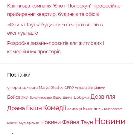
Клінінгова компанія “Єнот-Полоскун”: професійне
прибирання квартир, будинків та офісів
«Файна Таун»: будинки 10-ї черги ввели в
експлуатацію
Розробка дизайн-проєктів для житлових і
комерційних просторів
Позначки
9 черга
10 черга
Marvel Studios
Анімаційні фільми
OPPO
Дозвілля
Бойовики
Війна
Добірки
Волонтерство
Відео
Комедії
Екшн
Драма
Комплекс
Комерція
Кіновсесвіт
Новини
Новини Файна Таун
Marvel
Мультфільми