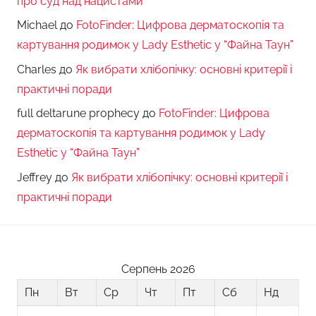
про суд над нацистами
Michael
до
FotoFinder: Цифрова дерматоскопія та
картування родимок у Lady Esthetic у “Файна Таун”
Charles
до
Як вибрати хлібопічку: основні критерії і
практичні поради
full deltarune prophecy
до
FotoFinder: Цифрова
дерматоскопія та картування родимок у Lady
Esthetic у “Файна Таун”
Jeffrey
до
Як вибрати хлібопічку: основні критерії і
практичні поради
Серпень 2026
Пн
Вт
Ср
Чт
Пт
Сб
Нд