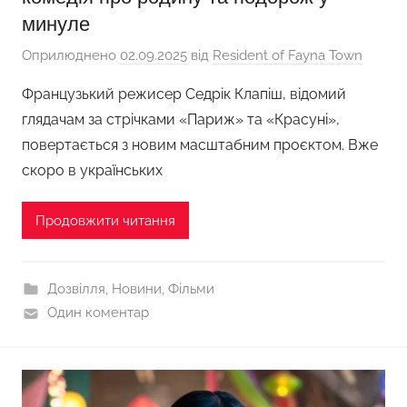
минуле
Оприлюднено
02.09.2025
від
Resident of Fayna Town
Французький режисер Седрік Клапіш, відомий
глядачам за стрічками «Париж» та «Красуні»,
повертається з новим масштабним проєктом. Вже
скоро в українських
Продовжити читання
Дозвілля
,
Новини
,
Фільми
Один коментар