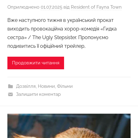
Оприлюднено
01.07.2025
від
Resident of Fayna Town
Вже наступного тижня в український прокат
виходить провокаційна хорор-комедія «Гидка
сестра» / The Ugly Stepsister. Пропонуємо
подивитись її офіційний трейлер,
Продовжити читання
Дозвілля
,
Новини
,
Фільми
Залишити коментар