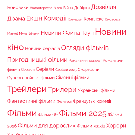
Дозвілля
Бойовики
Війна
Добірки
Волонтерство
Відео
Комедії
Екшн
Драма
Комплекс
Комерція
Кіновсесвіт
Новини
Новини Файна Таун
Marvel
Мультфільми
кіно
Огляди фільмів
Новини серіалів
Пригодницькі фільми
Романтичні
Романтичні комедії
Серіали
фільми
Сервіси
Смартфони
Серіали 2025
Сімейні фільми
Супергеройські фільми
Трейлери
Трилери
Українські фільми
Фантастичні фільми
Французькі комедії
Фентезі
Фільми
Фільми 2025
Фільми 18+
Фільми
Фільми для дорослих
Хорори
Фільми жахів
2026
Хід будівництва