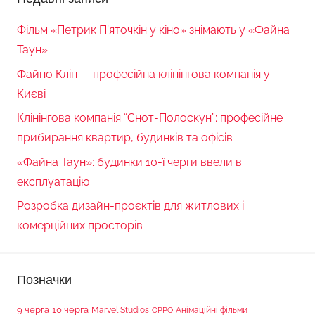
Фільм «Петрик П’яточкін у кіно» знімають у «Файна
Таун»
Файно Клін — професійна клінінгова компанія у
Києві
Клінінгова компанія “Єнот-Полоскун”: професійне
прибирання квартир, будинків та офісів
«Файна Таун»: будинки 10-ї черги ввели в
експлуатацію
Розробка дизайн-проєктів для житлових і
комерційних просторів
Позначки
9 черга
10 черга
Marvel Studios
Анімаційні фільми
OPPO