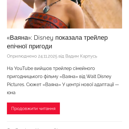
«Ваяна»: Disney показала трейлер
епічної пригоди
Оприлюднено
24.11.2025
від
Вадим Карпусь
На YouTube вийшов трейлер сімейного
пригодницького фільму «Ваяна» від Walt Disney
Pictures. Сюжет «Ваяна» У центрі нової адаптації —
юна
Продовжити читання