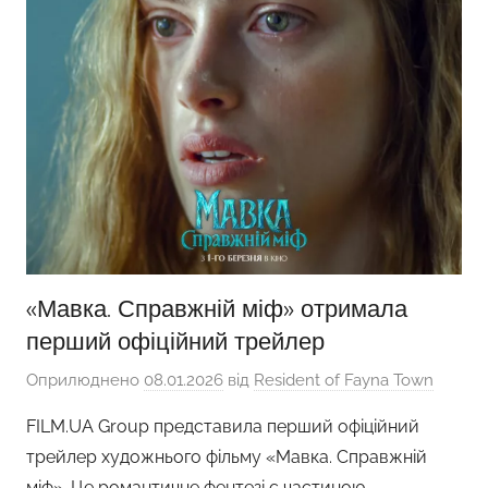
«Мавка. Справжній міф» отримала
перший офіційний трейлер
Оприлюднено
08.01.2026
від
Resident of Fayna Town
FILM.UA Group представила перший офіційний
трейлер художнього фільму «Мавка. Справжній
міф». Це романтичне фентезі є частиною