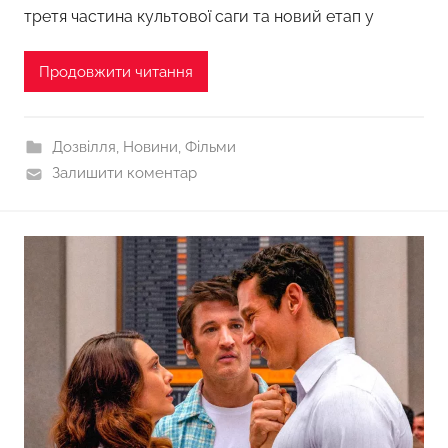
третя частина культової саги та новий етап у
Продовжити читання
Дозвілля
,
Новини
,
Фільми
Залишити коментар