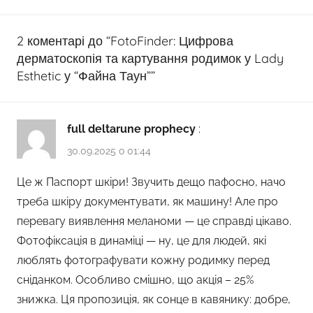
2 коментарі до “
FotoFinder: Цифрова
дерматоскопія та картування родимок у Lady
Esthetic у “Файна Таун”
”
full deltarune prophecy
:
30.09.2025 о 01:44
Це ж Паспорт шкіри! Звучить дещо пафосно, начо
треба шкіру документувати, як машину! Але про
перевагу виявлення меланоми — це справді цікаво.
Фотофіксація в динаміці — ну, це для людей, які
люблять фотографувати кожну родимку перед
сніданком. Особливо смішно, що акція – 25%
знижка. Ця пропозиція, як сонце в кавянику: добре,