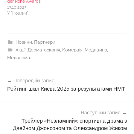
der Rohe Awards
13.10.2023
У "Новини"
Новини
,
Партнери
Акції
,
Дерматоскопія
,
Комерція
,
Медицина
,
Меланома
Навігація
Попередній запис
записів
Рейтинг шкіл Києва 2025 за результатами НМТ
Наступний запис
Трейлер «Незламний»: спортивна драма з
Двейном Джонсоном та Олександром Усиком