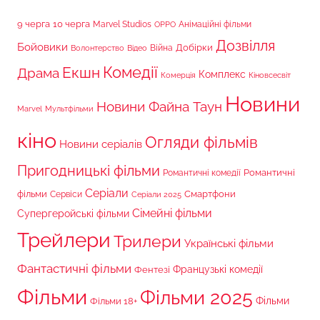
9 черга
10 черга
Marvel Studios
Анімаційні фільми
OPPO
Дозвілля
Бойовики
Війна
Добірки
Волонтерство
Відео
Комедії
Екшн
Драма
Комплекс
Комерція
Кіновсесвіт
Новини
Новини Файна Таун
Marvel
Мультфільми
кіно
Огляди фільмів
Новини серіалів
Пригодницькі фільми
Романтичні
Романтичні комедії
Серіали
фільми
Сервіси
Смартфони
Серіали 2025
Сімейні фільми
Супергеройські фільми
Трейлери
Трилери
Українські фільми
Фантастичні фільми
Французькі комедії
Фентезі
Фільми
Фільми 2025
Фільми 18+
Фільми