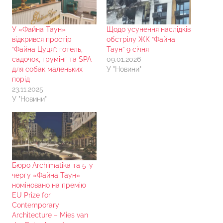
У «Файна Таун»
Щодо усунення наслідків
відкрився простір
обстрілу ЖК “Файна
“Файна Цуця”: готель,
Таун” 9 січня
садочок, грумінг та SPA
09.01.2026
для собак маленьких
У "Новини"
порід
23.11.2025
У "Новини"
Бюро Archimatika та 5-у
чергу «Файна Таун»
номіновано на премію
EU Prize for
Contemporary
Architecture – Mies van