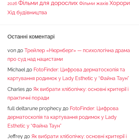
Фільми для дорослих
Хорори
Фільми жахів
2026
Хід будівництва
Останні коментарі
von
до
Трейлер «Нюрнберг» — психологічна драма
про суд над нацистами
Michael
до
FotoFinder: Цифрова дерматоскопія та
картування родимок у Lady Esthetic у “Файна Таун”
Charles
до
Як вибрати хлібопічку: основні критерії і
практичні поради
full deltarune prophecy
до
FotoFinder: Цифрова
дерматоскопія та картування родимок у Lady
Esthetic у “Файна Таун”
Jeffrey
до
Як вибрати хлібопічку: основні критерії і