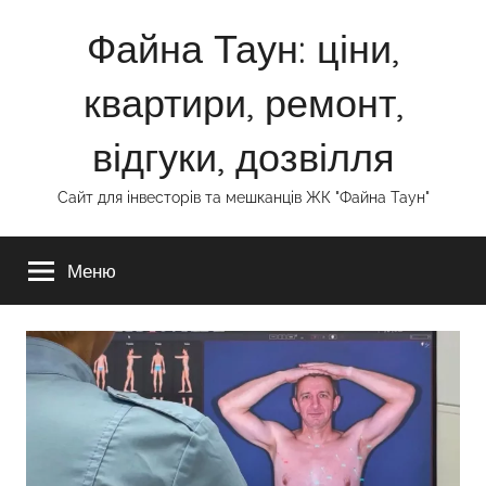
Перейти
Файна Таун: ціни,
до
вмісту
квартири, ремонт,
відгуки, дозвілля
Сайт для інвесторів та мешканців ЖК "Файна Таун"
Меню