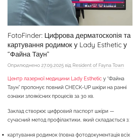
FotoFinder: Цифрова дерматоскопія та
картування родимок у Lady Esthetic у
“Файна Таун”
Оприлюднено
27.09.2025
від
Resident of Fayna Town
Центр лазерної медицини Lady Esthetic
у “Файна
Таун” пропонує повний CHECK-UP шкіри на ранні
ознаки злоякісних процесів за 30 хв.
Заклад створює цифровий паспорт шкіри —
сучасний метод профілактики, який складається з:
картування родимок (повна фотодокументація всіх