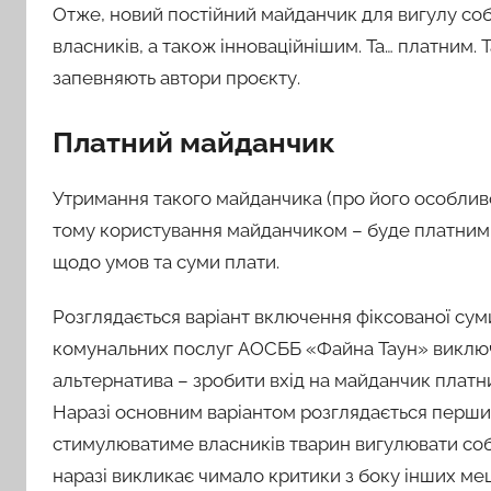
Отже, новий постійний майданчик для вигулу соба
власників, а також інноваційнішим. Та… платним. 
запевняють автори проєкту.
Платний майданчик
Утримання такого майданчика (про його особливо
тому користування майданчиком – буде платним 
щодо умов та суми плати.
Розглядається варіант включення фіксованої сум
комунальних послуг АОСББ «Файна Таун» виключно
альтернатива – зробити вхід на майданчик платни
Наразі основним варіантом розглядається перши
стимулюватиме власників тварин вигулювати соба
наразі викликає чимало критики з боку інших ме