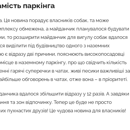
мість паркінга
. Ця новина порадує власників собак, та може
комплексу обмежена, а майданчик планувалося будувати
ми, то розширити майданчик для вигулу собак вдалося
ся виділити під будівництво одного з наземних
ню є відразу дві причини, пояснюють високопосадовці
ісце в наземному паркінгу, про що свідчить кількість
енні гарячі суперечки в чатах, живі песики важливіші за
йбільше обговорень в чатах, отже вона – в пріоритеті.
данчика вдалося збільшити відразу у 12 разів. А завдяки
ня та зон відпочинку. Тепер це буде не просто
ших пухнастих друзів! Це чудова новина для власників!