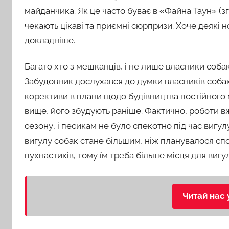
майданчика. Як це часто буває в «Файна Таун» (
чекають цікаві та приємні сюрпризи. Хоче деякі 
докладніше.
Багато хто з мешканців, і не лише власники соба
Забудовник дослухався до думки власників собак
корективи в плани щодо будівництва постійного 
вище, його збудують раніше. Фактично, роботи в
сезону, і песикам не було спекотно під час вигул
вигулу собак стане більшим, ніж планувалося спо
пухнастиків, тому їм треба більше місця для вигул
Читай нас 