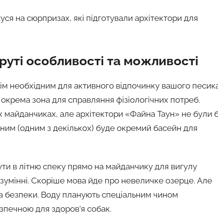
ся на сюрпризах, які підготували архітектори для
руті особливості та можливості
ім необхідним для активного відпочинку вашого песика
а окрема зона для справляння фізіологічних потреб.
х майданчиках, але архітектори «Файна Таун» не були 
 ним (одним з декількох) буде окремий басейн для
ти в літню спеку прямо на майданчику для вигулу
озумінні. Скоріше мова йде про невеличке озерце. Але
а безпеки. Воду планують спеціальним чином
зпечною для здоров’я собак.