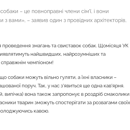
собаки – це повноправні члени сім’ї, і вони
з вами», – заявив один з провідних архітекторів,
 проведення змагань та свиставок собак. Щомісяця УК
 виявлятимуть найшвидших, найрозумніших та
и справжнім чемпіоном!
о собаки можуть вільно гуляти, а їхні власники –
ашованої поруч. Так, у нас з’явиться ще одна кав’ярня.
й, випічка) вона також запропонує в роздріб смаколики
ласники тварин зможуть спостерігати за розвагами свої
асолоджуючись кавою.