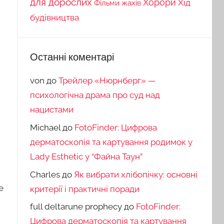
для дорослих
Хорори
Хід
Фільми жахів
будівництва
Останні коментарі
von
до
Трейлер «Нюрнберг» —
психологічна драма про суд над
нацистами
Michael
до
FotoFinder: Цифрова
дерматоскопія та картування родимок у
Lady Esthetic у “Файна Таун”
Charles
до
Як вибрати хлібопічку: основні
е
критерії і практичні поради
full deltarune prophecy
до
FotoFinder:
Цифрова дерматоскопія та картування