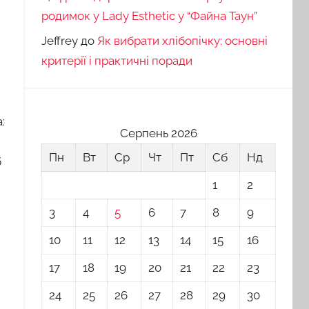
родимок у Lady Esthetic у “Файна Таун”
Jeffrey
до
Як вибрати хлібопічку: основні
критерії і практичні поради
:
Серпень 2026
Пн
Вт
Ср
Чт
Пт
Сб
Нд
б
1
2
3
4
5
6
7
8
9
10
11
12
13
14
15
16
17
18
19
20
21
22
23
24
25
26
27
28
29
30