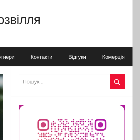
дозвілля
тнери
Контакти
Відгуки
Комерція
Пошук:
Пошук