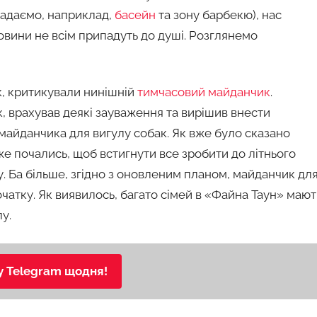
згадаємо, наприклад,
басейн
та зону барбекю), нас
новини не всім припадуть до душі. Розглянемо
к, критикували нинішній
тимчасовий майданчик
.
, врахував деякі зауваження та вирішив внести
майданчика для вигулу собак. Як вже було сказано
же почались, щоб встигнути все зробити до літнього
у. Ба більше, згідно з оновленим планом, майданчик дл
чатку. Як виявилось, багато сімей в «Файна Таун» мают
у.
у Telegram щодня!