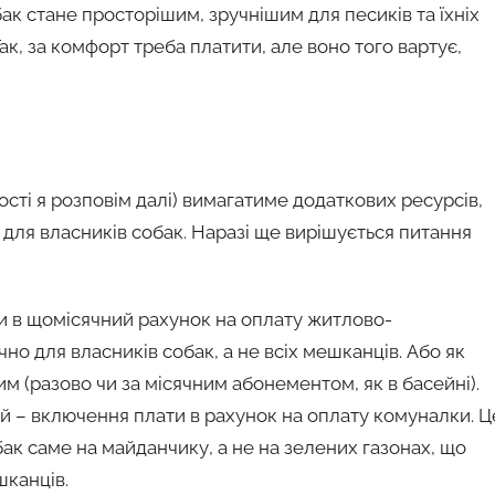
к стане просторішим, зручнішим для песиків та їхніх
Так, за комфорт треба платити, але воно того вартує,
сті я розповім далі) вимагатиме додаткових ресурсів,
для власників собак. Наразі ще вирішується питання
и в щомісячний рахунок на оплату житлово-
 для власників собак, а не всіх мешканців. Або як
м (разово чи за місячним абонементом, як в басейні).
й – включення плати в рахунок на оплату комуналки. Ц
к саме на майданчику, а не на зелених газонах, що
шканців.