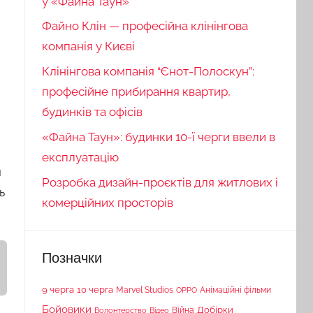
у «Файна Таун»
Файно Клін — професійна клінінгова
компанія у Києві
Клінінгова компанія “Єнот-Полоскун”:
професійне прибирання квартир,
будинків та офісів
«Файна Таун»: будинки 10-ї черги ввели в
експлуатацію
я
Розробка дизайн-проєктів для житлових і
ь
комерційних просторів
Позначки
9 черга
10 черга
Marvel Studios
Анімаційні фільми
OPPO
Бойовики
Війна
Добірки
Волонтерство
Відео