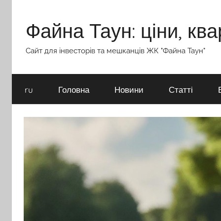
Перейти
до
Файна Таун: ціни, ква
вмісту
Сайт для інвесторів та мешканців ЖК "Файна Таун"
ru
Головна
Новини
Статті