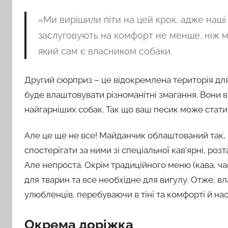
«Ми вирішили піти на цей крок, адже наші 
заслуговують на комфорт не менше, ніж ми 
який сам є власником собаки.
Другий сюрприз – це відокремлена територія для
буде влаштовувати різноманітні змагання. Вони
найгарніших собак. Так що ваш песик може стат
Але це ще не все! Майданчик облаштований так, щ
спостерігати за ними зі спеціальної кав’ярні, розт
Але непроста. Окрім традиційного меню (кава, ча
для тварин та все необхідне для вигулу. Отже, в
улюбленців, перебуваючи в тіні та комфорті й н
Окрема доріжка