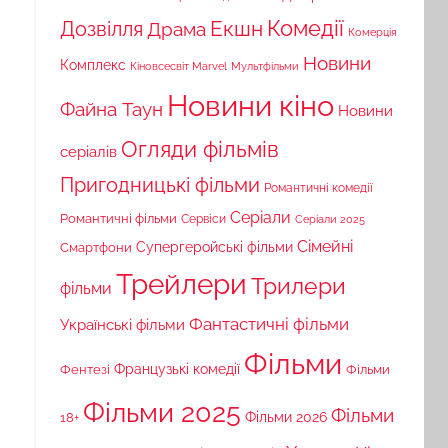
Комедії
Екшн
Дозвілля
Драма
Комерція
Новини
Комплекс
Кіновсесвіт Marvel
Мультфільми
Новини кіно
Файна Таун
Новини
Огляди фільмів
серіалів
Пригодницькі фільми
Романтичні комедії
Серіали
Романтичні фільми
Сервіси
Серіали 2025
Сімейні
Супергеройські фільми
Смартфони
Трейлери
Трилери
фільми
Фантастичні фільми
Українські фільми
Фільми
Французькі комедії
Фільми
Фентезі
Фільми 2025
Фільми
18+
Фільми 2026