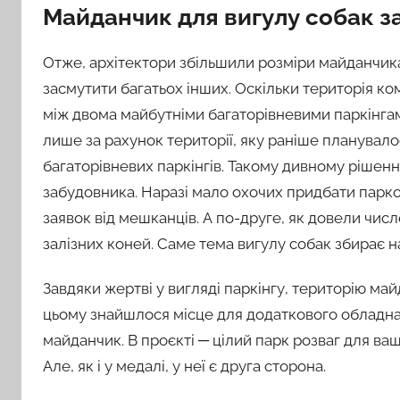
Майданчик для вигулу собак за
Отже, архітектори збільшили розміри майданчика
засмутити багатьох інших. Оскільки територія 
між двома майбутніми багаторівневими паркінга
лише за рахунок території, яку раніше планувало
багаторівневих паркінгів. Такому дивному рішен
забудовника. Наразі мало охочих придбати парком
заявок від мешканців. А по-друге, як довели числ
залізних коней. Саме тема вигулу собак збирає на
Завдяки жертві у вигляді паркінгу, територію май
цьому знайшлося місце для додаткового обладнан
майданчик. В проєкті ─ цілий парк розваг для ва
Але, як і у медалі, у неї є друга сторона.