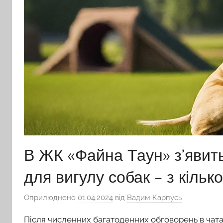
В ЖК «Файна Таун» з’явит
для вигулу собак – з кіль
Оприлюднено
01.04.2024
від
Вадим Карпусь
Після численних багатоденних обговорень в чата