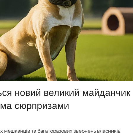
ься новий великий майданчик
кома сюрпризами
х мешканців та багаторазових звернень власників