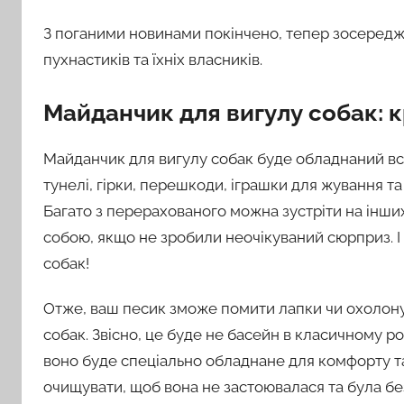
З поганими новинами покінчено, тепер зосереджу
пухнастиків та їхніх власників.
Майданчик для вигулу собак: к
Майданчик для вигулу собак буде обладнаний вс
тунелі, гірки, перешкоди, іграшки для жування т
Багато з перерахованого можна зустріти на інши
собою, якщо не зробили неочікуваний сюрприз. І
собак!
Отже, ваш песик зможе помити лапки чи охолону
собак. Звісно, це буде не басейн в класичному р
воно буде спеціально обладнане для комфорту т
очищувати, щоб вона не застоювалася та була бе