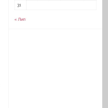
31
« Лип
х