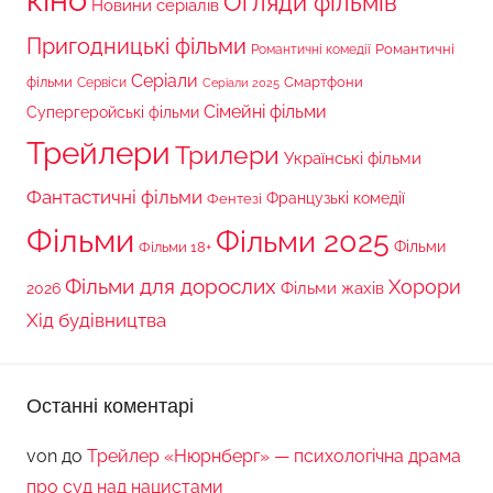
Огляди фільмів
Новини серіалів
Пригодницькі фільми
Романтичні
Романтичні комедії
Серіали
фільми
Сервіси
Смартфони
Серіали 2025
Сімейні фільми
Супергеройські фільми
Трейлери
Трилери
Українські фільми
Фантастичні фільми
Французькі комедії
Фентезі
Фільми
Фільми 2025
Фільми 18+
Фільми
Фільми для дорослих
Хорори
Фільми жахів
2026
Хід будівництва
Останні коментарі
von
до
Трейлер «Нюрнберг» — психологічна драма
про суд над нацистами