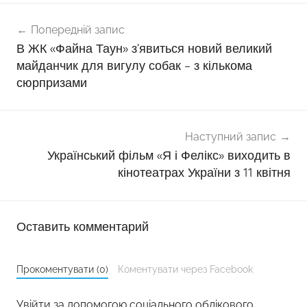
Навігація
Попередній запис
записів
В ЖК «Файна Таун» з’явиться новий великий
майданчик для вигулу собак – з кількома
сюрпризами
Наступний запис
Український фільм «Я і Фелікс» виходить в
кінотеатрах України з 11 квітня
Оставить комментарий
Прокоментувати (0)
Коментувати через Facebook
Увійти за допомогою соціального облікового