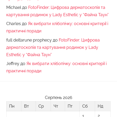
Michael
до
FotoFinder: Цифрова дерматоскопія та
картування родимок у Lady Esthetic у “Файна Таун”
Charles
до
Як вибрати хлібопічку: основні критерії і
практичні поради
full deltarune prophecy
до
FotoFinder: Цифрова
дерматоскопія та картування родимок у Lady
Esthetic у “Файна Таун”
Jeffrey
до
Як вибрати хлібопічку: основні критерії і
практичні поради
Серпень 2026
Пн
Вт
Ср
Чт
Пт
Сб
Нд
1
2