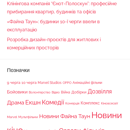
Клінінгова компанія “Єнот-Полоскун”: професійне
прибирання квартир, будинків та офісів
«Файна Таун»: будинки 10-ї черги ввели в
експлуатацію
Розробка дизайн-проєктів для житлових і
комерційних просторів
Позначки
9 черга
10 черга
Marvel Studios
Анімаційні фільми
OPPO
Дозвілля
Бойовики
Війна
Добірки
Волонтерство
Відео
Комедії
Екшн
Драма
Комплекс
Комерція
Кіновсесвіт
Новини
Новини Файна Таун
Marvel
Мультфільми
кіно