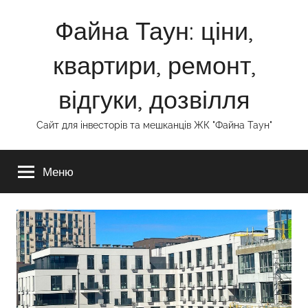
Перейти
Файна Таун: ціни,
до
вмісту
квартири, ремонт,
відгуки, дозвілля
Сайт для інвесторів та мешканців ЖК "Файна Таун"
Меню