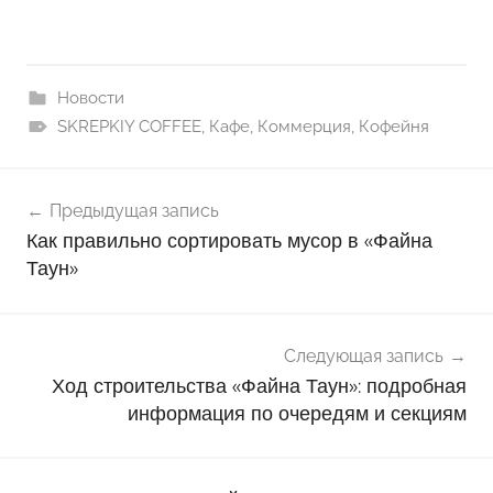
Новости
SKREPKIY COFFEE
,
Кафе
,
Коммерция
,
Кофейня
Навигация
Предыдущая запись
по
Как правильно сортировать мусор в «Файна
записям
Таун»
Следующая запись
Ход строительства «Файна Таун»: подробная
информация по очередям и секциям