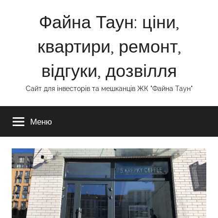
Перейти
Файна Таун: ціни,
к
содержимому
квартири, ремонт,
відгуки, дозвілля
Сайт для інвесторів та мешканців ЖК "Файна Таун"
Меню