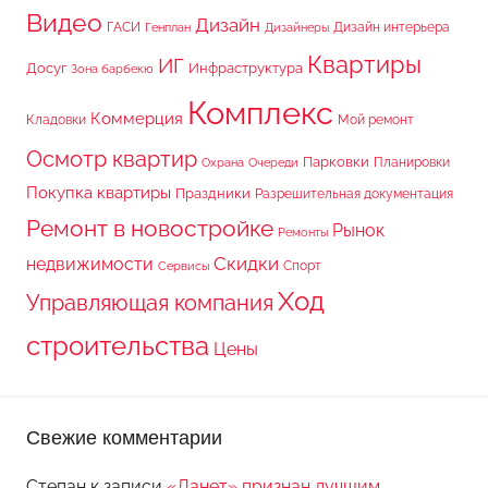
Видео
Дизайн
ГАСИ
Дизайн интерьера
Генплан
Дизайнеры
Квартиры
ИГ
Досуг
Инфраструктура
Зона барбекю
Комплекс
Коммерция
Кладовки
Мой ремонт
Осмотр квартир
Парковки
Планировки
Охрана
Очереди
Покупка квартиры
Праздники
Разрешительная документация
Ремонт в новостройке
Рынок
Ремонты
Скидки
недвижимости
Спорт
Сервисы
Ход
Управляющая компания
строительства
Цены
Свежие комментарии
Степан
к записи
«Ланет» признан лучшим