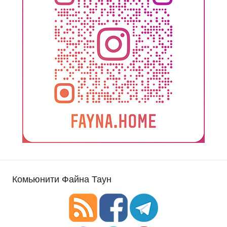
Комьюнити Файна Таун