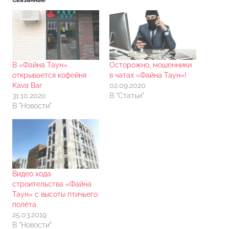
Связанные
В «Файна Таун»
Осторожно, мошенники
открывается кофейня
в чатах «Файна Таун»!
Kava Bar
02.09.2020
31.10.2020
В "Статьи"
В "Новости"
Видео хода
строительства «Файна
Таун» с высоты птичьего
полёта
25.03.2019
В "Новости"