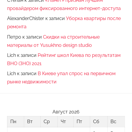
Степан
к записи
«Ланет» признан лучшим
провайдером фиксированного интернет-доступа
AlexanderChister
к записи
Уборка квартиры после
ремонта
Петро
к записи
Скидки на строительные
материалы от Yusukhno design studio
Lich
к записи
Рейтинг школ Киева по результатам
ВНО (ЗНО) 2021
Lich
к записи
В Киеве упал спрос на первичном
рынке недвижимости
Август 2026
Пн
Вт
Ср
Чт
Пт
Сб
Вс