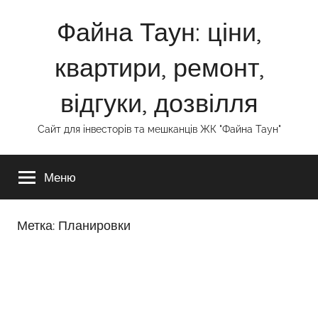
Перейти
Файна Таун: ціни,
к
содержимому
квартири, ремонт,
відгуки, дозвілля
Сайт для інвесторів та мешканців ЖК "Файна Таун"
Меню
Метка:
Планировки