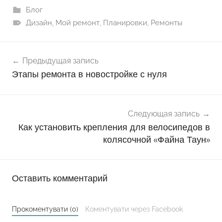
Блог
Дизайн
,
Мой ремонт
,
Планировки
,
Ремонты
Навигация
Предыдущая запись
по
Этапы ремонта в новостройке с нуля
записям
Следующая запись
Как установить крепления для велосипедов в
колясочной «Файна Таун»
Оставить комментарий
Прокоментувати (0)
Коментувати через Facebook