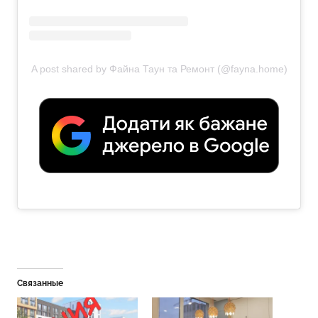
A post shared by Файна Таун та Ремонт (@fayna.home)
Связанные