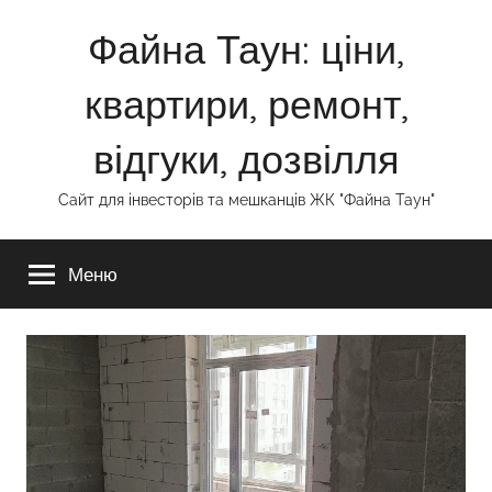
Перейти
Файна Таун: ціни,
к
содержимому
квартири, ремонт,
відгуки, дозвілля
Сайт для інвесторів та мешканців ЖК "Файна Таун"
Меню