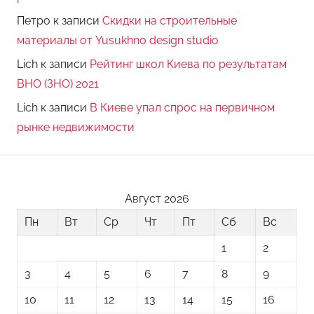
Петро
к записи
Скидки на строительные
материалы от Yusukhno design studio
Lich
к записи
Рейтинг школ Киева по результатам
ВНО (ЗНО) 2021
Lich
к записи
В Киеве упал спрос на первичном
рынке недвижимости
Август 2026
Пн
Вт
Ср
Чт
Пт
Сб
Вс
1
2
3
4
5
6
7
8
9
10
11
12
13
14
15
16