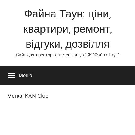
Перейти
Файна Таун: ціни,
к
содержимому
квартири, ремонт,
відгуки, дозвілля
Сайт для інвесторів та мешканців ЖК "Файна Таун"
Меню
Метка:
KAN Club