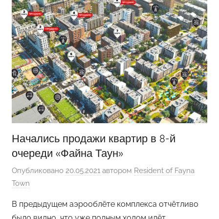
Начались продажи квартир в 8-й
очереди «Файна Таун»
Опубликовано
20.05.2021
автором
Resident of Fayna
Town
В предыдущем аэрооблёте комплекса отчётливо
было видно, что уже полным ходом идёт