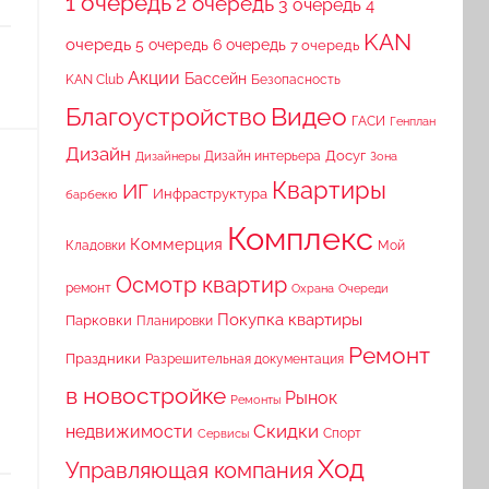
1 очередь
2 очередь
3 очередь
4
KAN
очередь
5 очередь
6 очередь
7 очередь
Акции
Бассейн
KAN Club
Безопасность
Видео
Благоустройство
ГАСИ
Генплан
Дизайн
Досуг
Дизайн интерьера
Дизайнеры
Зона
Квартиры
ИГ
Инфраструктура
барбекю
Комплекс
Коммерция
Кладовки
Мой
Осмотр квартир
ремонт
Охрана
Очереди
Покупка квартиры
Парковки
Планировки
Ремонт
Праздники
Разрешительная документация
в новостройке
Рынок
Ремонты
Скидки
недвижимости
Спорт
Сервисы
Ход
Управляющая компания