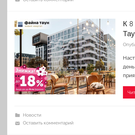
К 8
Тау
Опуб
Наст
день
прия
Чит
Новости
Оставить комментарий