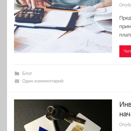
Опуб
Пред
прим
плат
Чит
Блог
Один комментарий
Инв
нач
Опуб