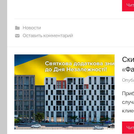
Чит
Новости
Оставить комментарий
Ски
«Фа
Опуб
Приб
случ
клие
Чит