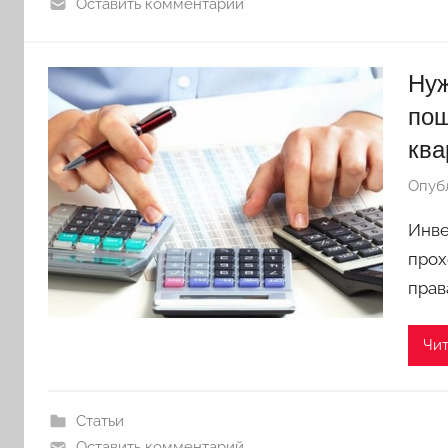
Оставить комментарий
Нуж
пош
ква
Опуб
Инве
прох
прав
Чит
Статьи
Оставить комментарий