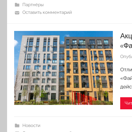
Партнёры
Оставить комментарий
Акц
«Фа
Опуб
Отли
«Фай
дейс
Чит
Новости