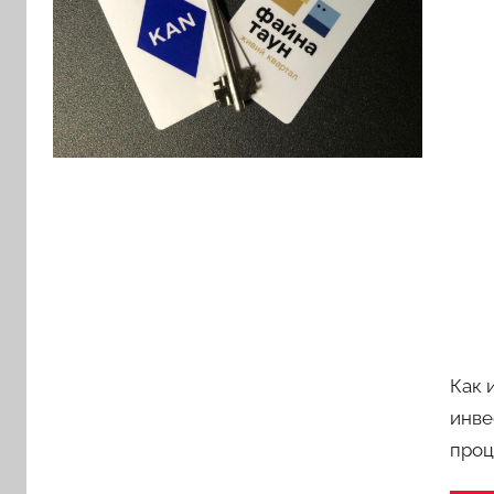
Как 
инве
проц