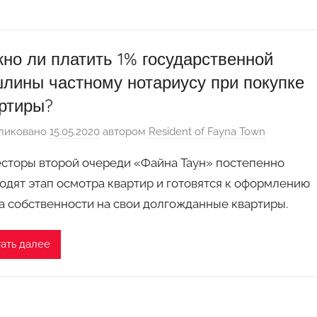
но ли платить 1% государственной
лины частному нотариусу при покупке
ртиры?
ликовано
15.05.2020
автором
Resident of Fayna Town
сторы второй очереди «Файна Таун» постепенно
одят этап осмотра квартир и готовятся к оформлению
а собственности на свои долгожданные квартиры.
ать далее