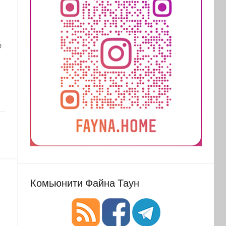
е
Комьюнити Файна Таун