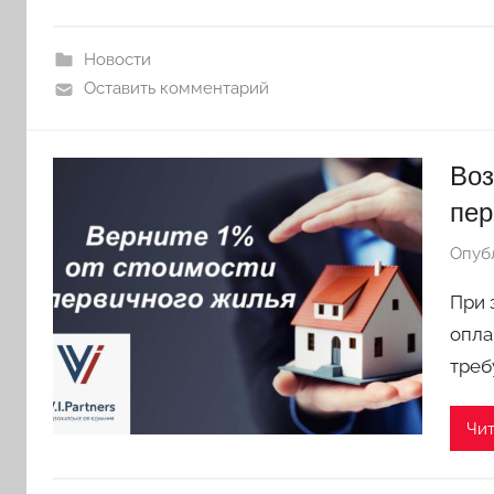
Новости
Оставить комментарий
Воз
пер
Опуб
При 
опла
треб
Чит