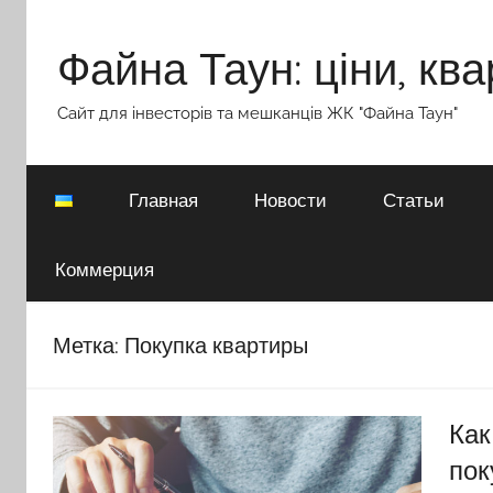
Перейти
к
Файна Таун: ціни, ква
содержимому
Сайт для інвесторів та мешканців ЖК "Файна Таун"
Главная
Новости
Статьи
Коммерция
Метка:
Покупка квартиры
Как
пок