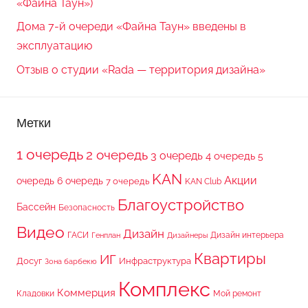
«Файна Таун»)
Дома 7-й очереди «Файна Таун» введены в
эксплуатацию
Отзыв о студии «Rada — территория дизайна»
Метки
1 очередь
2 очередь
3 очередь
4 очередь
5
KAN
Акции
очередь
6 очередь
7 очередь
KAN Club
Благоустройство
Бассейн
Безопасность
Видео
Дизайн
ГАСИ
Дизайн интерьера
Генплан
Дизайнеры
Квартиры
ИГ
Досуг
Инфраструктура
Зона барбекю
Комплекс
Коммерция
Кладовки
Мой ремонт