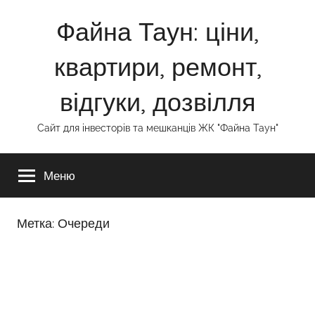
Перейти
Файна Таун: ціни,
к
содержимому
квартири, ремонт,
відгуки, дозвілля
Сайт для інвесторів та мешканців ЖК "Файна Таун"
Меню
Метка:
Очереди