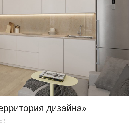
ерритория дизайна»
own