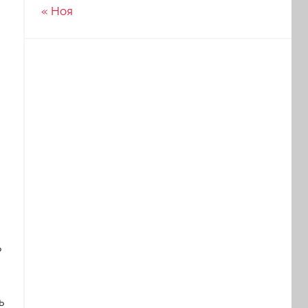
« Ноя
и
ь
ь