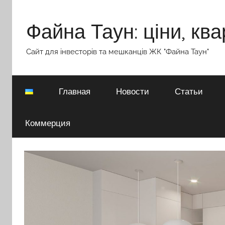
Перейти
к
Файна Таун: ціни, ква
содержимому
Сайт для інвесторів та мешканців ЖК "Файна Таун"
Главная
Новости
Статьи
Коммерция