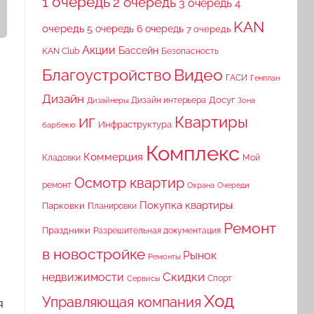
1 очередь
2 очередь
3 очередь
4
KAN
очередь
5 очередь
6 очередь
7 очередь
Акции
Бассейн
KAN Club
Безопасность
Видео
Благоустройство
ГАСИ
Генплан
Дизайн
Досуг
Дизайн интерьера
Дизайнеры
Зона
Квартиры
ИГ
Инфраструктура
барбекю
Комплекс
Коммерция
Кладовки
Мой
Осмотр квартир
ремонт
Охрана
Очереди
Покупка квартиры
Парковки
Планировки
Ремонт
Праздники
Разрешительная документация
в новостройке
Рынок
Ремонты
Скидки
недвижимости
Спорт
Сервисы
Ход
Управляющая компания
я