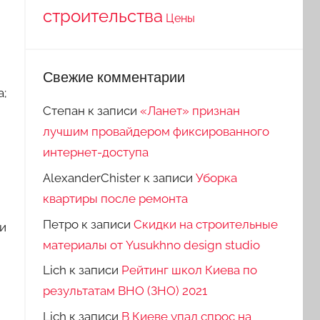
строительства
Цены
Свежие комментарии
а;
Степан
к записи
«Ланет» признан
лучшим провайдером фиксированного
и
интернет-доступа
AlexanderChister
к записи
Уборка
квартиры после ремонта
Петро
к записи
Скидки на строительные
 и
материалы от Yusukhno design studio
Lich
к записи
Рейтинг школ Киева по
результатам ВНО (ЗНО) 2021
Lich
к записи
В Киеве упал спрос на