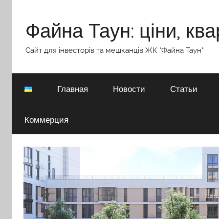
Перейти
к
Файна Таун: ціни, ква
содержимому
Сайт для інвесторів та мешканців ЖК "Файна Таун"
Главная
Новости
Статьи
Коммерция