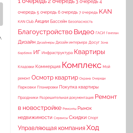
1 очередь
2 очередь
3 очередь
4
KAN
очередь
5 очередь
6 очередь
7 очередь
Акции
Бассейн
KAN Club
Безопасность
Видео
Благоустройство
ГАСИ
Генплан
,
Дизайн
Досуг
Дизайн интерьера
Дизайнеры
Зона
Квартиры
ИГ
Инфраструктура
барбекю
Комплекс
Коммерция
Кладовки
Мой
Осмотр квартир
ремонт
Охрана
Очереди
Покупка квартиры
Парковки
Планировки
Ремонт
Праздники
Разрешительная документация
в новостройке
Рынок
Ремонты
Скидки
недвижимости
Спорт
Сервисы
Ход
Управляющая компания