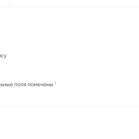
ису
льные поля помечены
*