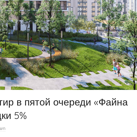
тир в пятой очереди «Файна
дки 5%
own