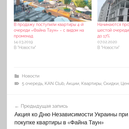
В продажу поступили квартиры 4-й
Начинаются про
очереди «Файна Таун» – с видом на
шестой очереди
променад
до 17%
14.03.2019
07.02.2020
В "Новости"
В "Новости"
Новости
5 очередь
,
KAN Club
,
Акции
,
Квартиры
,
Скидки
,
Цен
Навигация
Предыдущая запись
по
Акция ко Дню Независимости Украины при
записям
покупке квартиры в «Файна Таун»