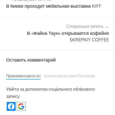
по
В Киеве проходит мебельная выставка KIFF
записям
Следующая запись
В «Файна Таун» открывается кофейня
SKREPKIY COFFEE
Оставить комментарий
Прокоментувати (0)
Коментувати через Facebook
Увійти за допомогою соціального облікового
запису