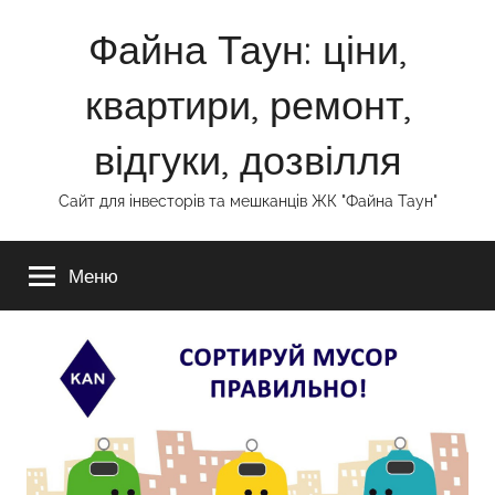
Перейти
Файна Таун: ціни,
к
содержимому
квартири, ремонт,
відгуки, дозвілля
Сайт для інвесторів та мешканців ЖК "Файна Таун"
Меню