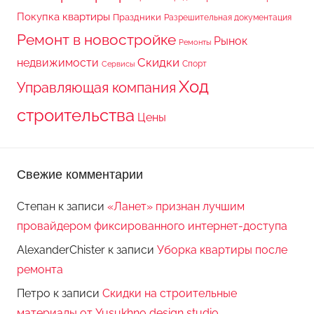
Покупка квартиры
Праздники
Разрешительная документация
Ремонт в новостройке
Рынок
Ремонты
Скидки
недвижимости
Спорт
Сервисы
Ход
Управляющая компания
строительства
Цены
Свежие комментарии
Степан
к записи
«Ланет» признан лучшим
провайдером фиксированного интернет-доступа
AlexanderChister
к записи
Уборка квартиры после
ремонта
Петро
к записи
Скидки на строительные
материалы от Yusukhno design studio