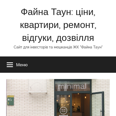
Перейти
Файна Таун: ціни,
к
содержимому
квартири, ремонт,
відгуки, дозвілля
Сайт для інвесторів та мешканців ЖК "Файна Таун"
Меню