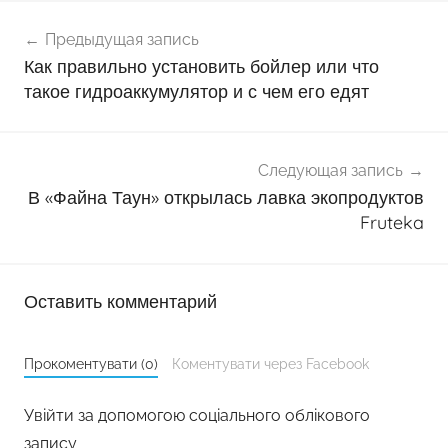
Навигация
Предыдущая запись
по
Как правильно установить бойлер или что
записям
такое гидроаккумулятор и с чем его едят
Следующая запись
В «Файна Таун» открылась лавка экопродуктов
Fruteka
Оставить комментарий
Прокоментувати (0)
Коментувати через Facebook
Увійти за допомогою соціального облікового
запису