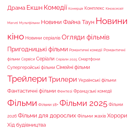
Комедії
Екшн
Драма
Комплекс
Комерція
Кіновсесвіт
Новини
Новини Файна Таун
Marvel
Мультфільми
кіно
Огляди фільмів
Новини серіалів
Пригодницькі фільми
Романтичні
Романтичні комедії
Серіали
фільми
Сервіси
Смартфони
Серіали 2025
Сімейні фільми
Супергеройські фільми
Трейлери
Трилери
Українські фільми
Фантастичні фільми
Французькі комедії
Фентезі
Фільми
Фільми 2025
Фільми 18+
Фільми
Фільми для дорослих
Хорори
Фільми жахів
2026
Хід будівництва