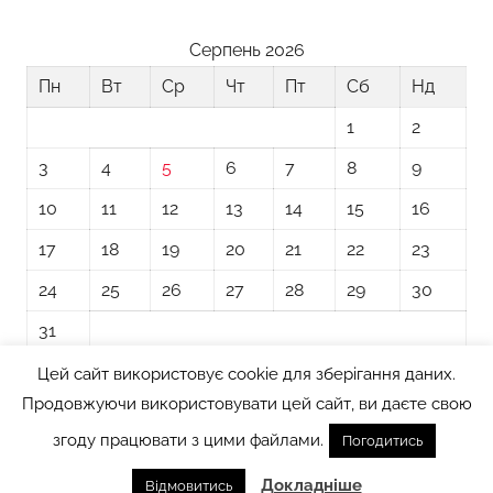
Серпень 2026
Пн
Вт
Ср
Чт
Пт
Сб
Нд
1
2
3
4
5
6
7
8
9
10
11
12
13
14
15
16
17
18
19
20
21
22
23
24
25
26
27
28
29
30
31
Цей сайт використовує cookie для зберігання даних.
« Лип
Продовжуючи використовувати цей сайт, ви даєте свою
згоду працювати з цими файлами.
Погодитись
Тема WordPress: Donovan від ThemeZee.
Докладніше
Відмовитись