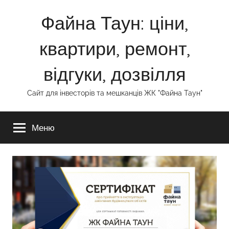
Перейти
Файна Таун: ціни,
до
вмісту
квартири, ремонт,
відгуки, дозвілля
Сайт для інвесторів та мешканців ЖК "Файна Таун"
Меню