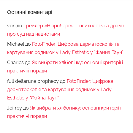
Останні коментарі
von
до
Трейлер «Нюрнберг» — психологічна драма
про суд над нацистами
Michael
до
FotoFinder: Цифрова дерматоскопія та
картування родимок у Lady Esthetic у “Файна Таун”
Charles
до
Як вибрати хлібопічку: основні критерії і
практичні поради
full deltarune prophecy
до
FotoFinder: Цифрова
дерматоскопія та картування родимок у Lady
Esthetic у “Файна Таун”
Jeffrey
до
Як вибрати хлібопічку: основні критерії і
практичні поради