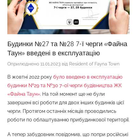
Будинки №27 та №28 7-ї черги «Файна
Таун» введені в експлуатацію
Оприлюднено
11.01.2023
від
Resident of Fayna Town
В жовтні 2022 року
було введено в експлуатацію
будинки №29 та №30 7-ої черги будівництва ЖК
«Файна Таун»
. На той момент ще не були
завершені всі роботи для двох інших будинків цієї
черги. Протягом останніх місяців проводились
роботи по облаштуванню прибудинкової території.
А тепер забудовник повідомив, що попри російські