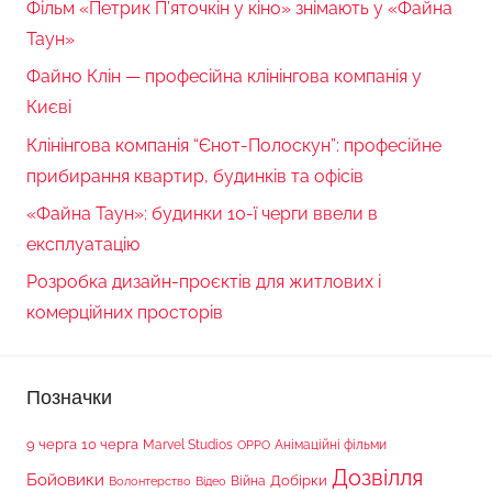
Фільм «Петрик П’яточкін у кіно» знімають у «Файна
Таун»
Файно Клін — професійна клінінгова компанія у
Києві
Клінінгова компанія “Єнот-Полоскун”: професійне
прибирання квартир, будинків та офісів
«Файна Таун»: будинки 10-ї черги ввели в
експлуатацію
Розробка дизайн-проєктів для житлових і
комерційних просторів
Позначки
9 черга
10 черга
Marvel Studios
Анімаційні фільми
OPPO
Дозвілля
Бойовики
Війна
Добірки
Волонтерство
Відео