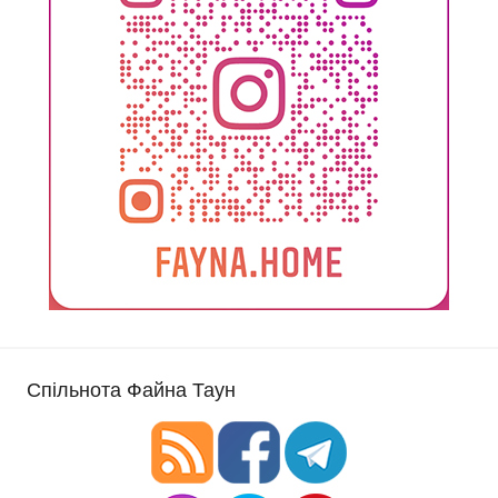
Спільнота Файна Таун