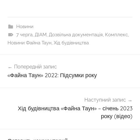
Новини
7 черга
,
ДІАМ
,
Дозвільна документація
,
Комплекс
,
Новини Файна Таун
,
Хід будівництва
Навігація
Попередній запис
записів
«Файна Таун» 2022: Підсумки року
Наступний запис
Хід будівництва «Файна Таун» – січень 2023
року (відео)