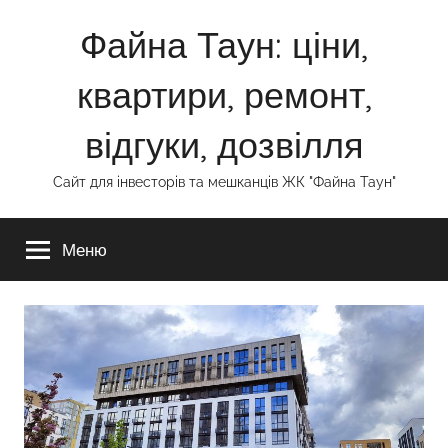
Перейти
Файна Таун: ціни,
к
содержимому
квартири, ремонт,
відгуки, дозвілля
Сайт для інвесторів та мешканців ЖК "Файна Таун"
Меню