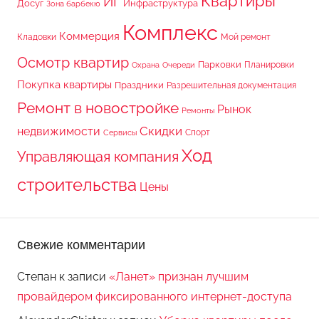
Квартиры
ИГ
Досуг
Инфраструктура
Зона барбекю
Комплекс
Коммерция
Кладовки
Мой ремонт
Осмотр квартир
Парковки
Планировки
Охрана
Очереди
Покупка квартиры
Праздники
Разрешительная документация
Ремонт в новостройке
Рынок
Ремонты
Скидки
недвижимости
Спорт
Сервисы
Ход
Управляющая компания
строительства
Цены
Свежие комментарии
Степан
к записи
«Ланет» признан лучшим
провайдером фиксированного интернет-доступа