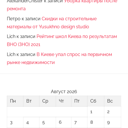
AlexanderChister
к записи
Уборка квартиры после
ремонта
Петро
к записи
Скидки на строительные
материалы от Yusukhno design studio
Lich
к записи
Рейтинг школ Киева по результатам
ВНО (ЗНО) 2021
Lich
к записи
В Киеве упал спрос на первичном
рынке недвижимости
Август 2026
Пн
Вт
Ср
Чт
Пт
Сб
Вс
1
2
3
4
5
6
7
8
9