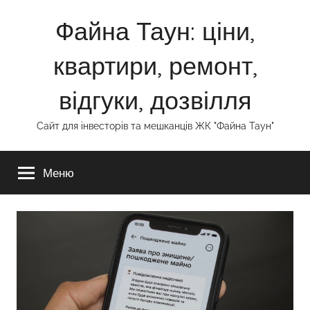
Перейти
Файна Таун: ціни,
до
вмісту
квартири, ремонт,
відгуки, дозвілля
Сайт для інвесторів та мешканців ЖК "Файна Таун"
Меню