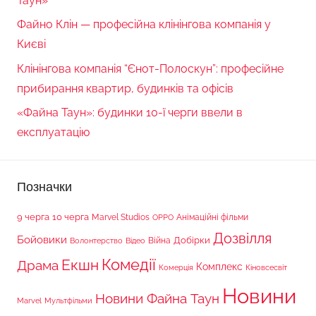
Таун»
Файно Клін — професійна клінінгова компанія у
Києві
Клінінгова компанія “Єнот-Полоскун”: професійне
прибирання квартир, будинків та офісів
«Файна Таун»: будинки 10-ї черги ввели в
експлуатацію
Позначки
9 черга
10 черга
Marvel Studios
Анімаційні фільми
OPPO
Дозвілля
Бойовики
Війна
Добірки
Волонтерство
Відео
Комедії
Екшн
Драма
Комплекс
Комерція
Кіновсесвіт
Новини
Новини Файна Таун
Marvel
Мультфільми