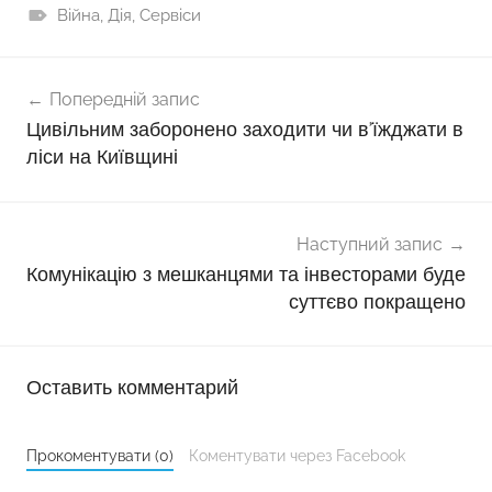
Війна
,
Дія
,
Сервіси
Навігація
Попередній запис
записів
Цивільним заборонено заходити чи в’їжджати в
ліси на Київщині
Наступний запис
Комунікацію з мешканцями та інвесторами буде
суттєво покращено
Оставить комментарий
Прокоментувати (0)
Коментувати через Facebook