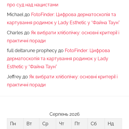
про суд над нацистами
Michael
до
FotoFinder: Цифрова дерматоскопія та
картування родимок у Lady Esthetic у “Файна Таун”
Charles
до
Як вибрати хлібопічку: основні критерії і
практичні поради
full deltarune prophecy
до
FotoFinder: Цифрова
дерматоскопія та картування родимок у Lady
Esthetic у “Файна Таун”
Jeffrey
до
Як вибрати хлібопічку: основні критерії і
практичні поради
Серпень 2026
Пн
Вт
Ср
Чт
Пт
Сб
Нд