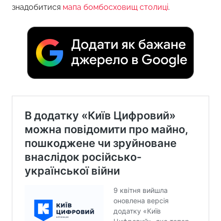
знадобитися
мапа бомбосховищ столиці
.