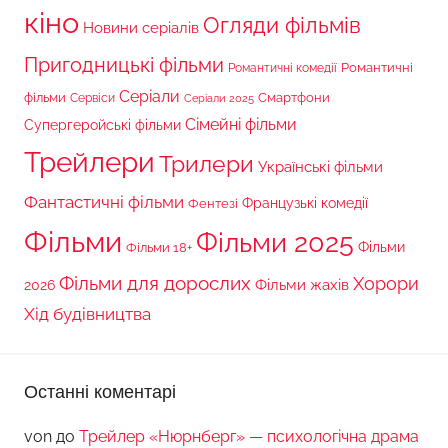
кіно
Огляди фільмів
Новини серіалів
Пригодницькі фільми
Романтичні
Романтичні комедії
Серіали
фільми
Сервіси
Смартфони
Серіали 2025
Сімейні фільми
Супергеройські фільми
Трейлери
Трилери
Українські фільми
Фантастичні фільми
Французькі комедії
Фентезі
Фільми
Фільми 2025
Фільми 18+
Фільми
Фільми для дорослих
Хорори
Фільми жахів
2026
Хід будівництва
Останні коментарі
von
до
Трейлер «Нюрнберг» — психологічна драма