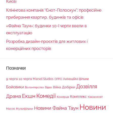
Києві
Клінінгова компанія “Єнот-Полоскун”: професійне
прибирання квартир, будинків та офісів
«Файна Таун»: будинки 10-ї черги ввели в
експлуатацію
Розробка дизайн-проєктів для житлових і
комерційних просторів
Позначки
9 черга
10 черга
Marvel Studios
Анімаційні фільми
OPPO
Дозвілля
Бойовики
Війна
Добірки
Волонтерство
Відео
Комедії
Екшн
Драма
Комплекс
Комерція
Кіновсесвіт
Новини
Новини Файна Таун
Marvel
Мультфільми