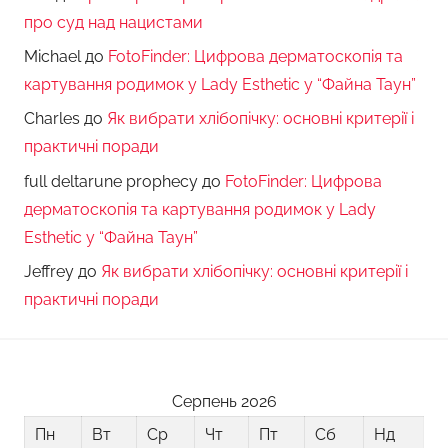
про суд над нацистами
Michael
до
FotoFinder: Цифрова дерматоскопія та
картування родимок у Lady Esthetic у “Файна Таун”
Charles
до
Як вибрати хлібопічку: основні критерії і
практичні поради
full deltarune prophecy
до
FotoFinder: Цифрова
дерматоскопія та картування родимок у Lady
Esthetic у “Файна Таун”
Jeffrey
до
Як вибрати хлібопічку: основні критерії і
практичні поради
Серпень 2026
Пн
Вт
Ср
Чт
Пт
Сб
Нд