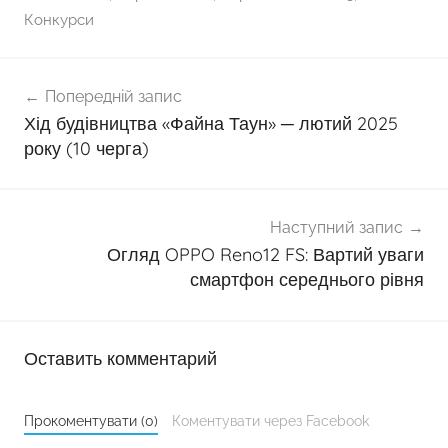
Конкурси
Навігація
Попередній запис
записів
Хід будівництва «Файна Таун» ─ лютий 2025
року (10 черга)
Наступний запис
Огляд OPPO Reno12 FS: Вартий уваги
смартфон середнього рівня
Оставить комментарий
Прокоментувати (0)
Коментувати через Facebook