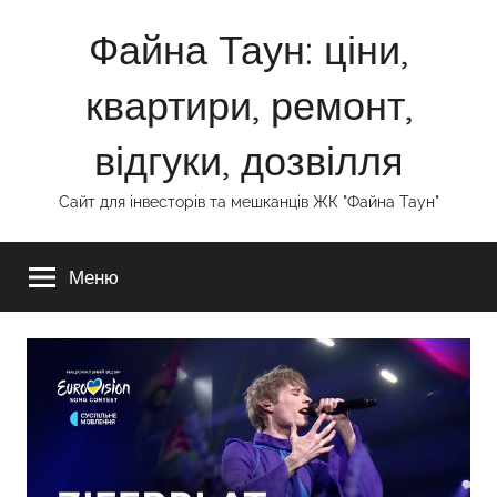
Перейти
Файна Таун: ціни,
до
вмісту
квартири, ремонт,
відгуки, дозвілля
Сайт для інвесторів та мешканців ЖК "Файна Таун"
Меню