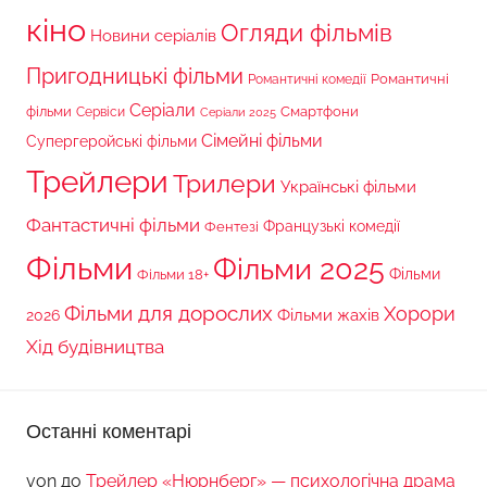
кіно
Огляди фільмів
Новини серіалів
Пригодницькі фільми
Романтичні
Романтичні комедії
Серіали
фільми
Сервіси
Смартфони
Серіали 2025
Сімейні фільми
Супергеройські фільми
Трейлери
Трилери
Українські фільми
Фантастичні фільми
Французькі комедії
Фентезі
Фільми
Фільми 2025
Фільми 18+
Фільми
Фільми для дорослих
Хорори
Фільми жахів
2026
Хід будівництва
Останні коментарі
von
до
Трейлер «Нюрнберг» — психологічна драма