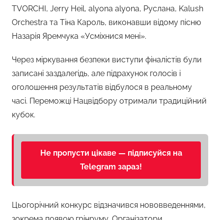
TVORCHI, Jerry Heil, alyona alyona, Руслана, Kalush
Orchestra та Тіна Кароль, виконавши відому пісню
Назарія Яремчука «Усміхнися мені».
Через міркування безпеки виступи фіналістів були
записані заздалегідь, але підрахунок голосів і
оголошення результатів відбулося в реальному
часі. Переможці Нацвідбору отримали традиційний
кубок.
Не пропусти цікаве — підписуйся на
Telegram зараз!
Цьогорічний конкурс відзначився нововведеннями,
зокрема появою грінруму. Організатори