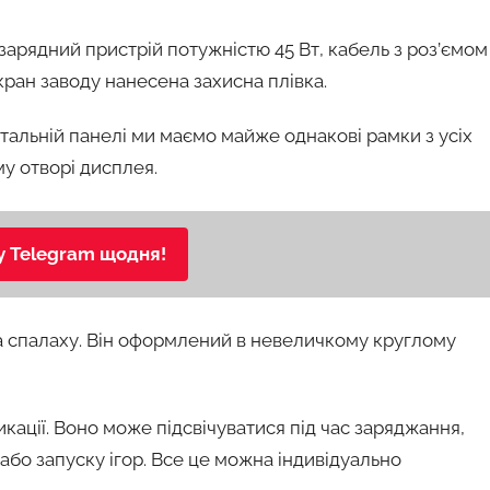
арядний пристрій потужністю 45 Вт, кабель з роз’ємом
кран заводу нанесена захисна плівка.
альній панелі ми маємо майже однакові рамки з усіх
у отворі дисплея.
у Telegram щодня!
та спалаху. Він оформлений в невеличкому круглому
дикації. Воно може підсвічуватися під час заряджання,
 або запуску ігор. Все це можна індивідуально