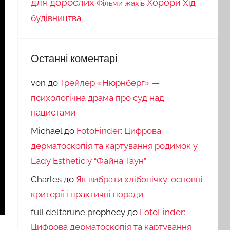
для дорослих
Хорори
Хід
Фільми жахів
будівництва
Останні коментарі
von
до
Трейлер «Нюрнберг» —
психологічна драма про суд над
нацистами
Michael
до
FotoFinder: Цифрова
дерматоскопія та картування родимок у
Lady Esthetic у “Файна Таун”
Charles
до
Як вибрати хлібопічку: основні
критерії і практичні поради
full deltarune prophecy
до
FotoFinder:
Цифрова дерматоскопія та картування