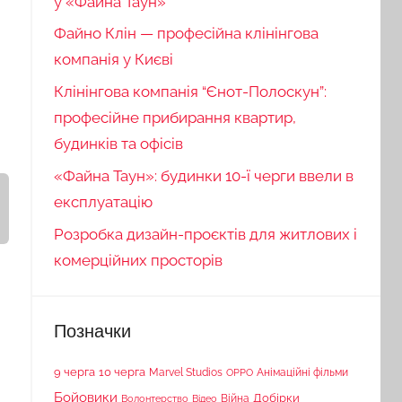
у «Файна Таун»
Файно Клін — професійна клінінгова
компанія у Києві
Клінінгова компанія “Єнот-Полоскун”:
професійне прибирання квартир,
будинків та офісів
«Файна Таун»: будинки 10-ї черги ввели в
експлуатацію
Розробка дизайн-проєктів для житлових і
комерційних просторів
Позначки
9 черга
10 черга
Marvel Studios
Анімаційні фільми
OPPO
Бойовики
Війна
Добірки
Волонтерство
Відео