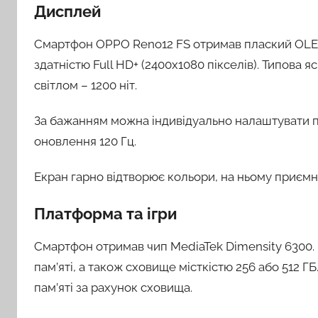
Дисплей
Смартфон OPPO Reno12 FS отримав плаский OLED
здатністю Full HD+ (2400х1080 пікселів). Типова я
світлом – 1200 ніт.
За бажанням можна індивідуально налаштувати п
оновлення 120 Гц.
Екран гарно відтворює кольори, на ньому приємн
Платформа та ігри
Смартфон отримав чип MediaTek Dimensity 6300.
пам’яті, а також сховище місткістю 256 або 512 
пам’яті за рахунок сховища.