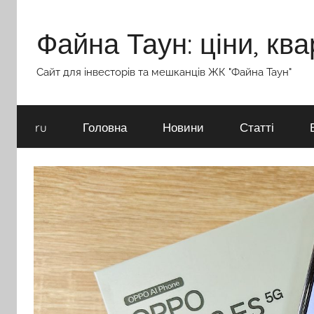
Перейти
до
Файна Таун: ціни, ква
вмісту
Сайт для інвесторів та мешканців ЖК "Файна Таун"
ru
Головна
Новини
Статті