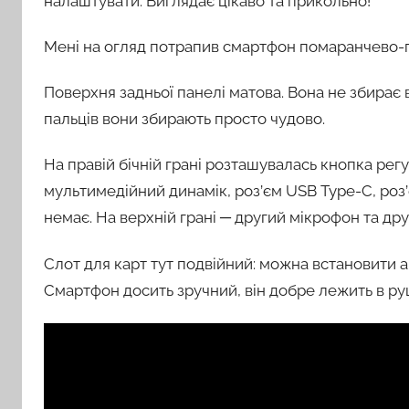
налаштувати. Виглядає цікаво та прикольно!
Мені на огляд потрапив смартфон помаранчево-п
Поверхня задньої панелі матова. Вона не збирає від
пальців вони збирають просто чудово.
На правій бічній грані розташувалась кнопка рег
мультимедійний динамік, роз’єм USB Type-C, роз’є
немає. На верхній грані ─ другий мікрофон та дру
Слот для карт тут подвійний: можна встановити або
Смартфон досить зручний, він добре лежить в руц