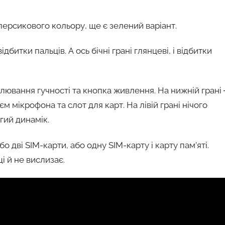
ерсикового кольору, ще є зелений варіант.
битки пальців. А ось бічні грані глянцеві, і відбитки
улювання гучності та кнопка живлення. На нижній грані
м мікрофона та слот для карт. На лівій грані нічого
гий динамік.
 дві SIM-карти, або одну SIM-карту і карту пам’яті.
і й не вислизає.