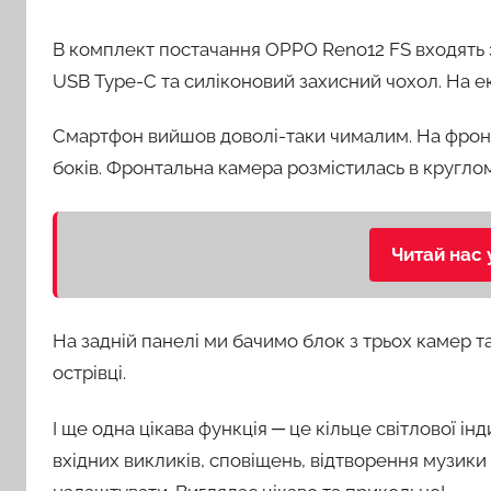
В комплект постачання OPPO Reno12 FS входять з
USB Type-C та силіконовий захисний чохол. На е
Смартфон вийшов доволі-таки чималим. На фронт
боків. Фронтальна камера розмістилась в круглом
Читай нас 
На задній панелі ми бачимо блок з трьох камер 
острівці.
І ще одна цікава функція ─ це кільце світлової ін
вхідних викликів, сповіщень, відтворення музики