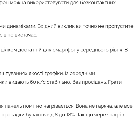
ртфон можна використовувати для безконтактних
ми динаміками. Вхідний виклик ви точно не пропустите
ів не вистачає.
цілком достатній для смартфону середнього рівня. В
аштуваннях якості графіки. Із середніми
ки видають 60 к/с стабільно, без просідань. Грати
ня панель помітно нагрівається. Вона не гаряча, але все
 просадки бувають від 8 до 18%. Так що через нагрів