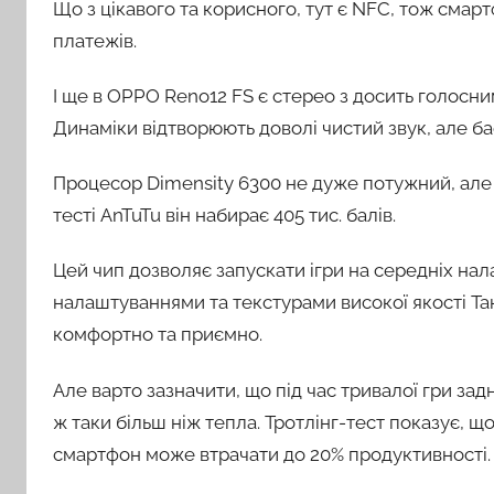
Що з цікавого та корисного, тут є NFC, тож сма
платежів.
І ще в OPPO Reno12 FS є стерео з досить голосни
Динаміки відтворюють доволі чистий звук, але бас
Процесор Dimensity 6300 не дуже потужний, але 
тесті AnTuTu він набирає 405 тис. балів.
Цей чип дозволяє запускати ігри на середніх нал
налаштуваннями та текстурами високої якості Тан
комфортно та приємно.
Але варто зазначити, що під час тривалої гри зад
ж таки більш ніж тепла. Тротлінг-тест показує, що
смартфон може втрачати до 20% продуктивності.