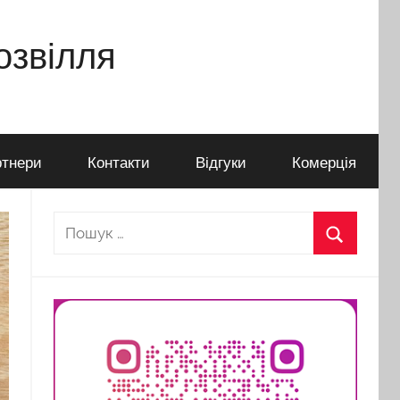
дозвілля
тнери
Контакти
Відгуки
Комерція
Пошук:
Пошук