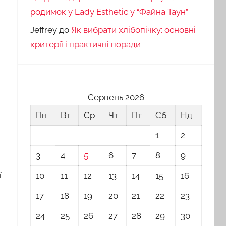
родимок у Lady Esthetic у “Файна Таун”
Jeffrey
до
Як вибрати хлібопічку: основні
критерії і практичні поради
Серпень 2026
Пн
Вт
Ср
Чт
Пт
Сб
Нд
1
2
3
4
5
6
7
8
9
ї
10
11
12
13
14
15
16
17
18
19
20
21
22
23
24
25
26
27
28
29
30