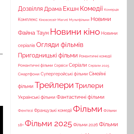
Комедії
Екшн
Дозвілля
Драма
Комерція
Новини
Комплекс
Кіновсесвіт Marvel
Мультфільми
Новини кіно
Файна Таун
Новини
Огляди фільмів
серіалів
 ─
Пригодницькі фільми
Романтичні комедії
Серіали
Романтичні фільми
Сервіси
Серіали 2025
Сімейні
Супергеройські фільми
Смартфони
Трейлери
Трилери
фільми
Фантастичні фільми
Українські фільми
Фільми
Французькі комедії
Фільми
Фентезі
Фільми 2025
Фільми
18+
Фільми 2026