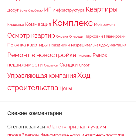
Квартиры
ИГ
Досуг
Инфраструктура
Зона барбекю
Комплекс
Коммерция
Кладовки
Мой ремонт
Осмотр квартир
Парковки
Планировки
Охрана
Очереди
Покупка квартиры
Праздники
Разрешительная документация
Ремонт в новостройке
Рынок
Ремонты
Скидки
недвижимости
Спорт
Сервисы
Ход
Управляющая компания
строительства
Цены
Свежие комментарии
Степан
к записи
«Ланет» признан лучшим
провайдером фиксированного интернет-доступа