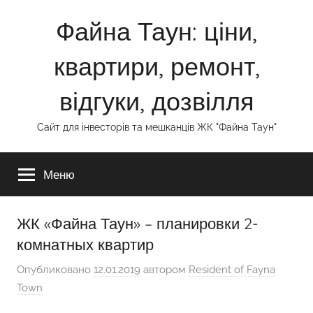
Перейти
Файна Таун: ціни,
к
содержимому
квартири, ремонт,
відгуки, дозвілля
Сайт для інвесторів та мешканців ЖК "Файна Таун"
Меню
ЖК «Файна Таун» – планировки 2-
комнатных квартир
Опубликовано
12.01.2019
автором
Resident of Fayna
Town