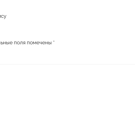
ису
льные поля помечены
*