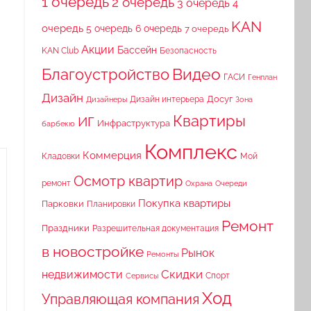
1 очередь
2 очередь
3 очередь
4
KAN
очередь
5 очередь
6 очередь
7 очередь
Акции
Бассейн
KAN Club
Безопасность
Видео
Благоустройство
ГАСИ
Генплан
Дизайн
Досуг
Дизайн интерьера
Дизайнеры
Зона
Квартиры
ИГ
Инфраструктура
барбекю
Комплекс
Коммерция
Кладовки
Мой
Осмотр квартир
ремонт
Охрана
Очереди
Покупка квартиры
Парковки
Планировки
Ремонт
Праздники
Разрешительная документация
в новостройке
Рынок
Ремонты
Скидки
недвижимости
Спорт
Сервисы
Ход
Управляющая компания