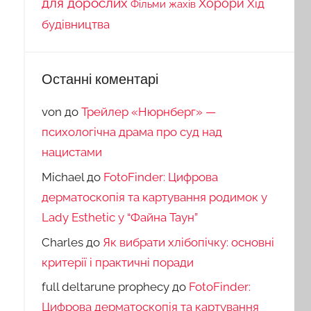
для дорослих
Хорори
Хід
Фільми жахів
будівництва
Останні коментарі
von
до
Трейлер «Нюрнберг» —
психологічна драма про суд над
нацистами
Michael
до
FotoFinder: Цифрова
дерматоскопія та картування родимок у
Lady Esthetic у “Файна Таун”
Charles
до
Як вибрати хлібопічку: основні
критерії і практичні поради
full deltarune prophecy
до
FotoFinder:
Цифрова дерматоскопія та картування