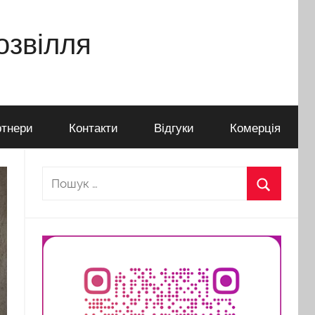
дозвілля
тнери
Контакти
Відгуки
Комерція
Пошук:
Пошук