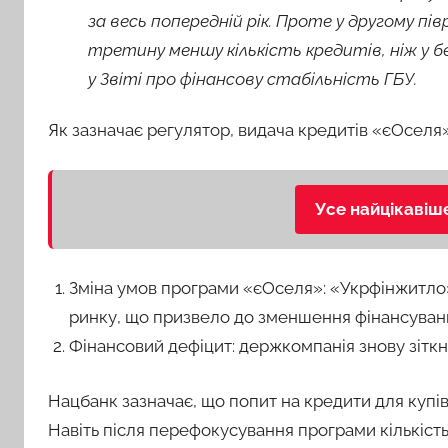
за весь попередній рік. Проте у другому пі
третину меншу кількість кредитів, ніж у бе
у Звіті про фінансову стабільність ГБУ.
Як зазначає регулятор, видача кредитів «єОселя
Усе найцікавіш
Зміна умов програми «єОселя»: «Укрфінжитло
ринку, що призвело до зменшення фінансуванн
Фінансовий дефіцит: держкомпанія знову зіткн
Нацбанк зазначає, що попит на кредити для купі
Навіть після перефокусування програми кількість