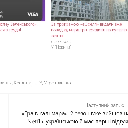
сячу Зеленського»:
За програмою «єОселя» видали вже
ся в грудні
понад 25 млрд грн. кредитів на купівлю
житла
07.02.2025
У "Новини"
ування
,
Кредити
,
НБУ
,
Укрфінжитло
Наступний запис
«Гра в кальмара»: 2 сезон вже вийшов н
Netflix українською й має перші відгук