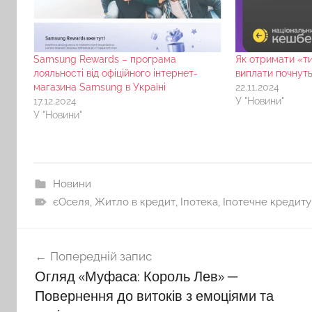
Samsung Rewards – програма
Як отримати «ти
лояльності від офіційного інтернет-
виплати почнуть
магазина Samsung в Україні
22.11.2024
17.12.2024
У "Новини"
У "Новини"
Новини
єОселя
,
Житло в кредит
,
Іпотека
,
Іпотечне кредит
Навігація
Попередній запис
записів
Огляд «Муфаса: Король Лев» ─
Повернення до витоків з емоціями та