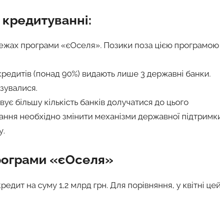
 кредитуванні:
межах програми «єОселя». Позики поза цією програмою
ь кредитів (понад 90%) видають лише 3 державні банки.
зувалися.
ує більшу кількість банків долучатися до цього
ання необхідно змінити механізми державної підтримк
у.
програми «єОселя»
редит на суму 1,2 млрд грн. Для порівняння, у квітні це