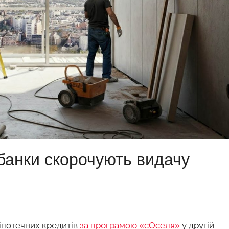
 банки скорочують видачу
 іпотечних кредитів
за програмою «єОселя»
у другій