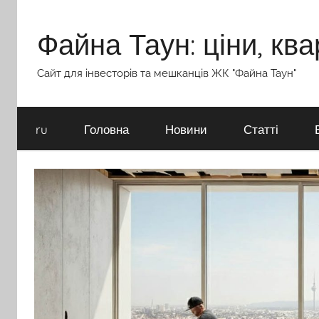
Перейти
до
Файна Таун: ціни, ква
вмісту
Сайт для інвесторів та мешканців ЖК "Файна Таун"
ru
Головна
Новини
Статті