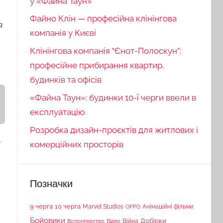
у «Файна Таун»
Файно Клін — професійна клінінгова
я
компанія у Києві
Клінінгова компанія “Єнот-Полоскун”:
професійне прибирання квартир,
будинків та офісів
«Файна Таун»: будинки 10-ї черги ввели в
експлуатацію
Розробка дизайн-проєктів для житлових і
у
комерційних просторів
Позначки
9 черга
10 черга
Marvel Studios
Анімаційні фільми
OPPO
Бойовики
Війна
Добірки
Волонтерство
Відео