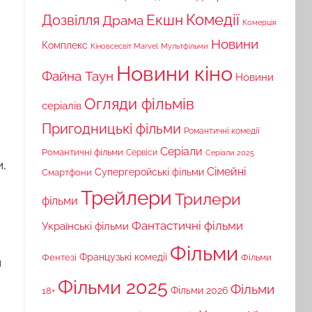
Комедії
Екшн
Дозвілля
Драма
Комерція
Новини
Комплекс
Кіновсесвіт Marvel
Мультфільми
Новини кіно
Файна Таун
Новини
Огляди фільмів
серіалів
Пригодницькі фільми
Романтичні комедії
Серіали
Романтичні фільми
Сервіси
Серіали 2025
и,
Сімейні
Супергеройські фільми
Смартфони
Трейлери
Трилери
фільми
Фантастичні фільми
Українські фільми
Фільми
Французькі комедії
Фільми
Фентезі
й
Фільми 2025
Фільми
18+
Фільми 2026