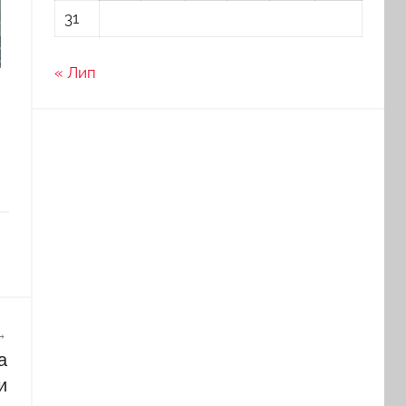
31
« Лип
а
и