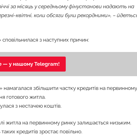
вріччі за місяць у середньому фінустанови надають на
резні-квітні, коли обсяги були рекордними», – йдетьс
» сповільнилася з наступних причин:
е — у нашому Telegram!
» намагалася збільшити частку кредитів на первинном
я готового житла.
улася з нестачею коштів.
влі житла на первинному ринку залишається низьким.
 таких кредитів зростає повільно.