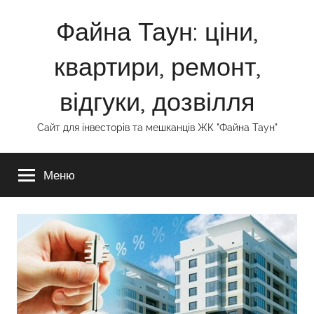
Перейти
Файна Таун: ціни,
до
вмісту
квартири, ремонт,
відгуки, дозвілля
Сайт для інвесторів та мешканців ЖК "Файна Таун"
Меню