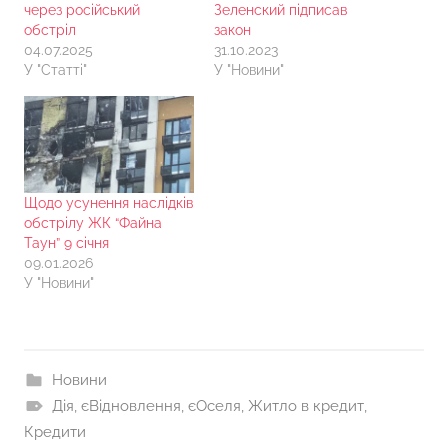
через російський
Зеленский підписав
обстріл
закон
04.07.2025
31.10.2023
У "Статті"
У "Новини"
Щодо усунення наслідків
обстрілу ЖК “Файна
Таун” 9 січня
09.01.2026
У "Новини"
Новини
Дія
,
єВідновлення
,
єОселя
,
Житло в кредит
,
Кредити