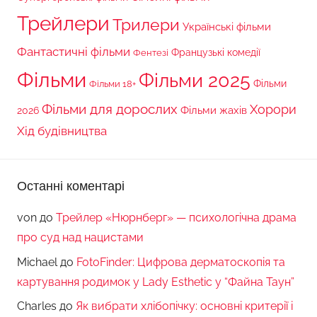
Трейлери
Трилери
Українські фільми
Фантастичні фільми
Французькі комедії
Фентезі
Фільми
Фільми 2025
Фільми 18+
Фільми
Фільми для дорослих
Хорори
Фільми жахів
2026
Хід будівництва
Останні коментарі
von
до
Трейлер «Нюрнберг» — психологічна драма
про суд над нацистами
Michael
до
FotoFinder: Цифрова дерматоскопія та
картування родимок у Lady Esthetic у “Файна Таун”
Charles
до
Як вибрати хлібопічку: основні критерії і