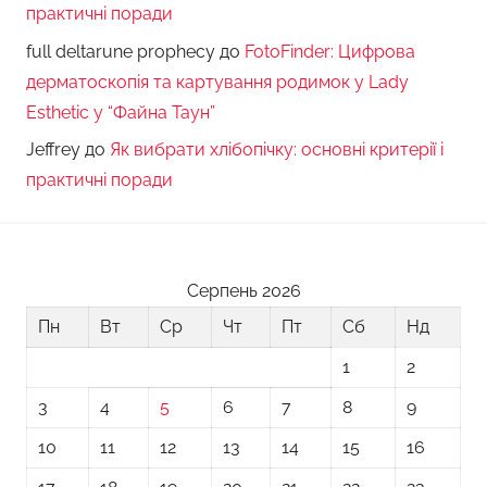
практичні поради
full deltarune prophecy
до
FotoFinder: Цифрова
дерматоскопія та картування родимок у Lady
Esthetic у “Файна Таун”
Jeffrey
до
Як вибрати хлібопічку: основні критерії і
практичні поради
Серпень 2026
Пн
Вт
Ср
Чт
Пт
Сб
Нд
1
2
3
4
5
6
7
8
9
10
11
12
13
14
15
16