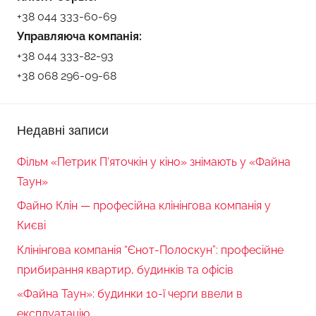
+38 044 333-60-69
Управляюча компанія:
+38 044 333-82-93
+38 068 296-09-68
Недавні записи
Фільм «Петрик П’яточкін у кіно» знімають у «Файна
Таун»
Файно Клін — професійна клінінгова компанія у
Києві
Клінінгова компанія “Єнот-Полоскун”: професійне
прибирання квартир, будинків та офісів
«Файна Таун»: будинки 10-ї черги ввели в
експлуатацію