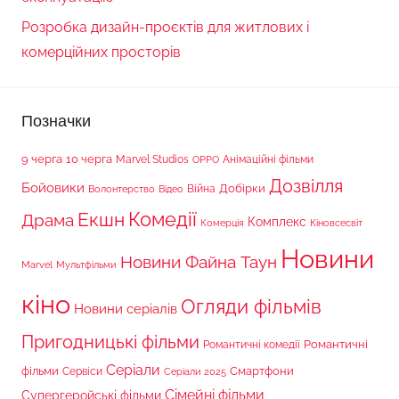
Розробка дизайн-проєктів для житлових і
комерційних просторів
Позначки
9 черга
10 черга
Marvel Studios
Анімаційні фільми
OPPO
Дозвілля
Бойовики
Війна
Добірки
Волонтерство
Відео
Комедії
Екшн
Драма
Комплекс
Комерція
Кіновсесвіт
Новини
Новини Файна Таун
Marvel
Мультфільми
кіно
Огляди фільмів
Новини серіалів
Пригодницькі фільми
Романтичні
Романтичні комедії
Серіали
фільми
Сервіси
Смартфони
Серіали 2025
Сімейні фільми
Супергеройські фільми