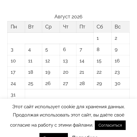
Август 2026
Пн
Вт
Ср
Чт
Пт
Сб
Вс
1
2
3
4
5
6
7
8
9
10
11
12
13
14
15
16
17
18
19
20
21
22
23
24
25
26
27
28
29
30
31
Этот сайт использует cookie для хранения данных.
« Ноя
Продолжая использовать этот сайт, вы даёте своё
согласие на работу с этими файлами.
Согласиться
Тема WordPress: Donovan от ThemeZee.