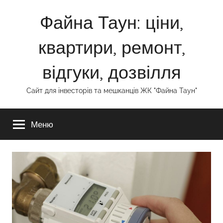
Перейти
Файна Таун: ціни,
к
содержимому
квартири, ремонт,
відгуки, дозвілля
Сайт для інвесторів та мешканців ЖК "Файна Таун"
Меню