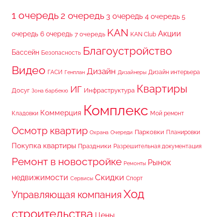
1 очередь
2 очередь
3 очередь
4 очередь
5
KAN
Акции
очередь
6 очередь
7 очередь
KAN Club
Благоустройство
Бассейн
Безопасность
Видео
Дизайн
ГАСИ
Дизайн интерьера
Генплан
Дизайнеры
Квартиры
ИГ
Досуг
Инфраструктура
Зона барбекю
Комплекс
Коммерция
Кладовки
Мой ремонт
Осмотр квартир
Парковки
Планировки
Охрана
Очереди
Покупка квартиры
Праздники
Разрешительная документация
Ремонт в новостройке
Рынок
Ремонты
Скидки
недвижимости
Спорт
Сервисы
Ход
Управляющая компания
строительства
Цены