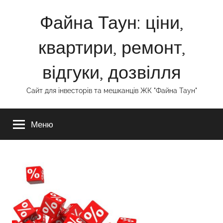
Перейти
Файна Таун: ціни,
к
содержимому
квартири, ремонт,
відгуки, дозвілля
Сайт для інвесторів та мешканців ЖК "Файна Таун"
Меню