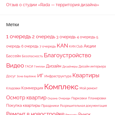
Отзыв о студии «Rada — территория дизайна»
Метки
1 очередь
2 очередь
3 очередь
4 очередь
5
KAN
Акции
очередь
6 очередь
7 очередь
KAN Club
Благоустройство
Бассейн
Безопасность
Видео
Дизайн
ГАСИ
Дизайн интерьера
Генплан
Дизайнеры
Квартиры
ИГ
Досуг
Инфраструктура
Зона барбекю
Комплекс
Коммерция
Кладовки
Мой ремонт
Осмотр квартир
Парковки
Планировки
Охрана
Очереди
Покупка квартиры
Праздники
Разрешительная документация
Ремонт в новостройке
Рынок
Ремонты