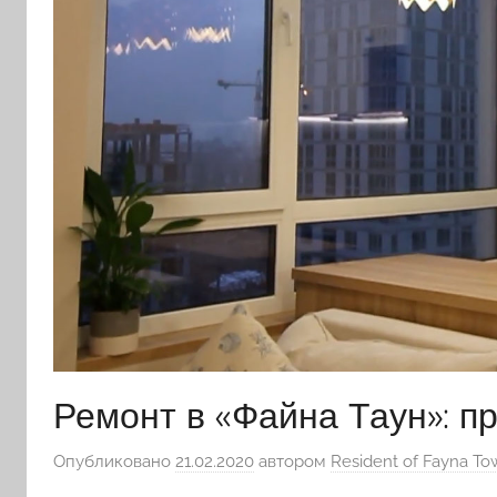
Ремонт в «Файна Таун»: п
Опубликовано
21.02.2020
автором
Resident of Fayna To