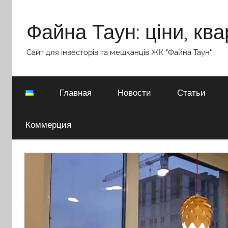
Перейти
к
Файна Таун: ціни, ква
содержимому
Сайт для інвесторів та мешканців ЖК "Файна Таун"
Главная
Новости
Статьи
Коммерция