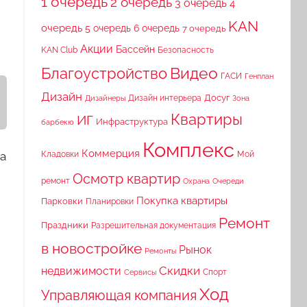
1 очередь
2 очередь
3 очередь
4
KAN
очередь
5 очередь
6 очередь
7 очередь
Акции
Бассейн
KAN Club
Безопасность
Видео
Благоустройство
ГАСИ
Генплан
Дизайн
Досуг
Дизайн интерьера
Дизайнеры
Зона
Квартиры
ИГ
Инфраструктура
барбекю
Комплекс
Коммерция
Кладовки
та
Мой
Осмотр квартир
ремонт
Охрана
Очереди
Покупка квартиры
Парковки
Планировки
Ремонт
Праздники
Разрешительная документация
в новостройке
Рынок
Ремонты
Скидки
недвижимости
Спорт
Сервисы
Ход
Управляющая компания