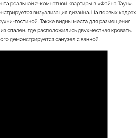
нта реальной 2-комнатной квартиры в «Файна Таун».
онстрируется визуализация дизайна. На первых кадрах
ухни-гостиной. Также видны места для размещения
из спален, где расположились двухместная кровать,
того демонстрируется санузел с ванной.