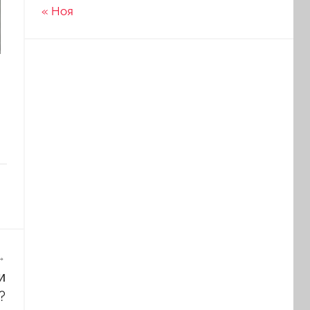
« Ноя
и
?