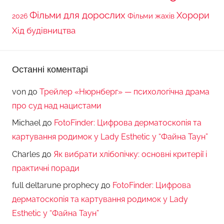
Фільми для дорослих
Хорори
Фільми жахів
2026
Хід будівництва
Останні коментарі
von
до
Трейлер «Нюрнберг» — психологічна драма
про суд над нацистами
Michael
до
FotoFinder: Цифрова дерматоскопія та
картування родимок у Lady Esthetic у “Файна Таун”
Charles
до
Як вибрати хлібопічку: основні критерії і
практичні поради
full deltarune prophecy
до
FotoFinder: Цифрова
дерматоскопія та картування родимок у Lady
Esthetic у “Файна Таун”