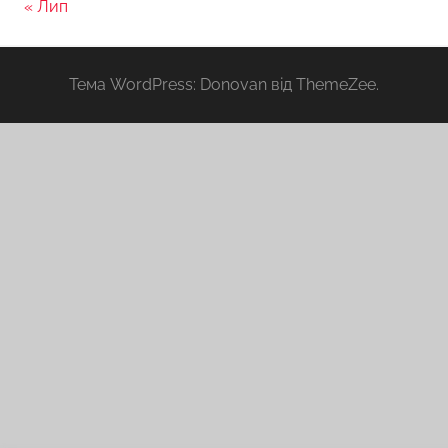
« Лип
Тема WordPress: Donovan від ThemeZee.