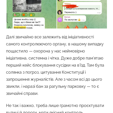
Далі звичайно все залежить від ініціативності
самого контролюючого органу, в нашому випадку
пощастило — охорона у нас неймовірно
ініціативна, системна і чітка. Дуже добре пам’ятаю
перший кейс блокування сусідки на в’їзд. Там була
солянка з погроз, цитування Конституції і
запрошення журналістів. Але з часом всі до цього
звикли, і наразі бан за рагульну парковку — то є
звичайні справи.
Не так і важко, треба лише грамотно проєктувати
вулиці й дороги, мати якісний контроль