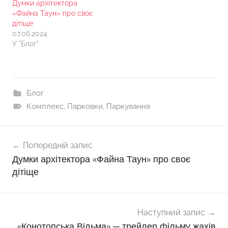
Думки архітектора
«Файна Таун» про своє
дітіще
07.06.2024
У "Блог"
Блог
Комплекс
,
Парковки
,
Паркування
Навігація
Попередній запис
записів
Думки архітектора «Файна Таун» про своє
дітіще
Наступний запис
«Конотопська Відьма» ─ трейлер фільму жахів