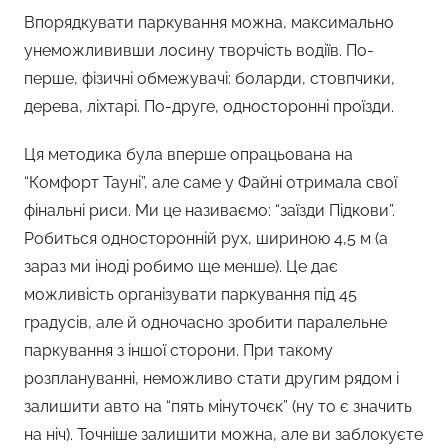
Впорядкувати паркування можна, максимально
унеможлививши лосину творчість водіїв. По-
перше, фізичні обмежувачі: боларди, стовпчики,
дерева, ліхтарі. По-друге, односторонні проїзди.
Ця методика була вперше опрацьована на
“Комфорт Тауні”, але саме у Файні отримала свої
фінальні риси. Ми це називаємо: “заїзди Підкови”.
Робиться односторонній рух, шириною 4,5 м (а
зараз ми іноді робимо ще менше). Це дає
можливість організувати паркування під 45
градусів, але й одночасно зробити паралельне
паркування з іншої сторони. При такому
розплануванні, неможливо стати другим рядом і
залишити авто на “пять мінуточєк” (ну то є значить
на ніч). Точніше залишити можна, але ви заблокуєте