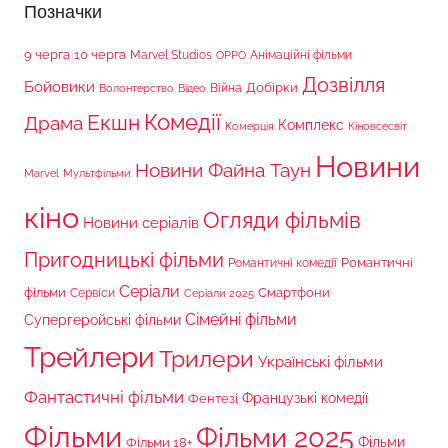
Позначки
9 черга
10 черга
Marvel Studios
Анімаційні фільми
OPPO
Дозвілля
Бойовики
Війна
Добірки
Волонтерство
Відео
Комедії
Екшн
Драма
Комплекс
Комерція
Кіновсесвіт
Новини
Новини Файна Таун
Marvel
Мультфільми
кіно
Огляди фільмів
Новини серіалів
Пригодницькі фільми
Романтичні
Романтичні комедії
Серіали
фільми
Сервіси
Смартфони
Серіали 2025
Сімейні фільми
Супергеройські фільми
Трейлери
Трилери
Українські фільми
Фантастичні фільми
Французькі комедії
Фентезі
Фільми
Фільми 2025
Фільми 18+
Фільми