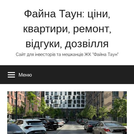
Перейти
Файна Таун: ціни,
до
вмісту
квартири, ремонт,
відгуки, дозвілля
Сайт для інвесторів та мешканців ЖК "Файна Таун"
Меню