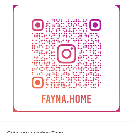
Спільнота Файна Таун