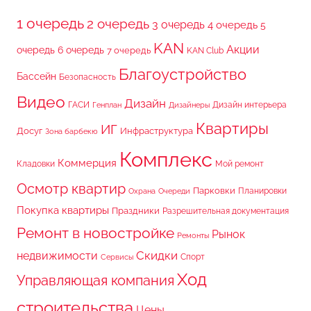
1 очередь
2 очередь
3 очередь
4 очередь
5
KAN
Акции
очередь
6 очередь
7 очередь
KAN Club
Благоустройство
Бассейн
Безопасность
Видео
Дизайн
ГАСИ
Дизайн интерьера
Генплан
Дизайнеры
Квартиры
ИГ
Досуг
Инфраструктура
Зона барбекю
Комплекс
Коммерция
Кладовки
Мой ремонт
Осмотр квартир
Парковки
Планировки
Охрана
Очереди
Покупка квартиры
Праздники
Разрешительная документация
Ремонт в новостройке
Рынок
Ремонты
Скидки
недвижимости
Спорт
Сервисы
Ход
Управляющая компания
строительства
Цены