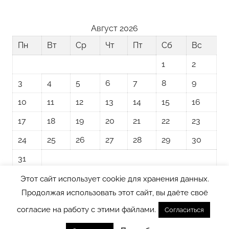
Август 2026
Пн
Вт
Ср
Чт
Пт
Сб
Вс
1
2
3
4
5
6
7
8
9
10
11
12
13
14
15
16
17
18
19
20
21
22
23
24
25
26
27
28
29
30
31
Этот сайт использует cookie для хранения данных.
« Ноя
Продолжая использовать этот сайт, вы даёте своё
согласие на работу с этими файлами.
Согласиться
Тема WordPress: Donovan от ThemeZee.