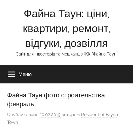
Перейти
Файна Таун: ціни,
к
содержимому
квартири, ремонт,
відгуки, дозвілля
Сайт для інвесторів та мешканців ЖК "Файна Таун"
Меню
Файна Таун фото строительства
февраль
Опубликовано
10.02.2019
автором
Resident of Fayna
Town