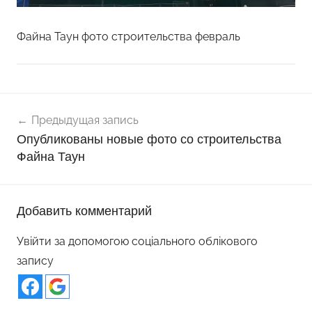
Файна Таун фото строительства февраль
Навигация
Предыдущая запись
по
Опубликованы новые фото со строительства
записям
Файна Таун
Добавить комментарий
Увійти за допомогою соціального облікового
запису