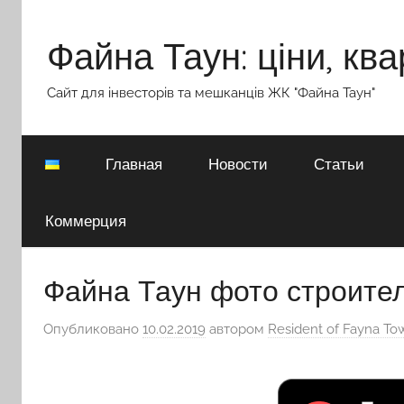
Перейти
к
Файна Таун: ціни, ква
содержимому
Сайт для інвесторів та мешканців ЖК "Файна Таун"
Главная
Новости
Статьи
Коммерция
Файна Таун фото строите
Опубликовано
10.02.2019
автором
Resident of Fayna To