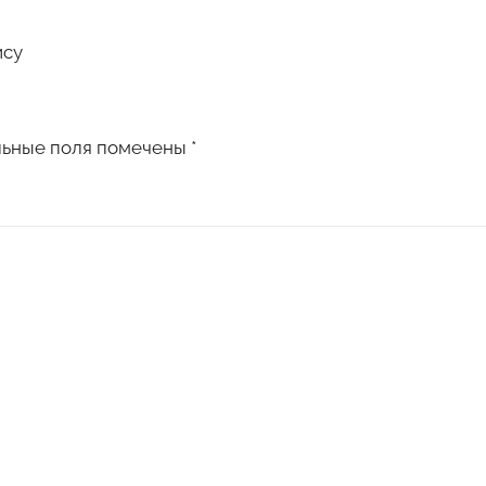
ису
льные поля помечены
*