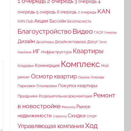
1 очередь
2 очередь
3 очередь
4
KAN
очередь
5 очередь
6 очередь
7 очередь
Акции
Бассейн
KAN Club
Безопасность
Видео
Благоустройство
ГАСИ
Генплан
Дизайн
Досуг
Дизайн интерьера
Дизайнеры
Зона
Квартиры
ИГ
Инфраструктура
барбекю
Комплекс
Коммерция
Кладовки
Мой
Осмотр квартир
ремонт
Охрана
Очереди
Покупка квартиры
Парковки
Планировки
Ремонт
Праздники
Разрешительная документация
в новостройке
Рынок
Ремонты
Скидки
недвижимости
Спорт
Сервисы
Ход
Управляющая компания