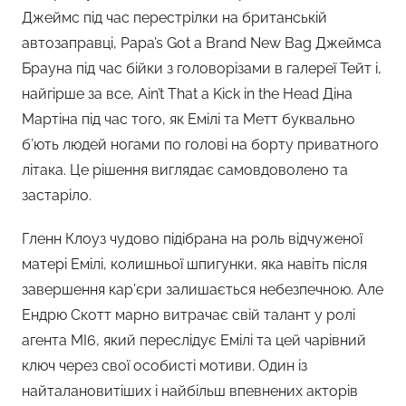
Джеймс під час перестрілки на британській
автозаправці, Papa’s Got a Brand New Bag Джеймса
Брауна під час бійки з головорізами в галереї Тейт і,
найгірше за все, Ain’t That a Kick in the Head Діна
Мартіна під час того, як Емілі та Метт буквально
б’ють людей ногами по голові на борту приватного
літака. Це рішення виглядає самовдоволено та
застаріло.
Гленн Клоуз чудово підібрана на роль відчуженої
матері Емілі, колишньої шпигунки, яка навіть після
завершення кар’єри залишається небезпечною. Але
Ендрю Скотт марно витрачає свій талант у ролі
агента MI6, який переслідує Емілі та цей чарівний
ключ через свої особисті мотиви. Один із
найталановитіших і найбільш впевнених акторів