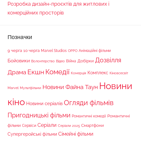
Розробка дизайн-проєктів для житлових і
комерційних просторів
Позначки
9 черга
10 черга
Marvel Studios
Анімаційні фільми
OPPO
Дозвілля
Бойовики
Війна
Добірки
Волонтерство
Відео
Комедії
Екшн
Драма
Комплекс
Комерція
Кіновсесвіт
Новини
Новини Файна Таун
Marvel
Мультфільми
кіно
Огляди фільмів
Новини серіалів
Пригодницькі фільми
Романтичні
Романтичні комедії
Серіали
фільми
Сервіси
Смартфони
Серіали 2025
Сімейні фільми
Супергеройські фільми