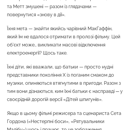
та Метт змушені — разом із глядачами —
повернутися «знову в дії».
Їхня мета — знайти якийсь чарівний МакГаффін,
який їм не вдалося отримати в пролозі фільму. Цей
об’єкт може… викликати масові відключення
електроенергії? Щось таке.
Їхні діти, які вважали, що батьки — просто нудні
представники покоління X із поганим смаком до
музики, опиняються втягнутими в пригоди. Разом з
тим вони дізнаються, ким їхні батьки є насправді ─ у
своєрідній дорогій версії «Дітей шпигунів».
Якщо в цьому фільмі режисера та сценариста Сета
Гордона («Нестерпні боси», «Рятувальники
Малібу») щось і працює, то це зображення