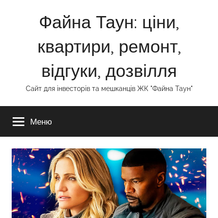
Перейти
Файна Таун: ціни,
до
вмісту
квартири, ремонт,
відгуки, дозвілля
Сайт для інвесторів та мешканців ЖК "Файна Таун"
Меню