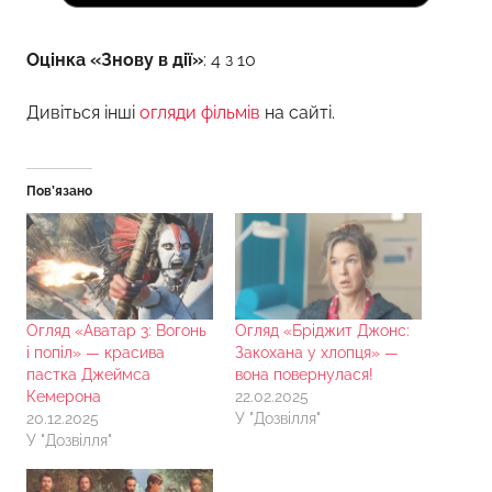
Оцінка «Знову в дії»
: 4 з 10
Дивіться інші
огляди фільмів
на сайті.
Пов’язано
Огляд «Аватар 3: Вогонь
Огляд «Бріджит Джонс:
і попіл» — красива
Закохана у хлопця» —
пастка Джеймса
вона повернулася!
Кемерона
22.02.2025
20.12.2025
У "Дозвілля"
У "Дозвілля"