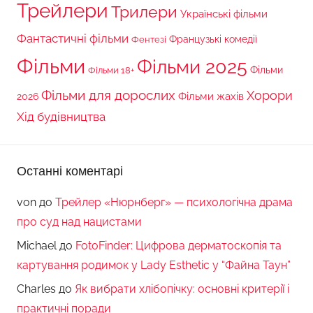
Трейлери
Трилери
Українські фільми
Фантастичні фільми
Французькі комедії
Фентезі
Фільми
Фільми 2025
Фільми 18+
Фільми
Фільми для дорослих
Хорори
Фільми жахів
2026
Хід будівництва
Останні коментарі
von
до
Трейлер «Нюрнберг» — психологічна драма
про суд над нацистами
Michael
до
FotoFinder: Цифрова дерматоскопія та
картування родимок у Lady Esthetic у “Файна Таун”
Charles
до
Як вибрати хлібопічку: основні критерії і
практичні поради