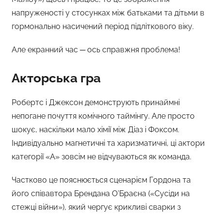
напруженості у стосунках між батьками та дітьми в
гормонально насичений період підліткового віку.
Але екранний час ─ ось справжня проблема!
Акторська гра
Робертс і Джексон демонструють принаймні
непогане почуття комічного таймінгу. Але просто
шокує, наскільки мало хімії між Діаз і Фоксом.
Індивідуально магнетичні та харизматичні, ці актори
категорії «А» зовсім не відчуваються як команда.
Частково це пояснюється сценарієм Гордона та
його співавтора Брендана О’Браєна («Сусіди на
стежці війни»), який чергує крикливі сварки з