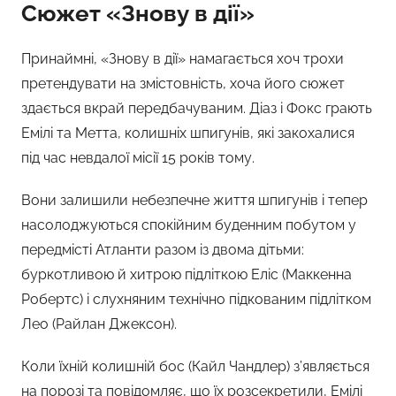
Сюжет «Знову в дії»
Принаймні, «Знову в дії» намагається хоч трохи
претендувати на змістовність, хоча його сюжет
здається вкрай передбачуваним. Діаз і Фокс грають
Емілі та Метта, колишніх шпигунів, які закохалися
під час невдалої місії 15 років тому.
Вони залишили небезпечне життя шпигунів і тепер
насолоджуються спокійним буденним побутом у
передмісті Атланти разом із двома дітьми:
буркотливою й хитрою підліткою Еліс (Маккенна
Робертс) і слухняним технічно підкованим підлітком
Лео (Райлан Джексон).
Коли їхній колишній бос (Кайл Чандлер) з’являється
на порозі та повідомляє, що їх розсекретили, Емілі