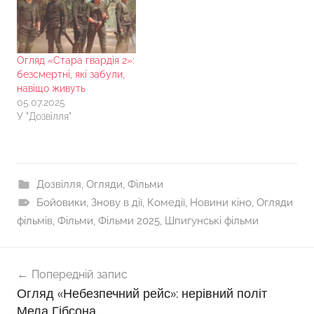
Огляд «Стара гвардія 2»:
безсмертні, які забули,
навіщо живуть
05.07.2025
У "Дозвілля"
Дозвілля
,
Огляди
,
Фільми
Бойовики
,
Знову в дії
,
Комедії
,
Новини кіно
,
Огляди
фільмів
,
Фільми
,
Фільми 2025
,
Шпигунські фільми
Навігація
Попередній запис
записів
Огляд «Небезпечний рейс»: нерівний політ
Мела Гібсона