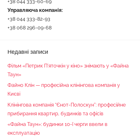
+38 044 333-60-69
Управляюча компанія:
+38 044 333-82-93
+38 068 296-09-68
Недавні записи
Фільм «Петрик П’яточкін у кіно» знімають у «Файна
Таун»
Файно Клін — професійна клінінгова компанія у
Києві
Клінінгова компанія “Єнот-Полоскун”: професійне
прибирання квартир, будинків та офісів
«Файна Таун»: будинки 10-ї черги ввели в
експлуатацію