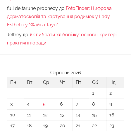
full deltarune prophecy
до
FotoFinder: Цифрова
дерматоскопія та картування родимок у Lady
Esthetic у “Файна Таун”
Jeffrey
до
Як вибрати хлібопічку: основні критерії і
практичні поради
Серпень 2026
Пн
Вт
Ср
Чт
Пт
Сб
Нд
1
2
3
4
5
6
7
8
9
10
11
12
13
14
15
16
17
18
19
20
21
22
23