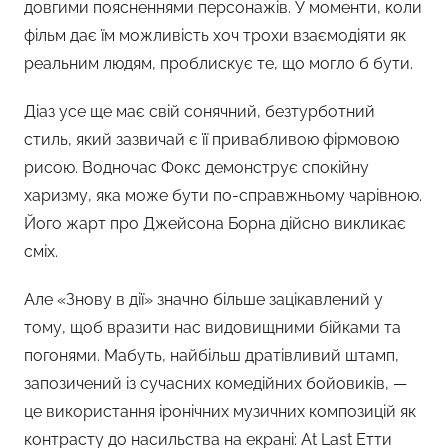
довгими поясненнями персонажів. У моменти, коли
фільм дає їм можливість хоч трохи взаємодіяти як
реальним людям, проблискує те, що могло б бути.
Діаз усе ще має свій сонячний, безтурботний
стиль, який зазвичай є її привабливою фірмовою
рисою. Водночас Фокс демонструє спокійну
харизму, яка може бути по-справжньому чарівною.
Його жарт про Джейсона Борна дійсно викликає
сміх.
Але «Знову в дії» значно більше зацікавлений у
тому, щоб вразити нас видовищними бійками та
погонями. Мабуть, найбільш дратівливий штамп,
запозичений із сучасних комедійних бойовиків, —
це використання іронічних музичних композицій як
контрасту до насильства на екрані: At Last Етти