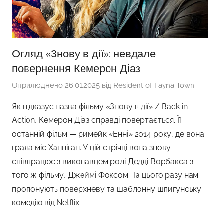
Огляд «Знову в дії»: невдале
повернення Кемерон Діаз
Оприлюднено
26.01.2025
від
Resident of Fayna Town
Як підказує назва фільму «Знову в дії» / Back in
Action, Кемерон Діаз справді повертається. Її
останній фільм — римейк «Енні» 2014 року, де вона
грала міс Ханніган. У цій стрічці вона знову
співпрацює з виконавцем ролі Дедді Ворбакса з
того ж фільму, Джеймі Фоксом. Та цього разу нам
пропонують поверхневу та шаблонну шпигунську
комедію від Netflix.