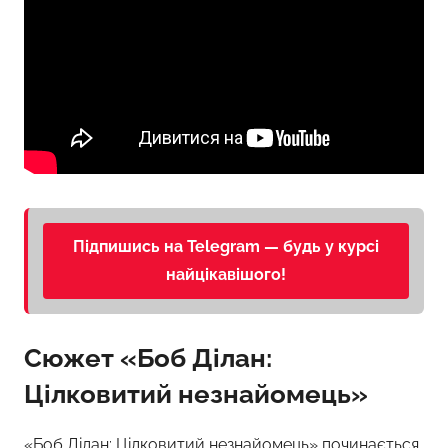
Підпишись на Telegram — будь у курсі
найцікавішого!
Сюжет «Боб Ділан:
Цілковитий незнайомець»
«Боб Ділан: Цілковитий незнайомець» починається