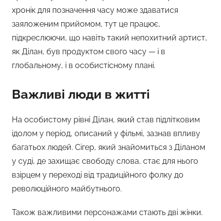
хронік для позначення часу може здаватися
заяложеним прийомом, тут це працює,
підкреслюючи, що навіть такий непохитний артист,
як Ділан, був продуктом свого часу — і в
глобальному, і в особистісному плані.
Важливі люди в житті
На особистому рівні Ділан, який став підлітковим
ідолом у період, описаний у фільмі, зазнав впливу
багатьох людей. Сігер, який знайомиться з Діланом
у суді, де захищає свободу слова, стає для нього
взірцем у переході від традиційного фолку до
революційного майбутнього.
Також важливими персонажами стають дві жінки.