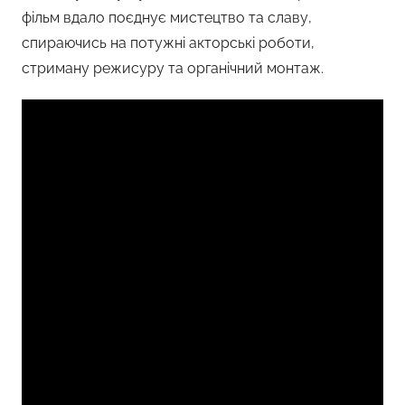
фільм вдало поєднує мистецтво та славу,
спираючись на потужні акторські роботи,
стриману режисуру та органічний монтаж.