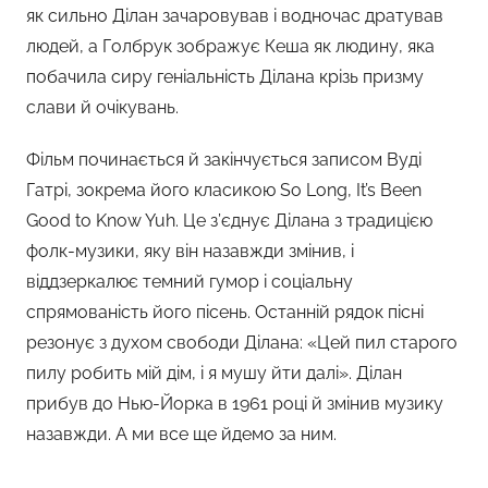
як сильно Ділан зачаровував і водночас дратував
людей, а Голбрук зображує Кеша як людину, яка
побачила сиру геніальність Ділана крізь призму
слави й очікувань.
Фільм починається й закінчується записом Вуді
Гатрі, зокрема його класикою So Long, It’s Been
Good to Know Yuh. Це з’єднує Ділана з традицією
фолк-музики, яку він назавжди змінив, і
віддзеркалює темний гумор і соціальну
спрямованість його пісень. Останній рядок пісні
резонує з духом свободи Ділана: «Цей пил старого
пилу робить мій дім, і я мушу йти далі». Ділан
прибув до Нью-Йорка в 1961 році й змінив музику
назавжди. А ми все ще йдемо за ним.