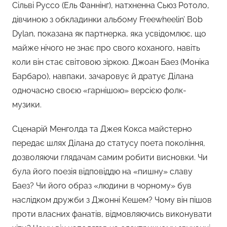
Сільві Руссо (Ель Фаннінг), натхненна Сьюз Ротоло,
дівчиною з обкладинки альбому Freewheelin’ Bob
Dylan, показана як партнерка, яка усвідомлює, що
майже нічого не знає про свого коханого, навіть
коли він стає світовою зіркою. Джоан Баез (Моніка
Барбаро), навпаки, зачаровує й дратує Ділана
одночасно своєю «гарнішою» версією фолк-
музики.
Сценарій Менголда та Джея Кокса майстерно
передає шлях Ділана до статусу поета покоління,
дозволяючи глядачам самим робити висновки. Чи
була його поезія відповіддю на «пишну» славу
Баез? Чи його образ «людини в чорному» був
наслідком дружби з Джонні Кешем? Чому він пішов
проти власних фанатів, відмовляючись виконувати