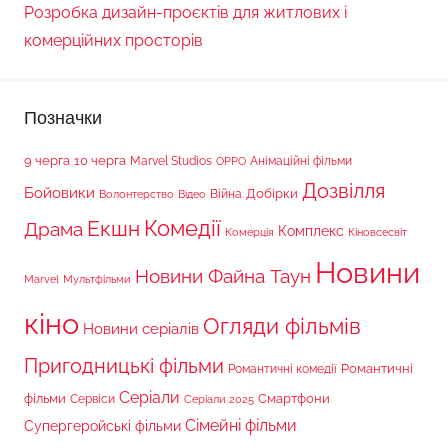
Розробка дизайн-проєктів для житлових і
комерційних просторів
Позначки
9 черга
10 черга
Marvel Studios
Анімаційні фільми
OPPO
Дозвілля
Бойовики
Війна
Добірки
Волонтерство
Відео
Комедії
Екшн
Драма
Комплекс
Комерція
Кіновсесвіт
Новини
Новини Файна Таун
Marvel
Мультфільми
кіно
Огляди фільмів
Новини серіалів
Пригодницькі фільми
Романтичні
Романтичні комедії
Серіали
фільми
Сервіси
Смартфони
Серіали 2025
Сімейні фільми
Супергеройські фільми