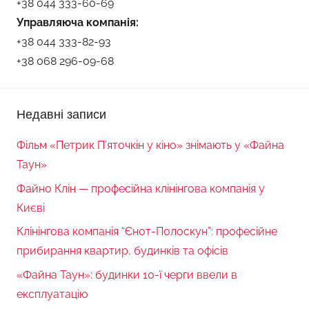
+38 044 333-60-69
Управляюча компанія:
+38 044 333-82-93
+38 068 296-09-68
Недавні записи
Фільм «Петрик П’яточкін у кіно» знімають у «Файна
Таун»
Файно Клін — професійна клінінгова компанія у
Києві
Клінінгова компанія “Єнот-Полоскун”: професійне
прибирання квартир, будинків та офісів
«Файна Таун»: будинки 10-ї черги ввели в
експлуатацію