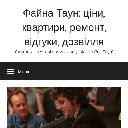
Перейти
Файна Таун: ціни,
до
вмісту
квартири, ремонт,
відгуки, дозвілля
Сайт для інвесторів та мешканців ЖК "Файна Таун"
Меню