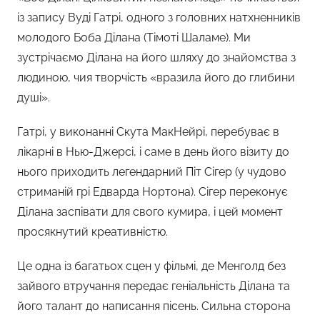
із запису Вуді Гатрі, одного з головних натхненників
молодого Боба Ділана (Тімоті Шаламе). Ми
зустрічаємо Ділана на його шляху до знайомства з
людиною, чия творчість «вразила його до глибини
душі».
Гатрі, у виконанні Скута МакНейрі, перебуває в
лікарні в Нью-Джерсі, і саме в день його візиту до
нього приходить легендарний Піт Сігер (у чудово
стриманій грі Едварда Нортона). Сігер переконує
Ділана заспівати для свого кумира, і цей момент
просякнутий креативністю.
Це одна із багатьох сцен у фільмі, де Менголд без
зайвого втручання передає геніальність Ділана та
його талант до написання пісень. Сильна сторона