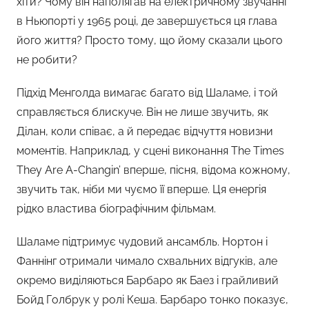
хіти? Чому він наполягав на електричному звучанні
в Ньюпорті у 1965 році, де завершується ця глава
його життя? Просто тому, що йому сказали цього
не робити?
Підхід Менголда вимагає багато від Шаламе, і той
справляється блискуче. Він не лише звучить, як
Ділан, коли співає, а й передає відчуття новизни
моментів. Наприклад, у сцені виконання The Times
They Are A-Changin’ вперше, пісня, відома кожному,
звучить так, ніби ми чуємо її вперше. Ця енергія
рідко властива біографічним фільмам.
Шаламе підтримує чудовий ансамбль. Нортон і
Фаннінг отримали чимало схвальних відгуків, але
окремо виділяються Барбаро як Баез і грайливий
Бойд Голбрук у ролі Кеша. Барбаро тонко показує,