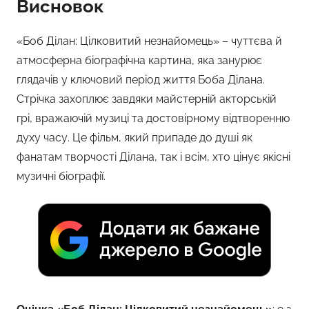
Висновок
«Боб Ділан: Цілковитий незнайомець» – чуттєва й
атмосферна біографічна картина, яка занурює
глядачів у ключовий період життя Боба Ділана.
Стрічка захоплює завдяки майстерній акторській
грі, вражаючій музиці та достовірному відтворенню
духу часу. Це фільм, який припаде до душі як
фанатам творчості Ділана, так і всім, хто цінує якісні
музичні біографії.