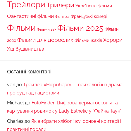
Трейлери
Трилери
Українські фільми
Фантастичні фільми
Французькі комедії
Фентезі
Фільми
Фільми 2025
Фільми 18+
Фільми
Фільми для дорослих
Хорори
Фільми жахів
2026
Хід будівництва
Останні коментарі
von
до
Трейлер «Нюрнберг» — психологічна драма
про суд над нацистами
Michael
до
FotoFinder: Цифрова дерматоскопія та
картування родимок у Lady Esthetic у “Файна Таун”
Charles
до
Як вибрати хлібопічку: основні критерії і
практичні поради