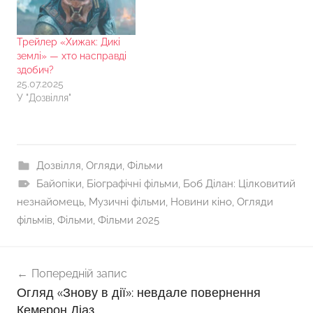
Трейлер «Хижак: Дикі
землі» — хто насправді
здобич?
25.07.2025
У "Дозвілля"
Дозвілля
,
Огляди
,
Фільми
Байопіки
,
Біографічні фільми
,
Боб Ділан: Цілковитий
незнайомець
,
Музичні фільми
,
Новини кіно
,
Огляди
фільмів
,
Фільми
,
Фільми 2025
Навігація
Попередній запис
записів
Огляд «Знову в дії»: невдале повернення
Кемерон Діаз