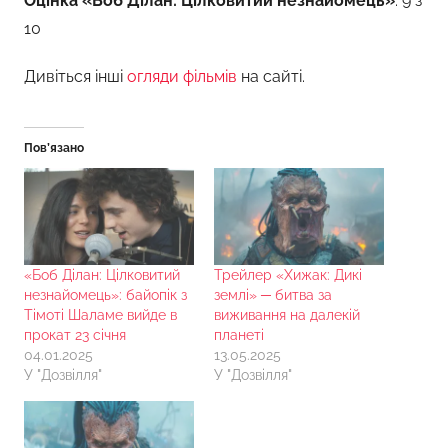
Оцінка «Боб Ділан: Цілковитий незнайомець»
: 9 з
10
Дивіться інші
огляди фільмів
на сайті.
Пов’язано
«Боб Ділан: Цілковитий
Трейлер «Хижак: Дикі
незнайомець»: байопік з
землі» ─ битва за
Тімоті Шаламе вийде в
виживання на далекій
прокат 23 січня
планеті
04.01.2025
13.05.2025
У "Дозвілля"
У "Дозвілля"