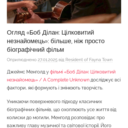
Огляд «Боб Ділан: Цілковитий
незнайомець»: більше, ніж просто
біографічний фільм
Оприлюднено
27.01.2025
від
Resident of Fayna Town
Джеймс Менголд у
фільмі «Боб Ділан: Цілковитий
незнайомець» / A Complete Unknown
досліджує всі
фактори, які формують і змінюють творчість.
Уникаючи поверхневого підходу класичних
біографічних фільмів, що охоплюють усе життя від
колиски до могили, Менголд розповідає про
важливу главу музичної та світової історії. Його