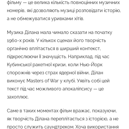
фільму — це велика кількість повноцінних музичних
номерів, які дозволяють музиці розповідати історію,
а не обмежуватися уривками хітів.
Музика Ділана мала чимало сказати на початку
1960-х років. У кількох сценах його творчість
органічно вплітається в ширший контекст,
підкреслюючи її значущість. Наприклад, під час
Кубинської ракетної кризи, коли Нью-Йорк
спорожнів через страх ядерної війни, Ділан
виконує Masters of War у клубі. Уявіть собі цей
текст під час можливого апокаліпсису — це
захоплює.
Саме в таких моментах фільм вражає, показуючи,
як творчість Ділана переплітається з історією, а не
просто служить саундтреком. Хоча використання