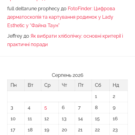
full deltarune prophecy
до
FotoFinder: Цифрова
дерматоскопія та картування родимок у Lady
Esthetic у “Файна Таун”
Jeffrey
до
Як вибрати хлібопічку: основні критерії і
практичні поради
Серпень 2026
Пн
Вт
Ср
Чт
Пт
Сб
Нд
1
2
3
4
5
6
7
8
9
10
11
12
13
14
15
16
17
18
19
20
21
22
23