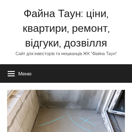
Перейти
Файна Таун: ціни,
к
содержимому
квартири, ремонт,
відгуки, дозвілля
Сайт для інвесторів та мешканців ЖК "Файна Таун"
Меню