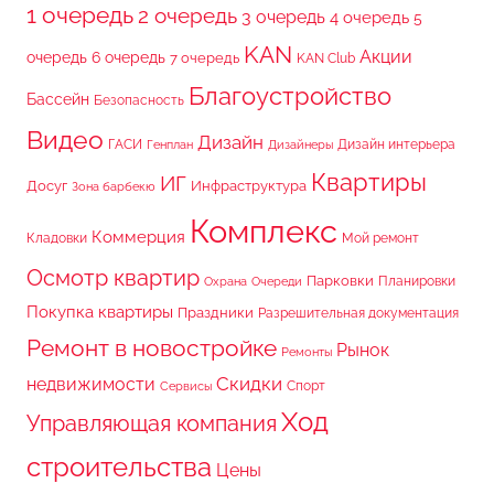
1 очередь
2 очередь
3 очередь
4 очередь
5
KAN
Акции
очередь
6 очередь
7 очередь
KAN Club
Благоустройство
Бассейн
Безопасность
Видео
Дизайн
ГАСИ
Дизайн интерьера
Генплан
Дизайнеры
Квартиры
ИГ
Досуг
Инфраструктура
Зона барбекю
Комплекс
Коммерция
Кладовки
Мой ремонт
Осмотр квартир
Парковки
Планировки
Охрана
Очереди
Покупка квартиры
Праздники
Разрешительная документация
Ремонт в новостройке
Рынок
Ремонты
Скидки
недвижимости
Спорт
Сервисы
Ход
Управляющая компания
строительства
Цены