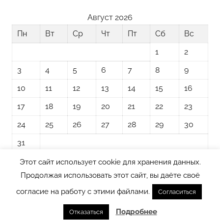
Август 2026
Пн
Вт
Ср
Чт
Пт
Сб
Вс
1
2
3
4
5
6
7
8
9
10
11
12
13
14
15
16
17
18
19
20
21
22
23
24
25
26
27
28
29
30
31
Этот сайт использует cookie для хранения данных.
« Ноя
Продолжая использовать этот сайт, вы даёте своё
согласие на работу с этими файлами.
Согласиться
Тема WordPress: Donovan от ThemeZee.
Подробнее
Отказаться