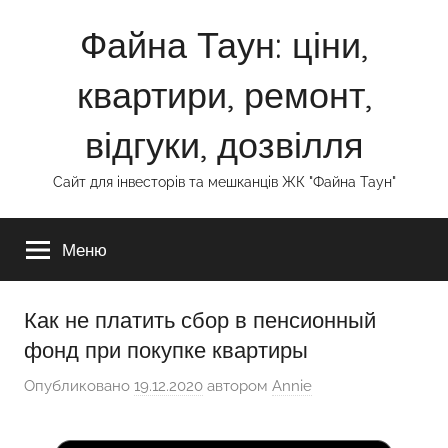
Перейти
Файна Таун: ціни,
к
содержимому
квартири, ремонт,
відгуки, дозвілля
Сайт для інвесторів та мешканців ЖК "Файна Таун"
Меню
Как не платить сбор в пенсионный
фонд при покупке квартиры
Опубликовано
19.12.2020
автором
Annie