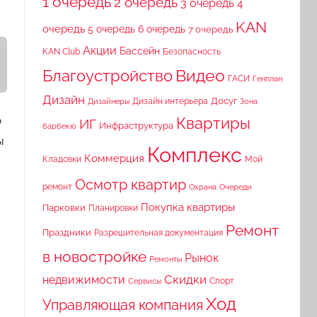
1 очередь
2 очередь
3 очередь
4
KAN
очередь
5 очередь
6 очередь
7 очередь
Акции
Бассейн
KAN Club
Безопасность
Видео
Благоустройство
ГАСИ
Генплан
Дизайн
Досуг
Дизайн интерьера
Дизайнеры
Зона
о
Квартиры
ИГ
Инфраструктура
барбекю
ы
Комплекс
Коммерция
Кладовки
Мой
Осмотр квартир
ремонт
Охрана
Очереди
Покупка квартиры
Парковки
Планировки
Ремонт
Праздники
Разрешительная документация
в новостройке
Рынок
Ремонты
Скидки
недвижимости
Спорт
Сервисы
Ход
Управляющая компания