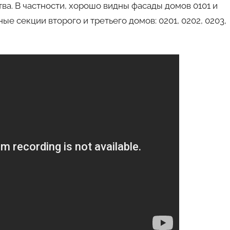
ва. В частности, хорошо видны фасады домов 0101 и
е секции второго и третьего домов: 0201, 0202, 0203,