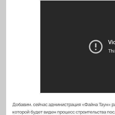
Добавим, сейчас администрация «Файна Таун» р
которой будет виден процесс строительства пос