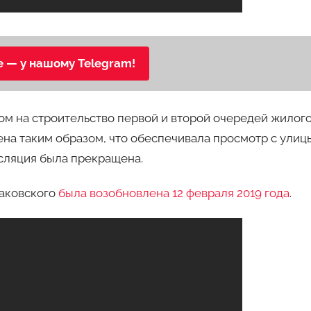
е — у нашому Telegram!
ом на строительство первой и второй очередей жилог
ена таким образом, что обеспечивала просмотр с улиц
сляция была прекращена.
аковского
была возобновлена 12 февраля 2019 года
.