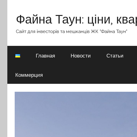
Перейти
к
Файна Таун: ціни, ква
содержимому
Сайт для інвесторів та мешканців ЖК "Файна Таун"
Главная
Новости
Статьи
Коммерция