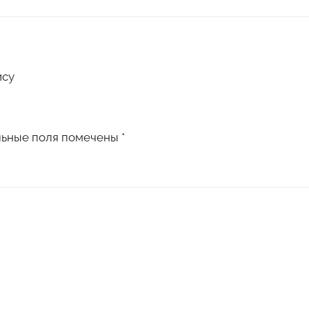
ису
льные поля помечены
*