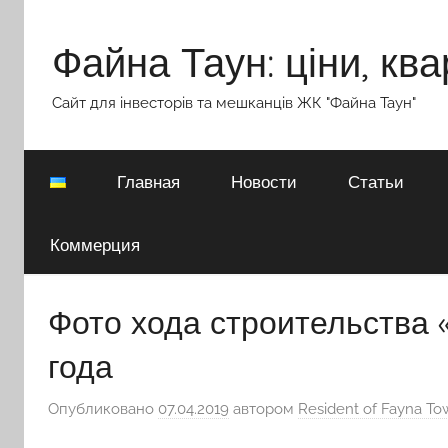
Перейти
к
Файна Таун: ціни, ква
содержимому
Сайт для інвесторів та мешканців ЖК "Файна Таун"
Главная
Новости
Статьи
Коммерция
Фото хода строительства 
года
Опубликовано
07.04.2019
автором
Resident of Fayna To