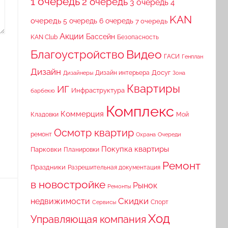
1 очередь
2 очередь
3 очередь
4
KAN
очередь
5 очередь
6 очередь
7 очередь
Акции
Бассейн
KAN Club
Безопасность
Видео
Благоустройство
ГАСИ
Генплан
Дизайн
Досуг
Дизайн интерьера
Дизайнеры
Зона
Квартиры
ИГ
Инфраструктура
барбекю
Комплекс
Коммерция
Кладовки
Мой
Осмотр квартир
ремонт
Охрана
Очереди
Покупка квартиры
Парковки
Планировки
Ремонт
Праздники
Разрешительная документация
в новостройке
Рынок
Ремонты
Скидки
недвижимости
Спорт
Сервисы
Ход
Управляющая компания