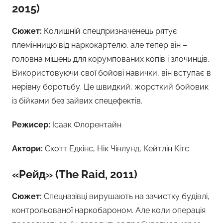
2015)
Сюжет:
Колишній спецпризначенець рятує
племінницю від наркокартелю, але тепер він –
головна мішень для корумпованих копів і злочинців.
Використовуючи свої бойові навички, він вступає в
нерівну боротьбу. Це швидкий, жорсткий бойовик
із бійками без зайвих спецефектів.
Режисер:
Ісаак Флорентайн
Актори:
Скотт Едкінс, Нік Чінлунд, Кейтлін Кітс
«Рейд» (The Raid, 2011)
Сюжет:
Спецназівці вирушають на зачистку будівлі,
контрольованої наркобароном. Але коли операція