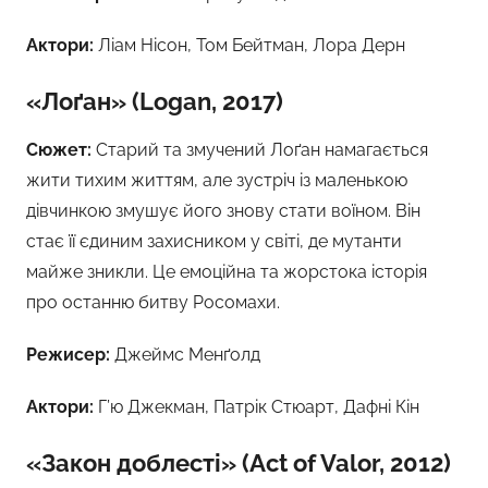
Актори:
Ліам Нісон, Том Бейтман, Лора Дерн
«Лоґан» (Logan, 2017)
Сюжет:
Старий та змучений Лоґан намагається
жити тихим життям, але зустріч із маленькою
дівчинкою змушує його знову стати воїном. Він
стає її єдиним захисником у світі, де мутанти
майже зникли. Це емоційна та жорстока історія
про останню битву Росомахи.
Режисер:
Джеймс Менґолд
Актори:
Г’ю Джекман, Патрік Стюарт, Дафні Кін
«Закон доблесті» (Act of Valor, 2012)