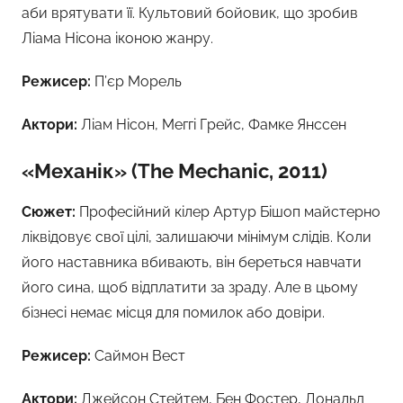
аби врятувати її. Культовий бойовик, що зробив
Ліама Нісона іконою жанру.
Режисер:
П’єр Морель
Актори:
Ліам Нісон, Меггі Грейс, Фамке Янссен
«Механік» (The Mechanic, 2011)
Сюжет:
Професійний кілер Артур Бішоп майстерно
ліквідовує свої цілі, залишаючи мінімум слідів. Коли
його наставника вбивають, він береться навчати
його сина, щоб відплатити за зраду. Але в цьому
бізнесі немає місця для помилок або довіри.
Режисер:
Саймон Вест
Актори:
Джейсон Стейтем, Бен Фостер, Дональд