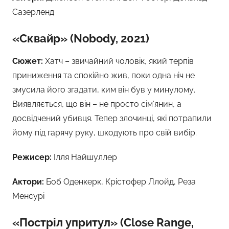
Сазерленд
«Сквайр» (Nobody, 2021)
Сюжет:
Хатч – звичайний чоловік, який терпів
приниження та спокійно жив, поки одна ніч не
змусила його згадати, ким він був у минулому.
Виявляється, що він – не просто сім’янин, а
досвідчений убивця. Тепер злочинці, які потрапили
йому під гарячу руку, шкодують про свій вибір.
Режисер:
Ілля Найшуллер
Актори:
Боб Оденкерк, Крістофер Ллойд, Реза
Менсурі
«Постріл упритул» (Close Range,