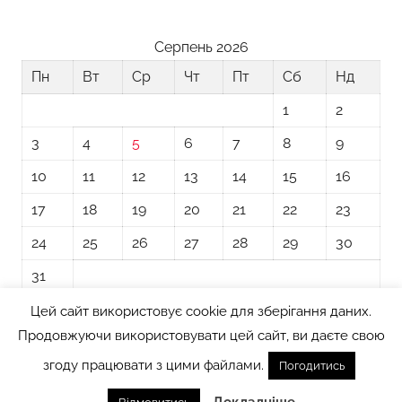
Серпень 2026
Пн
Вт
Ср
Чт
Пт
Сб
Нд
1
2
3
4
5
6
7
8
9
10
11
12
13
14
15
16
17
18
19
20
21
22
23
24
25
26
27
28
29
30
31
Цей сайт використовує cookie для зберігання даних.
« Лип
Продовжуючи використовувати цей сайт, ви даєте свою
згоду працювати з цими файлами.
Погодитись
Тема WordPress: Donovan від ThemeZee.