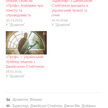
Фільми, схожі на
«Бджоляр» з Джейсоном
«Профі»: бойовики про
Стейтемом виходить в
помсту та
український прокат 11
справедливість
січня
30.03.2025
10.01.2024
У "Дозвілля"
У "Дозвілля"
«Профі» ─ український
трейлер екшена з
Джейсоном Стейтемом
28.01.2025
У "Дозвілля"
Дозвілля
,
Фільми
Бджоляр
,
Джейсон Стейтем
,
Джон Вік
,
Добірки
,