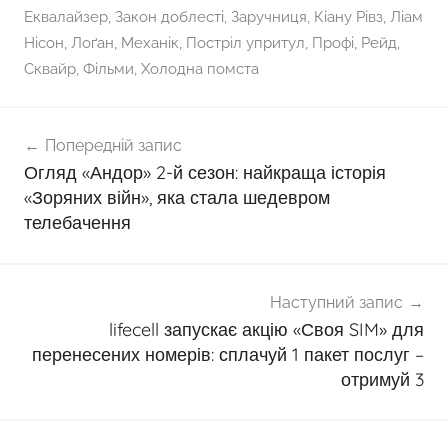
Еквалайзер
,
Закон доблесті
,
Заручниця
,
Кіану Рівз
,
Ліам
Нісон
,
Лоґан
,
Механік
,
Постріл упритул
,
Профі
,
Рейд
,
Сквайр
,
Фільми
,
Холодна помста
Навігація
Попередній запис
записів
Огляд «Андор» 2-й сезон: найкраща історія
«Зоряних війн», яка стала шедевром
телебачення
Наступний запис
lifecell запускає акцію «Своя SIM» для
перенесених номерів: сплачуй 1 пакет послуг –
отримуй 3