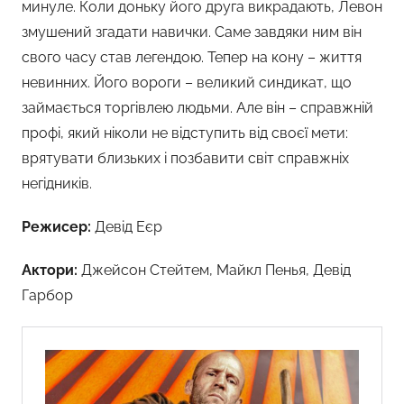
минуле. Коли доньку його друга викрадають, Левон
змушений згадати навички. Саме завдяки ним він
свого часу став легендою. Тепер на кону – життя
невинних. Його вороги – великий синдикат, що
займається торгівлею людьми. Але він – справжній
профі, який ніколи не відступить від своєї мети:
врятувати близьких і позбавити світ справжніх
негідників.
Режисер:
Девід Еєр
Актори:
Джейсон Стейтем, Майкл Пенья, Девід
Гарбор