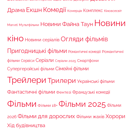
Комедії
Екшн
Драма
Комплекс
Комерція
Кіновсесвіт
Новини
Новини Файна Таун
Marvel
Мультфільми
кіно
Огляди фільмів
Новини серіалів
Пригодницькі фільми
Романтичні
Романтичні комедії
Серіали
фільми
Сервіси
Смартфони
Серіали 2025
Сімейні фільми
Супергеройські фільми
Трейлери
Трилери
Українські фільми
Фантастичні фільми
Французькі комедії
Фентезі
Фільми
Фільми 2025
Фільми 18+
Фільми
Фільми для дорослих
Хорори
Фільми жахів
2026
Хід будівництва