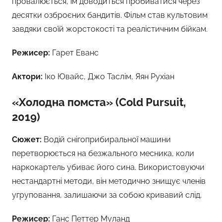
провалюється, їм доводиться пробиватися через
десятки озброєних бандитів. Фільм став культовим
завдяки своїй жорстокості та реалістичним бійкам.
Режисер:
Гарет Еванс
Актори:
Іко Ювайс, Джо Таслім, Яян Рухіан
«Холодна помста» (Cold Pursuit,
2019)
Сюжет:
Водій снігоприбиральної машини
перетворюється на безжального месника, коли
наркокартель убиває його сина. Використовуючи
нестандартні методи, він методично знищує членів
угруповання, залишаючи за собою кривавий слід.
Режисер:
Ганс Петтер Муланд