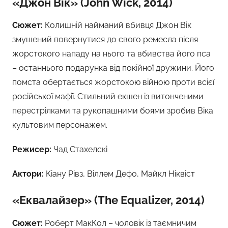
«Джон Вік» (John Wick, 2014)
Сюжет:
Колишній найманий вбивця Джон Вік
змушений повернутися до свого ремесла після
жорстокого нападу на нього та вбивства його пса
– останнього подарунка від покійної дружини. Його
помста обертається жорстокою війною проти всієї
російської мафії. Стильний екшен із витонченими
перестрілками та рукопашними боями зробив Віка
культовим персонажем.
Режисер:
Чад Стахелскі
Актори:
Кіану Рівз, Віллем Дефо, Майкл Ніквіст
«Еквалайзер» (The Equalizer, 2014)
Сюжет:
Роберт МакКол – чоловік із таємничим