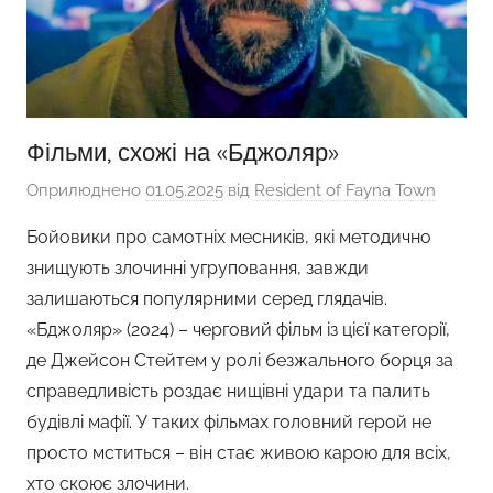
Фільми, схожі на «Бджоляр»
Оприлюднено
01.05.2025
від
Resident of Fayna Town
Бойовики про самотніх месників, які методично
знищують злочинні угруповання, завжди
залишаються популярними серед глядачів.
«Бджоляр» (2024) – черговий фільм із цієї категорії,
де Джейсон Стейтем у ролі безжального борця за
справедливість роздає нищівні удари та палить
будівлі мафії. У таких фільмах головний герой не
просто мститься – він стає живою карою для всіх,
хто скоює злочини.