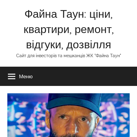
Перейти
Файна Таун: ціни,
до
вмісту
квартири, ремонт,
відгуки, дозвілля
Сайт для інвесторів та мешканців ЖК "Файна Таун"
Меню