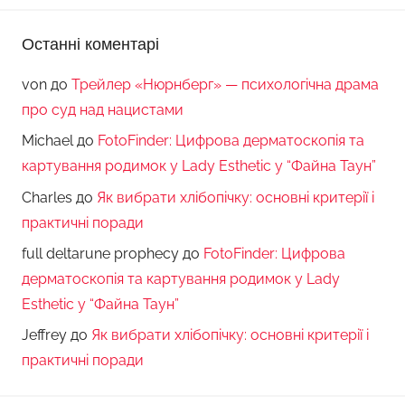
Останні коментарі
von
до
Трейлер «Нюрнберг» — психологічна драма
про суд над нацистами
Michael
до
FotoFinder: Цифрова дерматоскопія та
картування родимок у Lady Esthetic у “Файна Таун”
Charles
до
Як вибрати хлібопічку: основні критерії і
практичні поради
full deltarune prophecy
до
FotoFinder: Цифрова
дерматоскопія та картування родимок у Lady
Esthetic у “Файна Таун”
Jeffrey
до
Як вибрати хлібопічку: основні критерії і
практичні поради