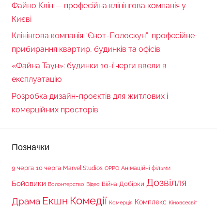
Файно Клін — професійна клінінгова компанія у
Києві
Клінінгова компанія “Єнот-Полоскун”: професійне
прибирання квартир, будинків та офісів
«Файна Таун»: будинки 10-ї черги ввели в
експлуатацію
Розробка дизайн-проєктів для житлових і
комерційних просторів
Позначки
9 черга
10 черга
Marvel Studios
Анімаційні фільми
OPPO
Дозвілля
Бойовики
Війна
Добірки
Волонтерство
Відео
Комедії
Екшн
Драма
Комплекс
Комерція
Кіновсесвіт