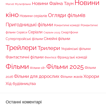
Новини
Новини Файна Таун
Marvel
Мультфільми
кіно
Огляди фільмів
Новини серіалів
Пригодницькі фільми
Романтичні
Романтичні комедії
Серіали
фільми
Сервіси
Смартфони
Серіали 2025
Сімейні фільми
Супергеройські фільми
Трейлери
Трилери
Українські фільми
Фантастичні фільми
Французькі комедії
Фентезі
Фільми
Фільми 2025
Фільми 18+
Фільми
Фільми для дорослих
Хорори
Фільми жахів
2026
Хід будівництва
Останні коментарі