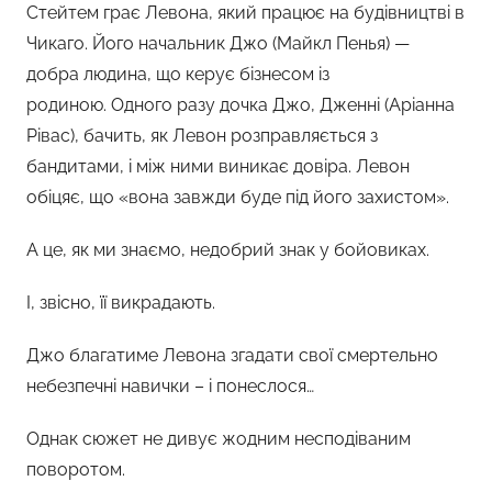
Стейтем грає Левона, який працює на будівництві в
Чикаго. Його начальник Джо (Майкл Пенья) —
добра людина, що керує бізнесом із
родиною. Одного разу дочка Джо, Дженні (Аріанна
Рівас), бачить, як Левон розправляється з
бандитами, і між ними виникає довіра. Левон
обіцяє, що «вона завжди буде під його захистом».
А це, як ми знаємо, недобрий знак у бойовиках.
І, звісно, її викрадають.
Джо благатиме Левона згадати свої смертельно
небезпечні навички – і понеслося…
Однак сюжет не дивує жодним несподіваним
поворотом.