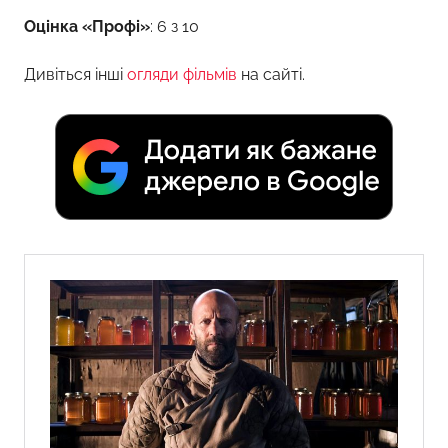
Оцінка «Профі»
: 6 з 10
Дивіться інші
огляди фільмів
на сайті.