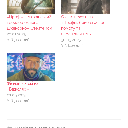
«Профі» ─ український
Фільми, схожі на
трейлер екшена з
«Профі»: бойовики про
Джейсоном Стейтемом
помсту та
28.01.2025
справедливість
У "Дозвілля"
30.03.2025
У "Дозвілля"
Фільми, схожі на
«Бджоляр»
01.05.2025
У "Дозвілля"