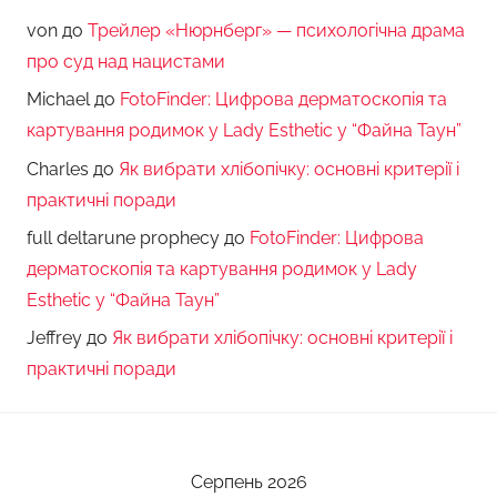
von
до
Трейлер «Нюрнберг» — психологічна драма
про суд над нацистами
Michael
до
FotoFinder: Цифрова дерматоскопія та
картування родимок у Lady Esthetic у “Файна Таун”
Charles
до
Як вибрати хлібопічку: основні критерії і
практичні поради
full deltarune prophecy
до
FotoFinder: Цифрова
дерматоскопія та картування родимок у Lady
Esthetic у “Файна Таун”
Jeffrey
до
Як вибрати хлібопічку: основні критерії і
практичні поради
Серпень 2026