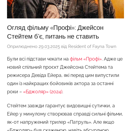
Огляд фільму «Профі»: Джейсон
Стейтем б’є, питань не ставить
Оприлюднено
29.03.2025
від
Resident of Fayna Town
Були всі підстави чекати на
фільм «Профі»
. Адже це
новий спільний проєкт Джейсона Стейтема та
режисера Девіда Ейера, які перед цим випустили
один із найкращих бойовиків актора за останні
роки –
«Бджоляр» (2024)
.
Стейтем завжди гарантує видовищні сутички, а
Ейер у минулому створював справді сильні фільми,
як-от напружений трилер «Патруль». Але якщо
«Бджоляр» був скаженою, навіть абсурдною