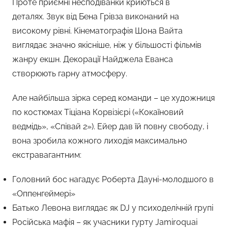
Проте приємні несподіванки криються в
деталях. Звук від Бена Грівза виконаний на
високому рівні. Кінематографія Шона Вайта
виглядає значно якісніше, ніж у більшості фільмів
жанру екшн. Декорації Найджела Еванса
створюють гарну атмосферу.
Але найбільша зірка серед команди – це художниця
по костюмах Тіціана Корвізієрі («Кокаїновий
ведмідь», «Співай 2»). Ейер дав їй повну свободу, і
вона зробила кожного лиходія максимально
екстравагантним:
Головний бос нагадує Роберта Дауні-молодшого в
«Оппенгеймері»
Батько Левона виглядає як DJ у психоделічній групі
Російська мафія – як учасники гурту Jamiroquai