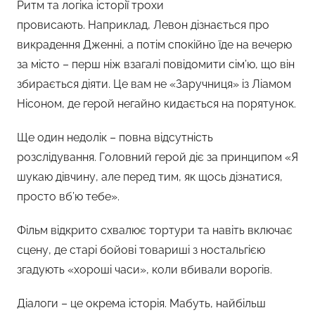
Ритм та логіка історії трохи
провисають. Наприклад, Левон дізнається про
викрадення Дженні, а потім спокійно їде на вечерю
за місто – перш ніж взагалі повідомити сім’ю, що він
збирається діяти. Це вам не «Заручниця» із Ліамом
Нісоном, де герой негайно кидається на порятунок.
Ще один недолік – повна відсутність
розслідування. Головний герой діє за принципом «Я
шукаю дівчину, але перед тим, як щось дізнатися,
просто вб’ю тебе».
Фільм відкрито схвалює тортури та навіть включає
сцену, де старі бойові товариші з ностальгією
згадують «хороші часи», коли вбивали ворогів.
Діалоги – це окрема історія. Мабуть, найбільш