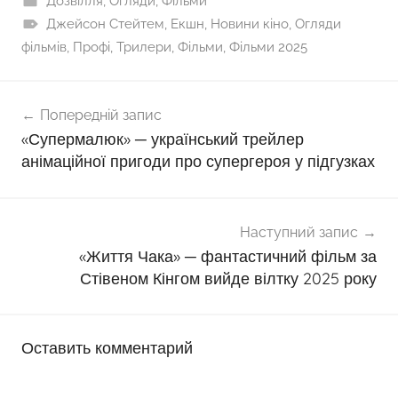
Дозвілля
,
Огляди
,
Фільми
Джейсон Стейтем
,
Екшн
,
Новини кіно
,
Огляди
фільмів
,
Профі
,
Трилери
,
Фільми
,
Фільми 2025
Навігація
Попередній запис
записів
«Супермалюк» ─ український трейлер
анімаційної пригоди про супергероя у підгузках
Наступний запис
«Життя Чака» ─ фантастичний фільм за
Стівеном Кінгом вийде вілтку 2025 року
Оставить комментарий