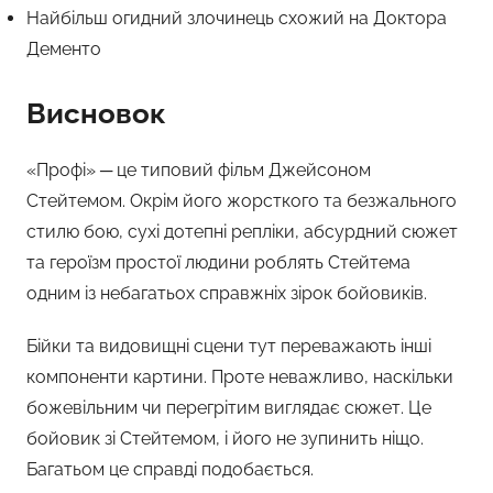
Найбільш огидний злочинець схожий на Доктора
Дементо
Висновок
«Профі» ─ це типовий фільм Джейсоном
Стейтемом. Окрім його жорсткого та безжального
стилю бою, сухі дотепні репліки, абсурдний сюжет
та героїзм простої людини роблять Стейтема
одним із небагатьох справжніх зірок бойовиків.
Бійки та видовищні сцени тут переважають інші
компоненти картини. Проте неважливо, наскільки
божевільним чи перегрітим виглядає сюжет. Це
бойовик зі Стейтемом, і його не зупинить ніщо.
Багатьом це справді подобається.