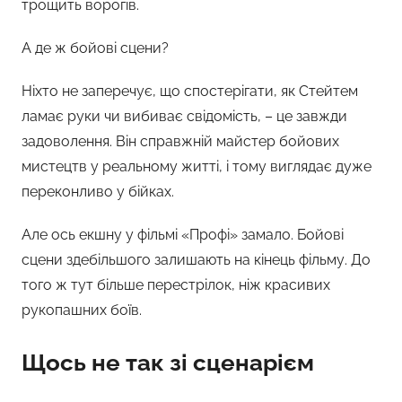
трощить ворогів.
А де ж бойові сцени?
Ніхто не заперечує, що спостерігати, як Стейтем
ламає руки чи вибиває свідомість, – це завжди
задоволення. Він справжній майстер бойових
мистецтв у реальному житті, і тому виглядає дуже
переконливо у бійках.
Але ось екшну у фільмі «Профі» замало. Бойові
сцени здебільшого залишають на кінець фільму. До
того ж тут більше перестрілок, ніж красивих
рукопашних боїв.
Щось не так зі сценарієм