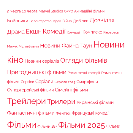
9 черга
10 черга
Marvel Studios
Анімаційні фільми
OPPO
Дозвілля
Бойовики
Війна
Добірки
Волонтерство
Відео
Комедії
Екшн
Драма
Комплекс
Комерція
Кіновсесвіт
Новини
Новини Файна Таун
Marvel
Мультфільми
кіно
Огляди фільмів
Новини серіалів
Пригодницькі фільми
Романтичні
Романтичні комедії
Серіали
фільми
Сервіси
Смартфони
Серіали 2025
Сімейні фільми
Супергеройські фільми
Трейлери
Трилери
Українські фільми
Фантастичні фільми
Французькі комедії
Фентезі
Фільми
Фільми 2025
Фільми 18+
Фільми