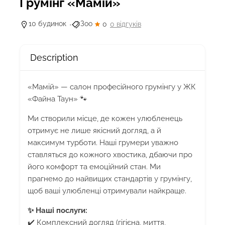
Грумінг «Мамій»
10 будинок
Зоо
0
0 відгуків
Description
«Мамій» — салон професійного грумінгу у ЖК
«Файна Таун» 🐾
Ми створили місце, де кожен улюбленець
отримує не лише якісний догляд, а й
максимум турботи. Наші грумери уважно
ставляться до кожного хвостика, дбаючи про
його комфорт та емоційний стан. Ми
прагнемо до найвищих стандартів у грумінгу,
щоб ваші улюбленці отримували найкраще.
✨ Наші послуги:
✔️ Комплексний догляд (гігієна, миття,