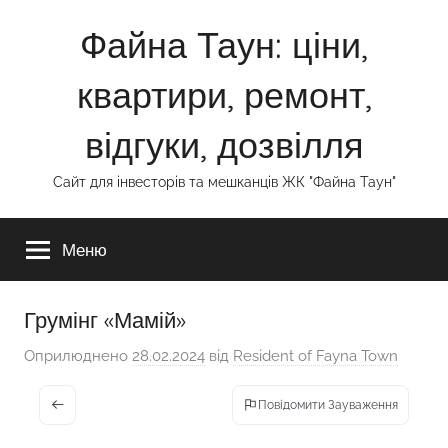
Перейти
Файна Таун: ціни,
до
вмісту
квартири, ремонт,
відгуки, дозвілля
Сайт для інвесторів та мешканців ЖК "Файна Таун"
Меню
Грумінг «Мамій»
Оприлюднено
28.02.2024
від
Resident of Fayna Town
Повідомити Зауваження