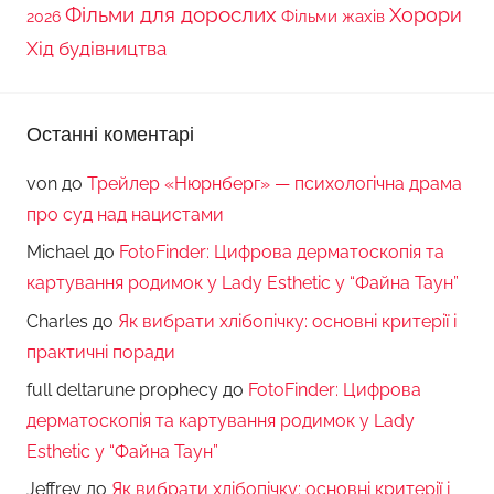
Фільми для дорослих
Хорори
Фільми жахів
2026
Хід будівництва
Останні коментарі
von
до
Трейлер «Нюрнберг» — психологічна драма
про суд над нацистами
Michael
до
FotoFinder: Цифрова дерматоскопія та
картування родимок у Lady Esthetic у “Файна Таун”
Charles
до
Як вибрати хлібопічку: основні критерії і
практичні поради
full deltarune prophecy
до
FotoFinder: Цифрова
дерматоскопія та картування родимок у Lady
Esthetic у “Файна Таун”
Jeffrey
до
Як вибрати хлібопічку: основні критерії і