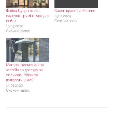
Файна Цуця: готель,
Салон краси La Femme
садочок, грумінг, spa для
03.11.2024
собак
Схожий запис
16.03.2026
Схожий запис
Магазин косметики та
засобів по догляду за
обличчям, тілом та
волоссям LUMÈ
14.01.2026
Схожий запис