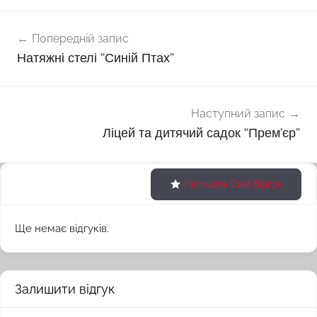
Навігація
Попередній запис
записів
Натяжні стелі “Синій Птах”
Наступний запис
Ліцей та дитячий садок “Прем’єр”
Напишіть Свій Відгук
Ще немає відгуків.
Залишити відгук