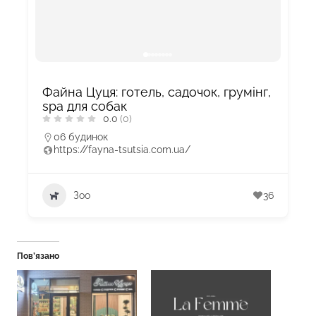
Файна Цуця: готель, садочок, грумінг,
spa для собак
0.0
(0)
06 будинок
https://fayna-tsutsia.com.ua/
Зоо
36
Пов’язано