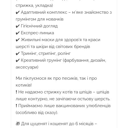
стрижка, укладка)
✔️ Адаптивний комплекс – м’яке знайомство з
грумінгом для новачків
✔️ Гігієнічний догляд
✔️ Експрес-линька
✔️ Живильні маски для здоров'я та краси
шерсті та шкіри від світових брендів
✔️ Тримінг, стрипінг, ролінг
✔️ Креативний грумінг (фарбування, дизайн,
аксесуари)
Ми піклуємося як про песиків, так і про
котиків!
❗️ Не надаємо стрижку котів та шпіців – шпіців
лише контурно, не зачіпаючи остьову шерсть.
❗️ Приймаємо лише вакцинованих улюбленців
(особливо від сказу).
🎁 Для цуценят і кошенят до 6 місяців –