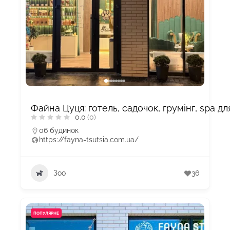
Файна Цуця: готель, садочок, грумінг, spa дл
0.0
(0)
06 будинок
https://fayna-tsutsia.com.ua/
Зоо
36
ПОПУЛЯРНЕ