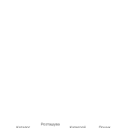
Розташува
Каталог
Категорії
Пошук