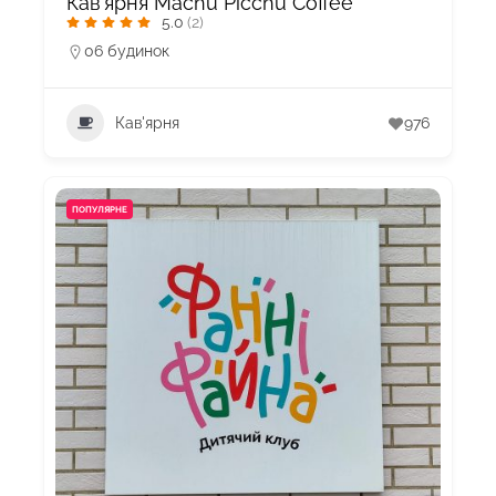
Кав’ярня Machu Picchu Coffee
5.0
(2)
06 будинок
Кав'ярня
976
ПОПУЛЯРНЕ