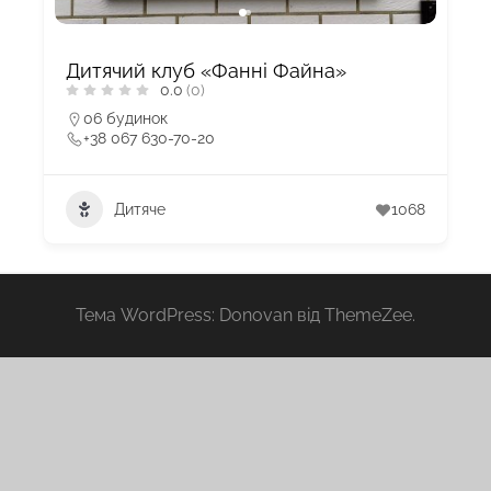
Дитячий клуб «Фанні Файна»
0.0
(0)
06 будинок
+38 067 630-70-20
Дитяче
1068
Тема WordPress: Donovan від ThemeZee.