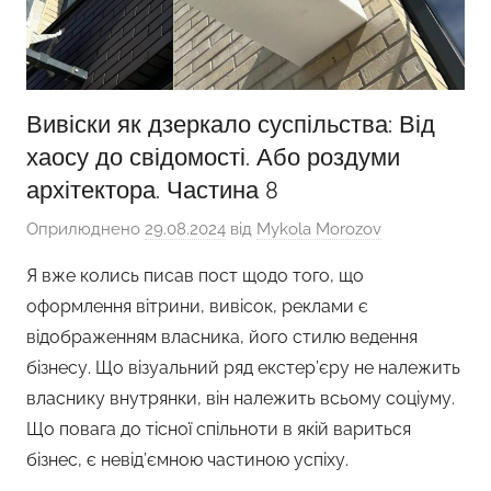
Вивіски як дзеркало суспільства: Від
хаосу до свідомості. Або роздуми
архітектора. Частина 8
Оприлюднено
29.08.2024
від
Mykola Morozov
Я вже колись писав пост щодо того, що
оформлення вітрини, вивісок, реклами є
відображенням власника, його стилю ведення
бізнесу. Що візуальний ряд екстер’єру не належить
власнику внутрянки, він належить всьому соціуму.
Що повага до тісної спільноти в якій вариться
бізнес, є невід’ємною частиною успіху.