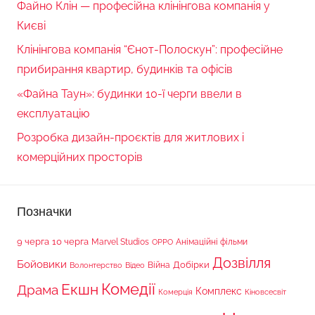
Файно Клін — професійна клінінгова компанія у
Києві
Клінінгова компанія “Єнот-Полоскун”: професійне
прибирання квартир, будинків та офісів
«Файна Таун»: будинки 10-ї черги ввели в
експлуатацію
Розробка дизайн-проєктів для житлових і
комерційних просторів
Позначки
9 черга
10 черга
Marvel Studios
Анімаційні фільми
OPPO
Дозвілля
Бойовики
Війна
Добірки
Волонтерство
Відео
Комедії
Екшн
Драма
Комплекс
Комерція
Кіновсесвіт