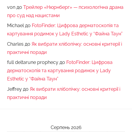
von
до
Трейлер «Нюрнберг» — психологічна драма
про суд над нацистами
Michael
до
FotoFinder: Цифрова дерматоскопія та
картування родимок у Lady Esthetic у “Файна Таун”
Charles
до
Як вибрати хлібопічку: основні критерії і
практичні поради
full deltarune prophecy
до
FotoFinder: Цифрова
дерматоскопія та картування родимок у Lady
Esthetic у “Файна Таун”
Jeffrey
до
Як вибрати хлібопічку: основні критерії і
практичні поради
Серпень 2026