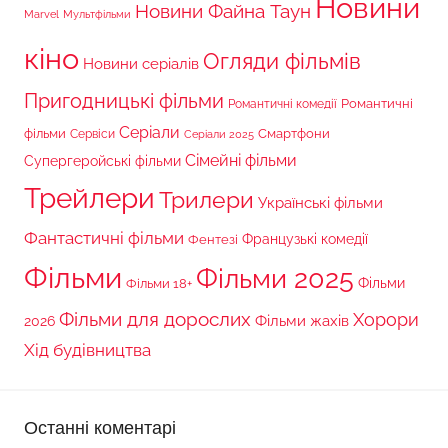
Новини
Новини Файна Таун
Marvel
Мультфільми
кіно
Огляди фільмів
Новини серіалів
Пригодницькі фільми
Романтичні
Романтичні комедії
Серіали
фільми
Сервіси
Смартфони
Серіали 2025
Сімейні фільми
Супергеройські фільми
Трейлери
Трилери
Українські фільми
Фантастичні фільми
Французькі комедії
Фентезі
Фільми
Фільми 2025
Фільми 18+
Фільми
Фільми для дорослих
Хорори
Фільми жахів
2026
Хід будівництва
Останні коментарі