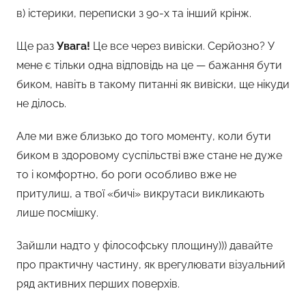
в) істерики, переписки з 90-х та інший крінж.
Ще раз
Увага!
Це все через вивіски. Серйозно? У
мене є тільки одна відповідь на це — бажання бути
биком, навіть в такому питанні як вивіски, ще нікуди
не ділось.
Але ми вже близько до того моменту, коли бути
биком в здоровому суспільстві вже стане не дуже
то і комфортно, бо роги особливо вже не
притулиш, а твої «бичі» викрутаси викликають
лише посмішку.
Зайшли надто у філософську площину))) давайте
про практичну частину, як врегулювати візуальний
ряд активних перших поверхів.