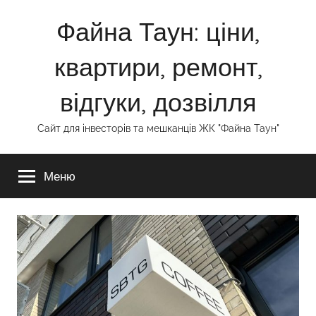
Перейти
Файна Таун: ціни,
до
вмісту
квартири, ремонт,
відгуки, дозвілля
Сайт для інвесторів та мешканців ЖК "Файна Таун"
Меню