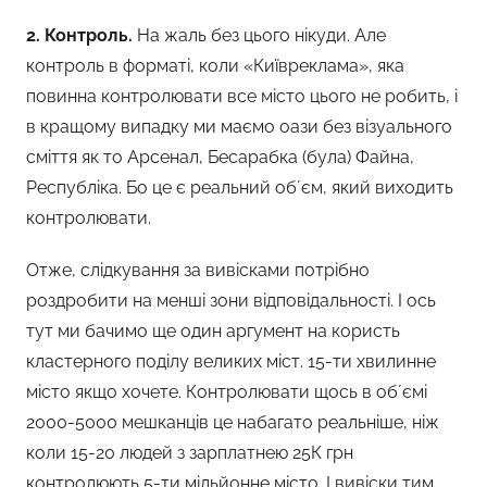
2. Контроль.
На жаль без цього нікуди. Але
контроль в форматі, коли «Київреклама», яка
повинна контролювати все місто цього не робить, і
в кращому випадку ми маємо оази без візуального
сміття як то Арсенал, Бесарабка (була) Файна,
Республіка. Бо це є реальний обʼєм, який виходить
контролювати.
Отже, слідкування за вивісками потрібно
роздробити на менші зони відповідальності. І ось
тут ми бачимо ще один аргумент на користь
кластерного поділу великих міст. 15-ти хвилинне
місто якщо хочете. Контролювати щось в обʼємі
2000-5000 мешканців це набагато реальніше, ніж
коли 15-20 людей з зарплатнею 25К грн
контролюють 5-ти мільйонне місто. І вивіски тим