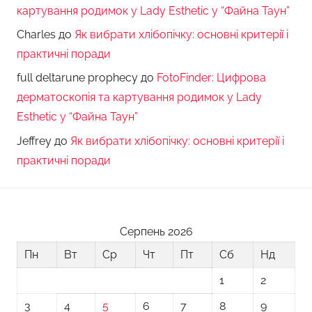
картування родимок у Lady Esthetic у “Файна Таун”
Charles
до
Як вибрати хлібопічку: основні критерії і
практичні поради
full deltarune prophecy
до
FotoFinder: Цифрова
дерматоскопія та картування родимок у Lady
Esthetic у “Файна Таун”
Jeffrey
до
Як вибрати хлібопічку: основні критерії і
практичні поради
Серпень 2026
Пн
Вт
Ср
Чт
Пт
Сб
Нд
1
2
3
4
5
6
7
8
9