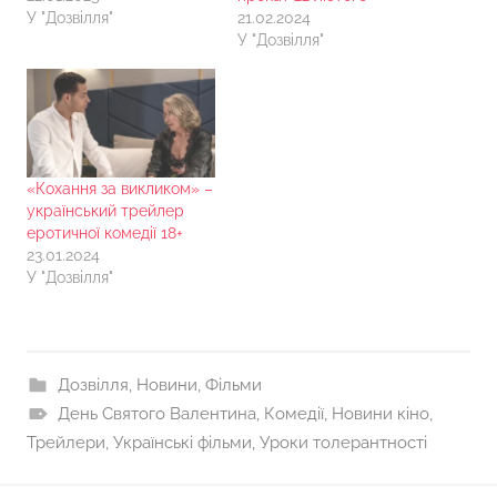
У "Дозвілля"
21.02.2024
У "Дозвілля"
«Кохання за викликом» –
український трейлер
еротичної комедії 18+
23.01.2024
У "Дозвілля"
Дозвілля
,
Новини
,
Фільми
День Святого Валентина
,
Комедії
,
Новини кіно
,
Трейлери
,
Українські фільми
,
Уроки толерантності