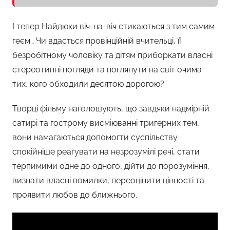
І тепер Найдюки віч-на-віч стикаються з тим самим
геєм… Чи вдасться провінційній вчительці, її
безробітному чоловіку та дітям приборкати власні
стереотипні погляди та поглянути на світ очима
тих, кого обходили десятою дорогою?
Творці фільму наголошують, що завдяки надмірній
сатирі та гострому висміюванні тригерних тем,
вони намагаються допомогти суспільству
спокійніше реагувати на незрозумілі речі, стати
терпимими одне до одного, дійти до порозуміння,
визнати власні помилки, переоцінити цінності та
проявити любов до ближнього.