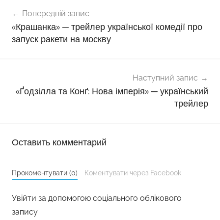
Навігація
Попередній запис
записів
«Крашанка» ─ трейлер української комедії про
запуск ракети на москву
Наступний запис
«Ґодзілла та Конґ: Нова імперія» ─ український
трейлер
Оставить комментарий
Прокоментувати (0)
Коментувати через Facebook
Увійти за допомогою соціального облікового
запису