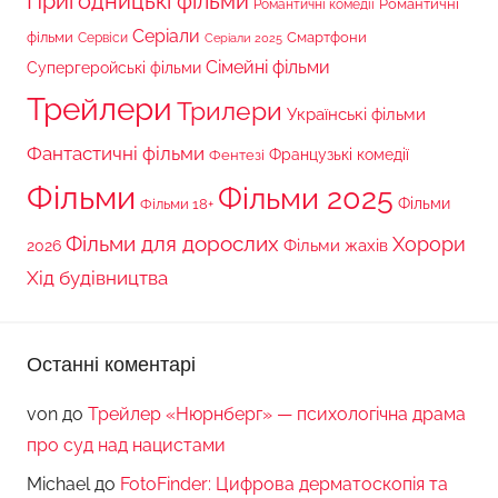
Пригодницькі фільми
Романтичні
Романтичні комедії
Серіали
фільми
Сервіси
Смартфони
Серіали 2025
Сімейні фільми
Супергеройські фільми
Трейлери
Трилери
Українські фільми
Фантастичні фільми
Французькі комедії
Фентезі
Фільми
Фільми 2025
Фільми 18+
Фільми
Фільми для дорослих
Хорори
Фільми жахів
2026
Хід будівництва
Останні коментарі
von
до
Трейлер «Нюрнберг» — психологічна драма
про суд над нацистами
Michael
до
FotoFinder: Цифрова дерматоскопія та