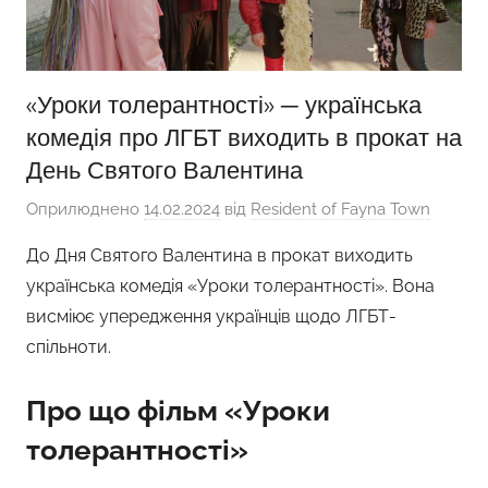
«Уроки толерантності» ─ українська
комедія про ЛГБТ виходить в прокат на
День Святого Валентина
Оприлюднено
14.02.2024
від
Resident of Fayna Town
До Дня Святого Валентина в прокат виходить
українська комедія «Уроки толерантності». Вона
висміює упередження українців щодо ЛГБТ-
спільноти.
Про що фільм «Уроки
толерантності»