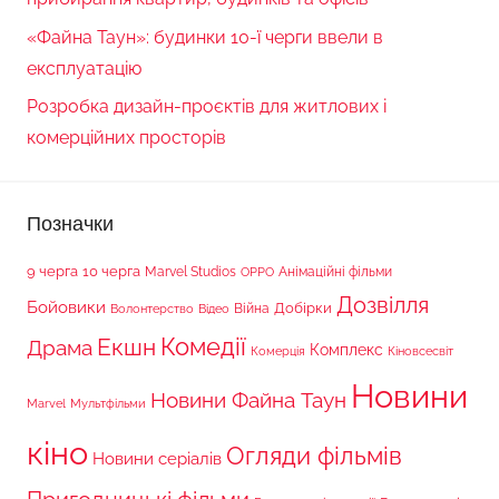
«Файна Таун»: будинки 10-ї черги ввели в
експлуатацію
Розробка дизайн-проєктів для житлових і
комерційних просторів
Позначки
9 черга
10 черга
Marvel Studios
Анімаційні фільми
OPPO
Дозвілля
Бойовики
Війна
Добірки
Волонтерство
Відео
Комедії
Екшн
Драма
Комплекс
Комерція
Кіновсесвіт
Новини
Новини Файна Таун
Marvel
Мультфільми
кіно
Огляди фільмів
Новини серіалів