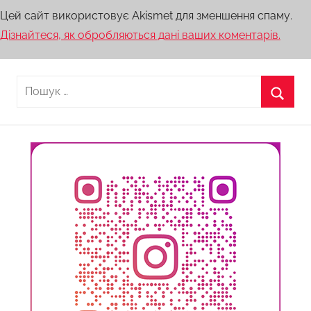
Цей сайт використовує Akismet для зменшення спаму.
Дізнайтеся, як обробляються дані ваших коментарів.
Пошук:
Пошу