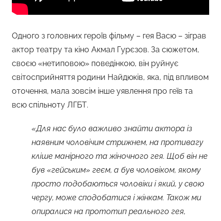
Одного з головних героїв фільму – гея Васю – зіграв
актор театру та кіно Акмал Гурєзов. За сюжетом,
своєю «нетиповою» поведінкою, він руйнує
світосприйняття родини Найдюків, яка, під впливом
оточення, мала зовсім інше уявлення про геїв та
всю спільноту ЛГБТ.
«Для нас було важливо знайти актора із
наявним чоловічим стрижнем, на противагу
кліше манірного та жіночного гея. Щоб він не
був «гейським» геєм, а був чоловіком, якому
просто подобаються чоловіки і який, у свою
чергу, може сподобатися і жінкам. Також ми
опиралися на прототип реального гея,