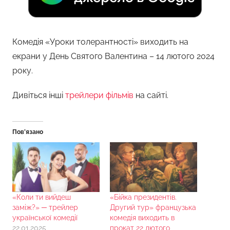
Комедія «Уроки толерантності» виходить на
екрани у День Святого Валентина – 14 лютого 2024
року.
Дивіться інші
трейлери фільмів
на сайті.
Пов’язано
«Коли ти вийдеш
«Бійка президентів.
заміж?» ─ трейлер
Другий тур» французька
української комедії
комедія виходить в
22.01.2025
прокат 22 лютого