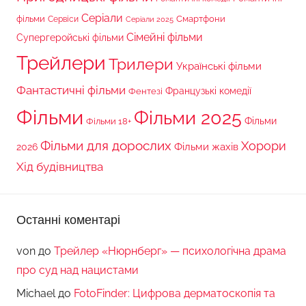
Серіали
фільми
Сервіси
Смартфони
Серіали 2025
Сімейні фільми
Супергеройські фільми
Трейлери
Трилери
Українські фільми
Фантастичні фільми
Французькі комедії
Фентезі
Фільми
Фільми 2025
Фільми 18+
Фільми
Фільми для дорослих
Хорори
Фільми жахів
2026
Хід будівництва
Останні коментарі
von
до
Трейлер «Нюрнберг» — психологічна драма
про суд над нацистами
Michael
до
FotoFinder: Цифрова дерматоскопія та