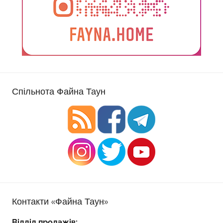
Спільнота Файна Таун
Контакти «Файна Таун»
Відділ продажів: