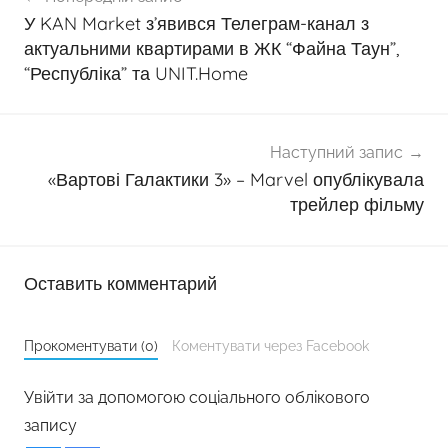
записів
У KAN Market з’явився Телеграм-канал з
актуальними квартирами в ЖК “Файна Таун”,
“Республіка” та UNIT.Home
Наступний запис
«Вартові Галактики 3» – Marvel опублікувала
трейлер фільму
Оставить комментарий
Прокоментувати (0)
Коментувати через Facebook
Увійти за допомогою соціального облікового
запису