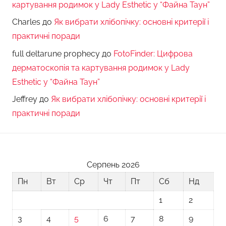
картування родимок у Lady Esthetic у “Файна Таун”
Charles
до
Як вибрати хлібопічку: основні критерії і
практичні поради
full deltarune prophecy
до
FotoFinder: Цифрова
дерматоскопія та картування родимок у Lady
Esthetic у “Файна Таун”
Jeffrey
до
Як вибрати хлібопічку: основні критерії і
практичні поради
Серпень 2026
Пн
Вт
Ср
Чт
Пт
Сб
Нд
1
2
3
4
5
6
7
8
9