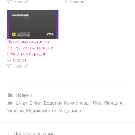
У "Новини"
У "Новини"
Як отримати «тисячу
Зеленського»: виплати
почнуться в грудні
22.11.2024
У "Новини"
Новини
Liki24
,
Війна
,
Додатки
,
Компенсації
,
Ліка
,
Ліки для
України
,
Медикаменти
,
Медицина
Навігація
Попередній запис