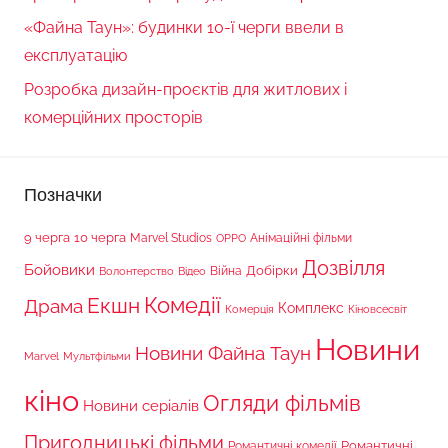
«Файна Таун»: будинки 10-ї черги ввели в
експлуатацію
Розробка дизайн-проєктів для житлових і
комерційних просторів
Позначки
9 черга
10 черга
Marvel Studios
Анімаційні фільми
OPPO
Дозвілля
Бойовики
Війна
Добірки
Волонтерство
Відео
Комедії
Екшн
Драма
Комплекс
Комерція
Кіновсесвіт
Новини
Новини Файна Таун
Marvel
Мультфільми
кіно
Огляди фільмів
Новини серіалів
Пригодницькі фільми
Романтичні
Романтичні комедії