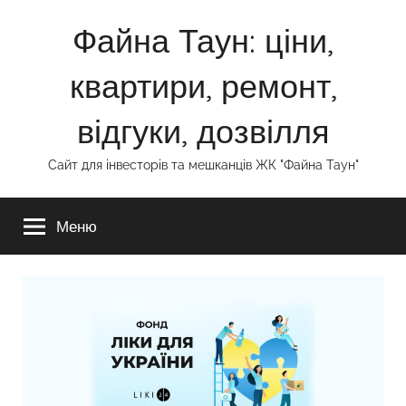
Перейти
Файна Таун: ціни,
до
вмісту
квартири, ремонт,
відгуки, дозвілля
Сайт для інвесторів та мешканців ЖК "Файна Таун"
Меню