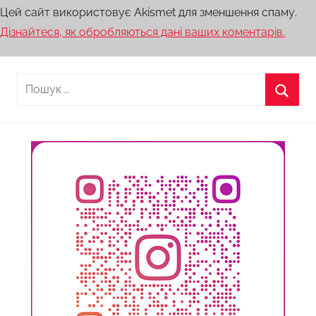
Цей сайт використовує Akismet для зменшення спаму.
Дізнайтеся, як обробляються дані ваших коментарів.
Пошук:
Пошу