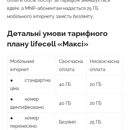
оплати обсяг послуг за тарифом зменшується
вдвічі, а MNP-абонентам надається 25 ГБ
мобільного інтернету замість безліміту.
Детальні умови тарифного
плану lifecell «Максі»
Мобільний
Своєчасна
Несвоєчасна
інтернет
оплата
оплата
● стандартна
40 ГБ
20 ГБ
ціна
● номер
40 ГБ
20 ГБ
ідентифіковано
● номер
Безліміт
25 ГБ
перенесено