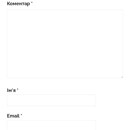
Коментар
*
Ім'я
*
Email
*