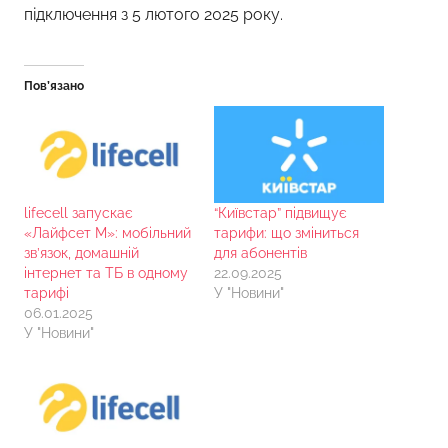
підключення з 5 лютого 2025 року.
Пов’язано
lifecell запускає
“Київстар” підвищує
«Лайфсет М»: мобільний
тарифи: що зміниться
зв’язок, домашній
для абонентів
інтернет та ТБ в одному
22.09.2025
тарифі
У "Новини"
06.01.2025
У "Новини"