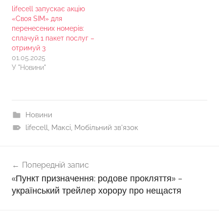
lifecell запускає акцію
«Своя SIM» для
перенесених номерів:
сплачуй 1 пакет послуг –
отримуй 3
01.05.2025
У "Новини"
Новини
lifecell
,
Максі
,
Мобільний зв'язок
Навігація
Попередній запис
записів
«Пункт призначення: родове прокляття» –
український трейлер хорору про нещастя