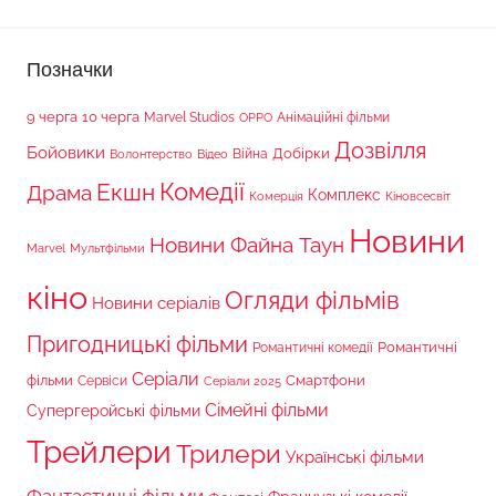
Позначки
9 черга
10 черга
Marvel Studios
Анімаційні фільми
OPPO
Дозвілля
Бойовики
Війна
Добірки
Волонтерство
Відео
Комедії
Екшн
Драма
Комплекс
Комерція
Кіновсесвіт
Новини
Новини Файна Таун
Marvel
Мультфільми
кіно
Огляди фільмів
Новини серіалів
Пригодницькі фільми
Романтичні
Романтичні комедії
Серіали
фільми
Сервіси
Смартфони
Серіали 2025
Сімейні фільми
Супергеройські фільми
Трейлери
Трилери
Українські фільми