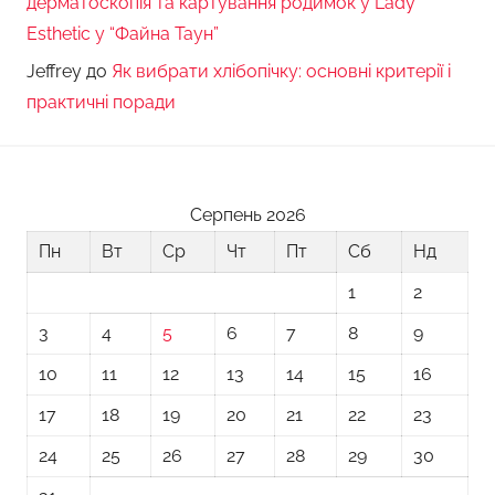
дерматоскопія та картування родимок у Lady
Esthetic у “Файна Таун”
Jeffrey
до
Як вибрати хлібопічку: основні критерії і
практичні поради
Серпень 2026
Пн
Вт
Ср
Чт
Пт
Сб
Нд
1
2
3
4
5
6
7
8
9
10
11
12
13
14
15
16
17
18
19
20
21
22
23
24
25
26
27
28
29
30