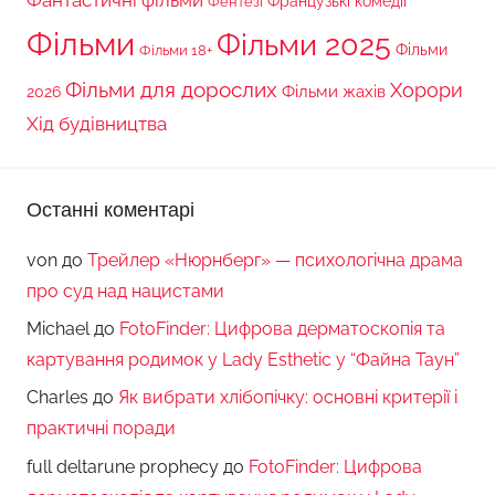
Фантастичні фільми
Французькі комедії
Фентезі
Фільми
Фільми 2025
Фільми 18+
Фільми
Фільми для дорослих
Хорори
Фільми жахів
2026
Хід будівництва
Останні коментарі
von
до
Трейлер «Нюрнберг» — психологічна драма
про суд над нацистами
Michael
до
FotoFinder: Цифрова дерматоскопія та
картування родимок у Lady Esthetic у “Файна Таун”
Charles
до
Як вибрати хлібопічку: основні критерії і
практичні поради
full deltarune prophecy
до
FotoFinder: Цифрова