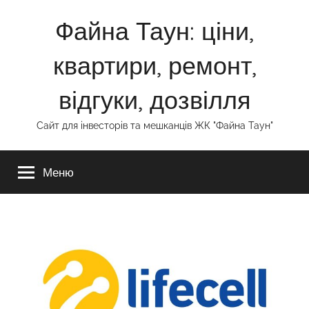
Перейти
Файна Таун: ціни,
до
вмісту
квартири, ремонт,
відгуки, дозвілля
Сайт для інвесторів та мешканців ЖК "Файна Таун"
Меню