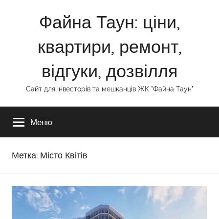
Перейти
Файна Таун: ціни,
к
содержимому
квартири, ремонт,
відгуки, дозвілля
Сайт для інвесторів та мешканців ЖК "Файна Таун"
Меню
Метка:
Місто Квітів