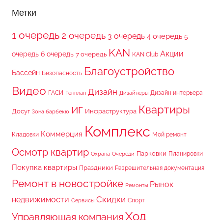
Метки
1 очередь
2 очередь
3 очередь
4 очередь
5
KAN
Акции
очередь
6 очередь
7 очередь
KAN Club
Благоустройство
Бассейн
Безопасность
Видео
Дизайн
ГАСИ
Дизайн интерьера
Генплан
Дизайнеры
Квартиры
ИГ
Досуг
Инфраструктура
Зона барбекю
Комплекс
Коммерция
Кладовки
Мой ремонт
Осмотр квартир
Парковки
Планировки
Охрана
Очереди
Покупка квартиры
Праздники
Разрешительная документация
Ремонт в новостройке
Рынок
Ремонты
Скидки
недвижимости
Спорт
Сервисы
Ход
Управляющая компания