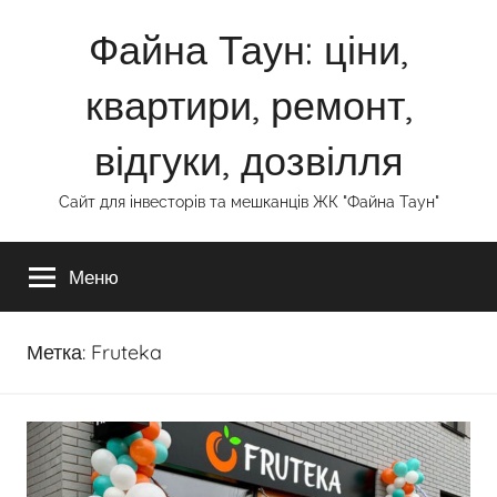
Перейти
Файна Таун: ціни,
к
содержимому
квартири, ремонт,
відгуки, дозвілля
Сайт для інвесторів та мешканців ЖК "Файна Таун"
Меню
Метка:
Fruteka