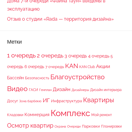
Дома 7-й очереди «Файна Таун» введены в
эксплуатацию
Отзыв о студии «Rada — территория дизайна»
Метки
1 очередь
2 очередь
3 очередь
4 очередь
5
KAN
Акции
очередь
6 очередь
7 очередь
KAN Club
Благоустройство
Бассейн
Безопасность
Видео
Дизайн
ГАСИ
Дизайн интерьера
Генплан
Дизайнеры
Квартиры
ИГ
Досуг
Инфраструктура
Зона барбекю
Комплекс
Коммерция
Кладовки
Мой ремонт
Осмотр квартир
Парковки
Планировки
Охрана
Очереди