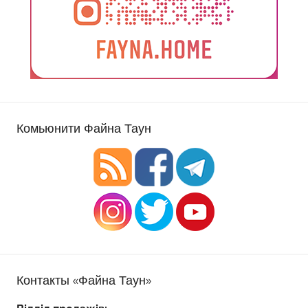
Комьюнити Файна Таун
Контакты «Файна Таун»