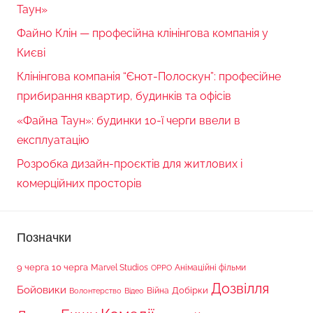
Таун»
Файно Клін — професійна клінінгова компанія у
Києві
Клінінгова компанія “Єнот-Полоскун”: професійне
прибирання квартир, будинків та офісів
«Файна Таун»: будинки 10-ї черги ввели в
експлуатацію
Розробка дизайн-проєктів для житлових і
комерційних просторів
Позначки
9 черга
10 черга
Marvel Studios
Анімаційні фільми
OPPO
Дозвілля
Бойовики
Війна
Добірки
Волонтерство
Відео