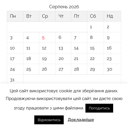
Серпень 2026
Пн
Вт
Ср
Чт
Пт
Сб
Нд
1
2
3
4
5
6
7
8
9
10
11
12
13
14
15
16
17
18
19
20
21
22
23
24
25
26
27
28
29
30
31
Цей сайт використовує cookie для зберігання даних.
« Лип
Продовжуючи використовувати цей сайт, ви даєте свою
згоду працювати з цими файлами.
Погодитись
Тема WordPress: Donovan від ThemeZee.
Докладніше
Відмовитись