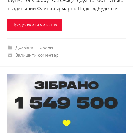
Таун» знову зберуться сусіди, друзі та гості на вже
традиційний Файний ярмарок. Подія відбудеться
Продовжити читання
Дозвілля
,
Новини
Залишити коментар