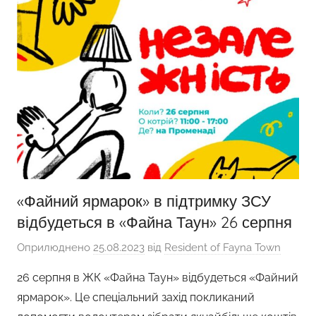
«Файний ярмарок» в підтримку ЗСУ
відбудеться в «Файна Таун» 26 серпня
Оприлюднено
25.08.2023
від
Resident of Fayna Town
26 серпня в ЖК «Файна Таун» відбудеться «Файний
ярмарок». Це спеціальний захід покликаний