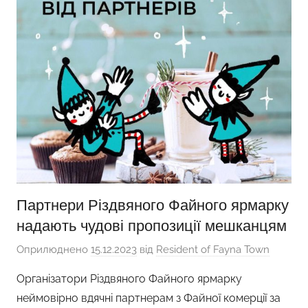
Партнери Різдвяного Файного ярмарку
надають чудові пропозиції мешканцям
Оприлюднено
15.12.2023
від
Resident of Fayna Town
Організатори Різдвяного Файного ярмарку
неймовірно вдячні партнерам з Файної комерції за