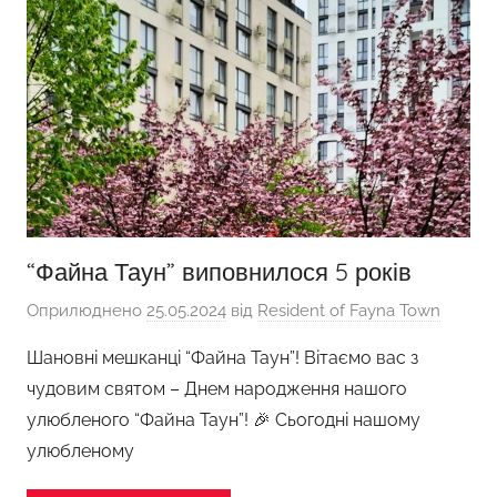
“Файна Таун” виповнилося 5 років
Оприлюднено
25.05.2024
від
Resident of Fayna Town
Шановні мешканці “Файна Таун”! Вітаємо вас з
чудовим святом – Днем народження нашого
улюбленого “Файна Таун”! 🎉 Сьогодні нашому
улюбленому