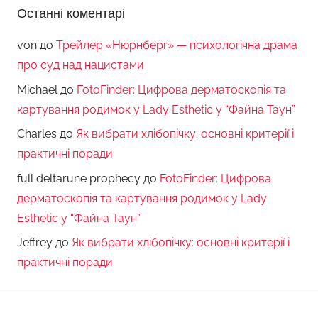
Останні коментарі
von
до
Трейлер «Нюрнберг» — психологічна драма
про суд над нацистами
Michael
до
FotoFinder: Цифрова дерматоскопія та
картування родимок у Lady Esthetic у “Файна Таун”
Charles
до
Як вибрати хлібопічку: основні критерії і
практичні поради
full deltarune prophecy
до
FotoFinder: Цифрова
дерматоскопія та картування родимок у Lady
Esthetic у “Файна Таун”
Jeffrey
до
Як вибрати хлібопічку: основні критерії і
практичні поради