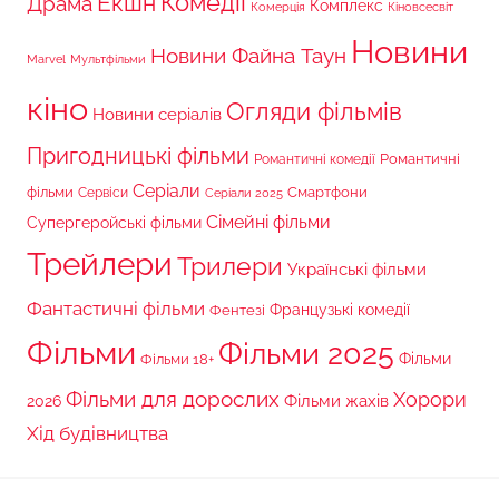
Комедії
Екшн
Драма
Комплекс
Комерція
Кіновсесвіт
Новини
Новини Файна Таун
Marvel
Мультфільми
кіно
Огляди фільмів
Новини серіалів
Пригодницькі фільми
Романтичні
Романтичні комедії
Серіали
фільми
Сервіси
Смартфони
Серіали 2025
Сімейні фільми
Супергеройські фільми
Трейлери
Трилери
Українські фільми
Фантастичні фільми
Французькі комедії
Фентезі
Фільми
Фільми 2025
Фільми 18+
Фільми
Фільми для дорослих
Хорори
Фільми жахів
2026
Хід будівництва