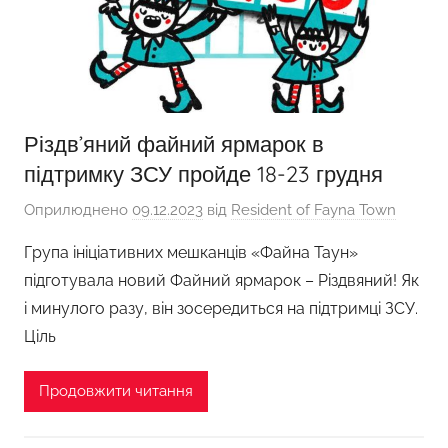
Різдв’яний файний ярмарок в
підтримку ЗСУ пройде 18-23 грудня
Оприлюднено
09.12.2023
від
Resident of Fayna Town
Група ініціативних мешканців «Файна Таун»
підготувала новий Файний ярмарок – Різдвяний! Як
і минулого разу, він зосередиться на підтримці ЗСУ.
Ціль
Продовжити читання