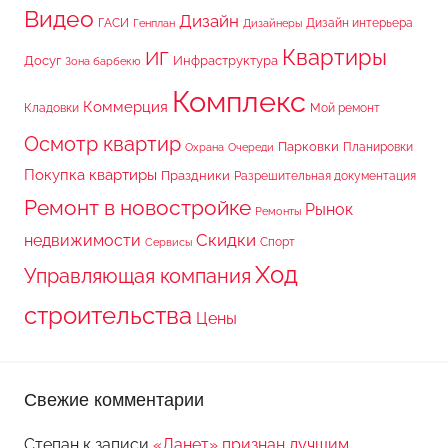
Видео
Дизайн
ГАСИ
Дизайн интерьера
Генплан
Дизайнеры
Квартиры
ИГ
Досуг
Инфраструктура
Зона барбекю
Комплекс
Коммерция
Кладовки
Мой ремонт
Осмотр квартир
Парковки
Планировки
Охрана
Очереди
Покупка квартиры
Праздники
Разрешительная документация
Ремонт в новостройке
Рынок
Ремонты
Скидки
недвижимости
Спорт
Сервисы
Ход
Управляющая компания
строительства
Цены
Свежие комментарии
Степан
к записи
«Ланет» признан лучшим