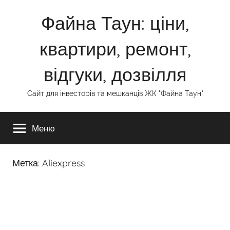
Перейти
Файна Таун: ціни,
к
содержимому
квартири, ремонт,
відгуки, дозвілля
Сайт для інвесторів та мешканців ЖК "Файна Таун"
Меню
Метка:
Aliexpress